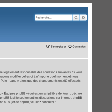
Rechercher
Recherche avanc
S’enregistrer
Connexion
’être légalement responsable des conditions suivantes. Si vous
pouvons modifier celles-ci à n’importe quel moment et nous
 « Polo - Land » alors que des changements ont été effectués,
 « Équipes phpBB ») qui est un script libre de forum, déclaré
l phpBB facilite seulement les discussions sur Internet. phpBB
 au sujet de phpBB, veuillez consulter :