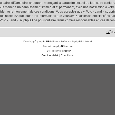
lgaire, diffamatoire, choquant, menaçant, à caractère sexuel ou tout autre contenu 
 vous mener à un bannissement immédiat et permanent, avec une notification à votre 
der au renforcement de ces conditions. Vous acceptez que « Polo - Land » supprime
us acceptez que toutes les informations que vous avez saisies soient stockées da
« Polo - Land », ni phpBB ne pourront être tenus comme responsables en cas de ten
Nou
Développé par
phpBB
® Forum Software © phpBB Limited
Traduit par
phpBB-fr.com
PS4 Pro style ©
Jester
Confidentialité
|
Conditions