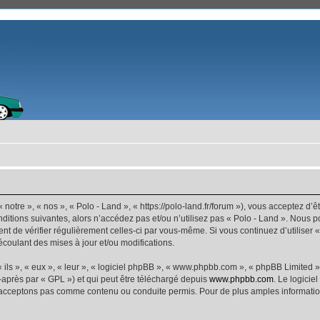
 notre », « nos », « Polo - Land », « https://polo-land.fr/forum »), vous acceptez d
ditions suivantes, alors n’accédez pas et/ou n’utilisez pas « Polo - Land ». Nous 
dent de vérifier régulièrement celles-ci par vous-même. Si vous continuez d’utiliser
coulant des mises à jour et/ou modifications.
ls », « eux », « leur », « logiciel phpBB », « www.phpbb.com », « phpBB Limited »,
-après par « GPL ») et qui peut être téléchargé depuis
www.phpbb.com
. Le logicie
acceptons pas comme contenu ou conduite permis. Pour de plus amples informations