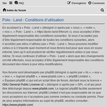
Site
FAQ
S’enregistrer
Connexion
R
Index du forum
e
Polo - Land - Conditions d’utilisation
c
h
En accédant à « Polo - Land » (désigné ci-après par « nous », « notre »,
« nos », « Polo - Land », « https://polo-land.fr/forum »), vous acceptez d’être
e
légalement responsable des conditions suivantes. Si vous n’acceptez pas
r
d’être légalement responsable de toutes les conditions suivantes, alors
n’accédez pas et/ou n’utilisez pas « Polo - Land ». Nous pouvons modifier
c
celles-ci à n’importe quel moment et nous ferons tout pour que vous en soyez
h
informé, bien qu’il soit prudent de vérifier régulièrement celles-ci par vous-
même. Si vous continuez d’utiliser « Polo - Land » alors que des changements
e
ont été effectués, vous acceptez d’être légalement responsable des conditions
r
découlant des mises à jour et/ou modifications.
Nos forums sont développés par phpBB (désigné ci-après par « ils », « eux »,
« leur », « logiciel phpBB », « www.phpbb.com », « phpBB Limited »,
« Équipes phpBB ») qui est un script libre de forum, déclaré sous la licence «
GNU General Public License v2
» (désigné ci-après par « GPL ») et qui peut
être téléchargé depuis
www.phpbb.com
. Le logiciel phpBB facilite seulement
les discussions sur Internet. phpBB Limited n’est pas responsable de ce que
nous acceptons ou n’acceptons pas comme contenu ou conduite permis. Pour
de plus amples informations au sujet de phpBB, veuillez consulter :
https://www.phpbb.com/
.