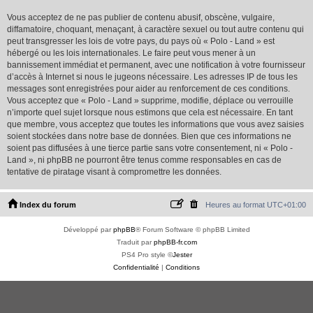
Vous acceptez de ne pas publier de contenu abusif, obscène, vulgaire,
diffamatoire, choquant, menaçant, à caractère sexuel ou tout autre contenu qui
peut transgresser les lois de votre pays, du pays où « Polo - Land » est
hébergé ou les lois internationales. Le faire peut vous mener à un
bannissement immédiat et permanent, avec une notification à votre fournisseur
d’accès à Internet si nous le jugeons nécessaire. Les adresses IP de tous les
messages sont enregistrées pour aider au renforcement de ces conditions.
Vous acceptez que « Polo - Land » supprime, modifie, déplace ou verrouille
n’importe quel sujet lorsque nous estimons que cela est nécessaire. En tant
que membre, vous acceptez que toutes les informations que vous avez saisies
soient stockées dans notre base de données. Bien que ces informations ne
soient pas diffusées à une tierce partie sans votre consentement, ni « Polo -
Land », ni phpBB ne pourront être tenus comme responsables en cas de
tentative de piratage visant à compromettre les données.
Index du forum
Heures au format
UTC+01:00
Développé par
phpBB
® Forum Software © phpBB Limited
Traduit par
phpBB-fr.com
PS4 Pro style ©
Jester
Confidentialité
|
Conditions