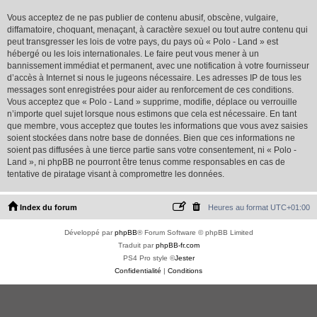
Vous acceptez de ne pas publier de contenu abusif, obscène, vulgaire,
diffamatoire, choquant, menaçant, à caractère sexuel ou tout autre contenu qui
peut transgresser les lois de votre pays, du pays où « Polo - Land » est
hébergé ou les lois internationales. Le faire peut vous mener à un
bannissement immédiat et permanent, avec une notification à votre fournisseur
d’accès à Internet si nous le jugeons nécessaire. Les adresses IP de tous les
messages sont enregistrées pour aider au renforcement de ces conditions.
Vous acceptez que « Polo - Land » supprime, modifie, déplace ou verrouille
n’importe quel sujet lorsque nous estimons que cela est nécessaire. En tant
que membre, vous acceptez que toutes les informations que vous avez saisies
soient stockées dans notre base de données. Bien que ces informations ne
soient pas diffusées à une tierce partie sans votre consentement, ni « Polo -
Land », ni phpBB ne pourront être tenus comme responsables en cas de
tentative de piratage visant à compromettre les données.
Index du forum
Heures au format
UTC+01:00
Développé par
phpBB
® Forum Software © phpBB Limited
Traduit par
phpBB-fr.com
PS4 Pro style ©
Jester
Confidentialité
|
Conditions