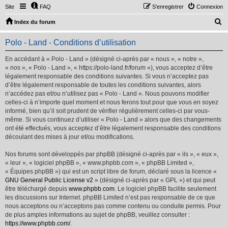
Site
FAQ
S’enregistrer
Connexion
R
Index du forum
e
Polo - Land - Conditions d’utilisation
c
h
En accédant à « Polo - Land » (désigné ci-après par « nous », « notre »,
« nos », « Polo - Land », « https://polo-land.fr/forum »), vous acceptez d’être
e
légalement responsable des conditions suivantes. Si vous n’acceptez pas
r
d’être légalement responsable de toutes les conditions suivantes, alors
n’accédez pas et/ou n’utilisez pas « Polo - Land ». Nous pouvons modifier
c
celles-ci à n’importe quel moment et nous ferons tout pour que vous en soyez
h
informé, bien qu’il soit prudent de vérifier régulièrement celles-ci par vous-
même. Si vous continuez d’utiliser « Polo - Land » alors que des changements
e
ont été effectués, vous acceptez d’être légalement responsable des conditions
r
découlant des mises à jour et/ou modifications.
Nos forums sont développés par phpBB (désigné ci-après par « ils », « eux »,
« leur », « logiciel phpBB », « www.phpbb.com », « phpBB Limited »,
« Équipes phpBB ») qui est un script libre de forum, déclaré sous la licence «
GNU General Public License v2
» (désigné ci-après par « GPL ») et qui peut
être téléchargé depuis
www.phpbb.com
. Le logiciel phpBB facilite seulement
les discussions sur Internet. phpBB Limited n’est pas responsable de ce que
nous acceptons ou n’acceptons pas comme contenu ou conduite permis. Pour
de plus amples informations au sujet de phpBB, veuillez consulter :
https://www.phpbb.com/
.