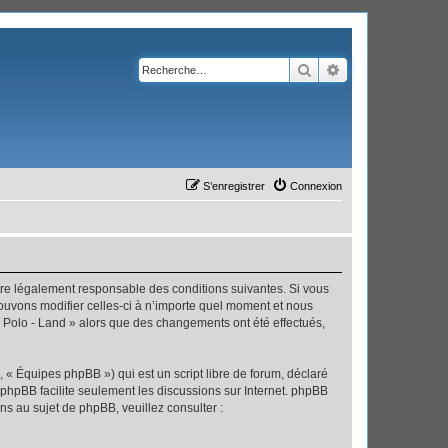
Rechercher
Recherche avanc
S’enregistrer
Connexion
’être légalement responsable des conditions suivantes. Si vous
pouvons modifier celles-ci à n’importe quel moment et nous
 « Polo - Land » alors que des changements ont été effectués,
 « Équipes phpBB ») qui est un script libre de forum, déclaré
l phpBB facilite seulement les discussions sur Internet. phpBB
 au sujet de phpBB, veuillez consulter :