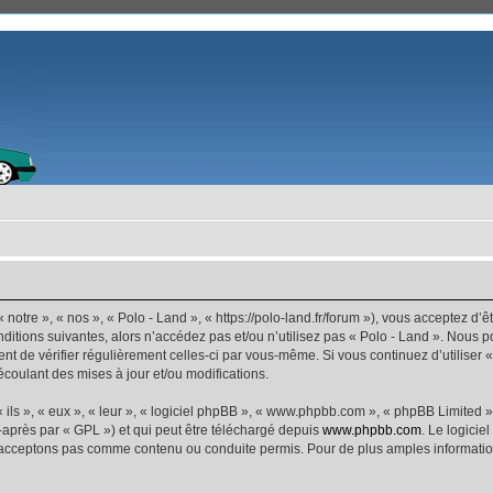
 notre », « nos », « Polo - Land », « https://polo-land.fr/forum »), vous acceptez d
ditions suivantes, alors n’accédez pas et/ou n’utilisez pas « Polo - Land ». Nous 
dent de vérifier régulièrement celles-ci par vous-même. Si vous continuez d’utiliser
coulant des mises à jour et/ou modifications.
ls », « eux », « leur », « logiciel phpBB », « www.phpbb.com », « phpBB Limited »,
-après par « GPL ») et qui peut être téléchargé depuis
www.phpbb.com
. Le logicie
acceptons pas comme contenu ou conduite permis. Pour de plus amples informations