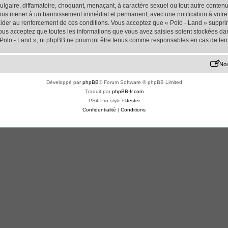
lgaire, diffamatoire, choquant, menaçant, à caractère sexuel ou tout autre contenu 
 vous mener à un bannissement immédiat et permanent, avec une notification à votre 
der au renforcement de ces conditions. Vous acceptez que « Polo - Land » supprime
us acceptez que toutes les informations que vous avez saisies soient stockées da
« Polo - Land », ni phpBB ne pourront être tenus comme responsables en cas de ten
Nou
Développé par
phpBB
® Forum Software © phpBB Limited
Traduit par
phpBB-fr.com
PS4 Pro style ©
Jester
Confidentialité
|
Conditions