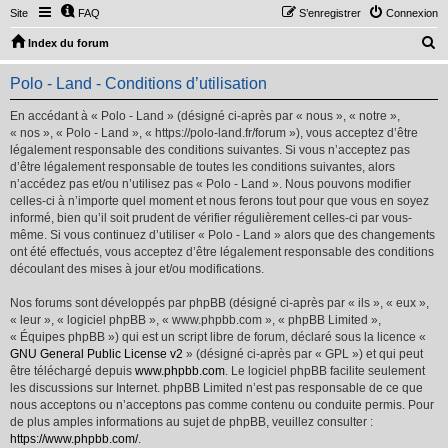
Site
FAQ
S’enregistrer
Connexion
R
Index du forum
e
Polo - Land - Conditions d’utilisation
c
h
En accédant à « Polo - Land » (désigné ci-après par « nous », « notre »,
« nos », « Polo - Land », « https://polo-land.fr/forum »), vous acceptez d’être
e
légalement responsable des conditions suivantes. Si vous n’acceptez pas
r
d’être légalement responsable de toutes les conditions suivantes, alors
n’accédez pas et/ou n’utilisez pas « Polo - Land ». Nous pouvons modifier
c
celles-ci à n’importe quel moment et nous ferons tout pour que vous en soyez
h
informé, bien qu’il soit prudent de vérifier régulièrement celles-ci par vous-
même. Si vous continuez d’utiliser « Polo - Land » alors que des changements
e
ont été effectués, vous acceptez d’être légalement responsable des conditions
r
découlant des mises à jour et/ou modifications.
Nos forums sont développés par phpBB (désigné ci-après par « ils », « eux »,
« leur », « logiciel phpBB », « www.phpbb.com », « phpBB Limited »,
« Équipes phpBB ») qui est un script libre de forum, déclaré sous la licence «
GNU General Public License v2
» (désigné ci-après par « GPL ») et qui peut
être téléchargé depuis
www.phpbb.com
. Le logiciel phpBB facilite seulement
les discussions sur Internet. phpBB Limited n’est pas responsable de ce que
nous acceptons ou n’acceptons pas comme contenu ou conduite permis. Pour
de plus amples informations au sujet de phpBB, veuillez consulter :
https://www.phpbb.com/
.