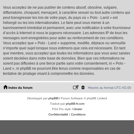
Vous acceptez de ne pas publier de contenu abusif, obscène, vulgaire,
diffamatoire, choquant, menaçant, à caractère sexuel ou tout autre contenu qui
peut transgresser les lois de votre pays, du pays où « Polo - Land » est
hébergé ou les lois internationales. Le faire peut vous mener à un
bannissement immédiat et permanent, avec une notification à votre fournisseur
d’accès à Internet si nous le jugeons nécessaire. Les adresses IP de tous les
messages sont enregistrées pour aider au renforcement de ces conditions.
Vous acceptez que « Polo - Land » supprime, modifie, déplace ou verrouille
n’importe quel sujet lorsque nous estimons que cela est nécessaire. En tant
que membre, vous acceptez que toutes les informations que vous avez saisies
soient stockées dans notre base de données. Bien que ces informations ne
soient pas diffusées à une tierce partie sans votre consentement, ni « Polo -
Land », ni phpBB ne pourront être tenus comme responsables en cas de
tentative de piratage visant à compromettre les données.
Index du forum
Heures au format
UTC+01:00
Développé par
phpBB
® Forum Software © phpBB Limited
Traduit par
phpBB-fr.com
PS4 Pro style ©
Jester
Confidentialité
|
Conditions