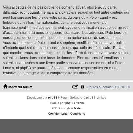
Vous acceptez de ne pas publier de contenu abusif, obscène, vulgaire,
diffamatoire, choquant, menaçant, à caractère sexuel ou tout autre contenu qui
peut transgresser les lois de votre pays, du pays où « Polo - Land » est
hébergé ou les lois internationales. Le faire peut vous mener à un
bannissement immédiat et permanent, avec une notification à votre fournisseur
d’accès à Internet si nous le jugeons nécessaire. Les adresses IP de tous les
messages sont enregistrées pour aider au renforcement de ces conditions.
Vous acceptez que « Polo - Land » supprime, modifie, déplace ou verrouille
n’importe quel sujet lorsque nous estimons que cela est nécessaire. En tant
que membre, vous acceptez que toutes les informations que vous avez saisies
soient stockées dans notre base de données. Bien que ces informations ne
soient pas diffusées à une tierce partie sans votre consentement, ni « Polo -
Land », ni phpBB ne pourront être tenus comme responsables en cas de
tentative de piratage visant à compromettre les données.
Index du forum
Heures au format
UTC+01:00
Développé par
phpBB
® Forum Software © phpBB Limited
Traduit par
phpBB-fr.com
PS4 Pro style ©
Jester
Confidentialité
|
Conditions