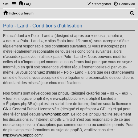
Site
FAQ
S’enregistrer
Connexion
R
Index du forum
e
Polo - Land - Conditions d’utilisation
c
h
En accédant à « Polo - Land » (désigné ci-après par « nous », « notre »,
« nos », « Polo - Land », « https://polo-land.fr/forum »), vous acceptez d’être
e
légalement responsable des conditions suivantes. Si vous n’acceptez pas
r
d’être légalement responsable de toutes les conditions suivantes, alors
n’accédez pas et/ou n’utilisez pas « Polo - Land ». Nous pouvons modifier
c
celles-ci à n’importe quel moment et nous ferons tout pour que vous en soyez
h
informé, bien qu’il soit prudent de vérifier régulièrement celles-ci par vous-
même. Si vous continuez d’utiliser « Polo - Land » alors que des changements
e
ont été effectués, vous acceptez d’être légalement responsable des conditions
r
découlant des mises à jour et/ou modifications.
Nos forums sont développés par phpBB (désigné ci-après par « ils », « eux »,
« leur », « logiciel phpBB », « www.phpbb.com », « phpBB Limited »,
« Équipes phpBB ») qui est un script libre de forum, déclaré sous la licence «
GNU General Public License v2
» (désigné ci-après par « GPL ») et qui peut
être téléchargé depuis
www.phpbb.com
. Le logiciel phpBB facilite seulement
les discussions sur Internet. phpBB Limited n’est pas responsable de ce que
nous acceptons ou n’acceptons pas comme contenu ou conduite permis. Pour
de plus amples informations au sujet de phpBB, veuillez consulter :
https://www.phpbb.com/
.