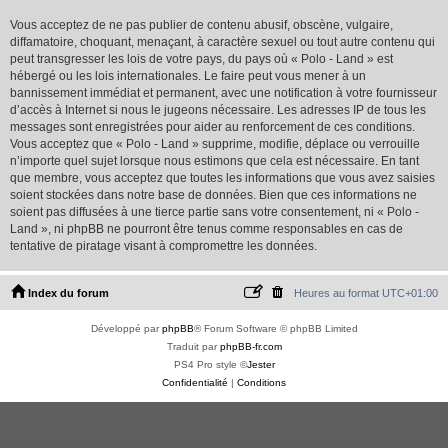
Vous acceptez de ne pas publier de contenu abusif, obscène, vulgaire,
diffamatoire, choquant, menaçant, à caractère sexuel ou tout autre contenu qui
peut transgresser les lois de votre pays, du pays où « Polo - Land » est
hébergé ou les lois internationales. Le faire peut vous mener à un
bannissement immédiat et permanent, avec une notification à votre fournisseur
d’accès à Internet si nous le jugeons nécessaire. Les adresses IP de tous les
messages sont enregistrées pour aider au renforcement de ces conditions.
Vous acceptez que « Polo - Land » supprime, modifie, déplace ou verrouille
n’importe quel sujet lorsque nous estimons que cela est nécessaire. En tant
que membre, vous acceptez que toutes les informations que vous avez saisies
soient stockées dans notre base de données. Bien que ces informations ne
soient pas diffusées à une tierce partie sans votre consentement, ni « Polo -
Land », ni phpBB ne pourront être tenus comme responsables en cas de
tentative de piratage visant à compromettre les données.
Index du forum
Heures au format
UTC+01:00
Développé par
phpBB
® Forum Software © phpBB Limited
Traduit par
phpBB-fr.com
PS4 Pro style ©
Jester
Confidentialité
|
Conditions