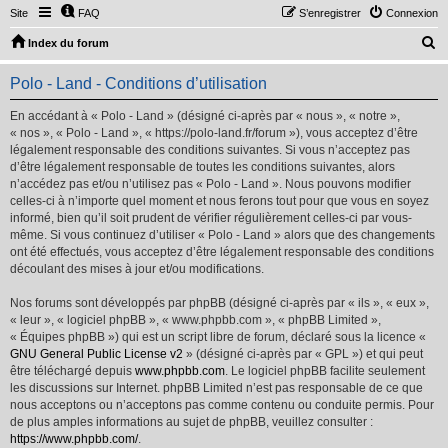
Site
FAQ
S’enregistrer
Connexion
R
Index du forum
e
Polo - Land - Conditions d’utilisation
c
h
En accédant à « Polo - Land » (désigné ci-après par « nous », « notre »,
« nos », « Polo - Land », « https://polo-land.fr/forum »), vous acceptez d’être
e
légalement responsable des conditions suivantes. Si vous n’acceptez pas
r
d’être légalement responsable de toutes les conditions suivantes, alors
n’accédez pas et/ou n’utilisez pas « Polo - Land ». Nous pouvons modifier
c
celles-ci à n’importe quel moment et nous ferons tout pour que vous en soyez
h
informé, bien qu’il soit prudent de vérifier régulièrement celles-ci par vous-
même. Si vous continuez d’utiliser « Polo - Land » alors que des changements
e
ont été effectués, vous acceptez d’être légalement responsable des conditions
r
découlant des mises à jour et/ou modifications.
Nos forums sont développés par phpBB (désigné ci-après par « ils », « eux »,
« leur », « logiciel phpBB », « www.phpbb.com », « phpBB Limited »,
« Équipes phpBB ») qui est un script libre de forum, déclaré sous la licence «
GNU General Public License v2
» (désigné ci-après par « GPL ») et qui peut
être téléchargé depuis
www.phpbb.com
. Le logiciel phpBB facilite seulement
les discussions sur Internet. phpBB Limited n’est pas responsable de ce que
nous acceptons ou n’acceptons pas comme contenu ou conduite permis. Pour
de plus amples informations au sujet de phpBB, veuillez consulter :
https://www.phpbb.com/
.