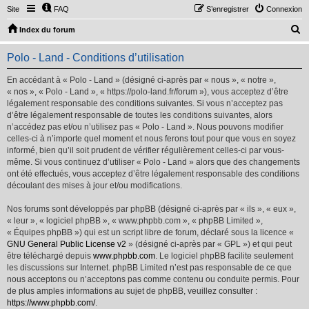
Site
FAQ
S’enregistrer
Connexion
R
Index du forum
e
Polo - Land - Conditions d’utilisation
c
h
En accédant à « Polo - Land » (désigné ci-après par « nous », « notre »,
« nos », « Polo - Land », « https://polo-land.fr/forum »), vous acceptez d’être
e
légalement responsable des conditions suivantes. Si vous n’acceptez pas
r
d’être légalement responsable de toutes les conditions suivantes, alors
n’accédez pas et/ou n’utilisez pas « Polo - Land ». Nous pouvons modifier
c
celles-ci à n’importe quel moment et nous ferons tout pour que vous en soyez
h
informé, bien qu’il soit prudent de vérifier régulièrement celles-ci par vous-
même. Si vous continuez d’utiliser « Polo - Land » alors que des changements
e
ont été effectués, vous acceptez d’être légalement responsable des conditions
r
découlant des mises à jour et/ou modifications.
Nos forums sont développés par phpBB (désigné ci-après par « ils », « eux »,
« leur », « logiciel phpBB », « www.phpbb.com », « phpBB Limited »,
« Équipes phpBB ») qui est un script libre de forum, déclaré sous la licence «
GNU General Public License v2
» (désigné ci-après par « GPL ») et qui peut
être téléchargé depuis
www.phpbb.com
. Le logiciel phpBB facilite seulement
les discussions sur Internet. phpBB Limited n’est pas responsable de ce que
nous acceptons ou n’acceptons pas comme contenu ou conduite permis. Pour
de plus amples informations au sujet de phpBB, veuillez consulter :
https://www.phpbb.com/
.