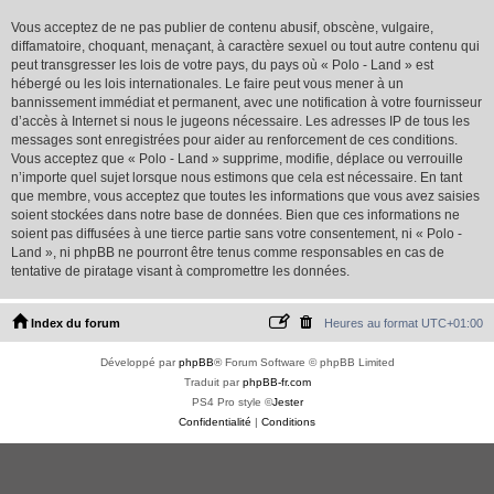
Vous acceptez de ne pas publier de contenu abusif, obscène, vulgaire,
diffamatoire, choquant, menaçant, à caractère sexuel ou tout autre contenu qui
peut transgresser les lois de votre pays, du pays où « Polo - Land » est
hébergé ou les lois internationales. Le faire peut vous mener à un
bannissement immédiat et permanent, avec une notification à votre fournisseur
d’accès à Internet si nous le jugeons nécessaire. Les adresses IP de tous les
messages sont enregistrées pour aider au renforcement de ces conditions.
Vous acceptez que « Polo - Land » supprime, modifie, déplace ou verrouille
n’importe quel sujet lorsque nous estimons que cela est nécessaire. En tant
que membre, vous acceptez que toutes les informations que vous avez saisies
soient stockées dans notre base de données. Bien que ces informations ne
soient pas diffusées à une tierce partie sans votre consentement, ni « Polo -
Land », ni phpBB ne pourront être tenus comme responsables en cas de
tentative de piratage visant à compromettre les données.
Index du forum
Heures au format
UTC+01:00
Développé par
phpBB
® Forum Software © phpBB Limited
Traduit par
phpBB-fr.com
PS4 Pro style ©
Jester
Confidentialité
|
Conditions