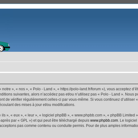
 notre », « nos », « Polo - Land », « https://polo-land.fr/forum »), vous acceptez d
ditions suivantes, alors n’accédez pas et/ou n’utilisez pas « Polo - Land ». Nous 
dent de vérifier régulièrement celles-ci par vous-même. Si vous continuez d’utiliser
coulant des mises à jour et/ou modifications.
ls », « eux », « leur », « logiciel phpBB », « www.phpbb.com », « phpBB Limited »,
-après par « GPL ») et qui peut être téléchargé depuis
www.phpbb.com
. Le logicie
acceptons pas comme contenu ou conduite permis. Pour de plus amples informations