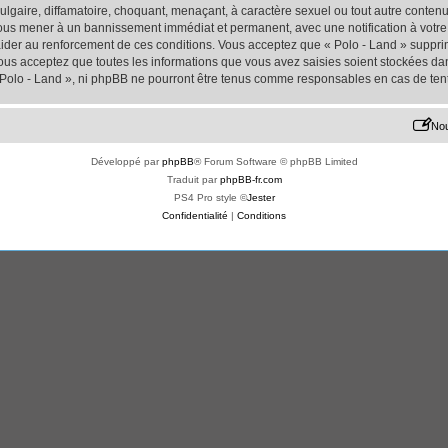
lgaire, diffamatoire, choquant, menaçant, à caractère sexuel ou tout autre contenu 
 vous mener à un bannissement immédiat et permanent, avec une notification à votre 
der au renforcement de ces conditions. Vous acceptez que « Polo - Land » supprime
us acceptez que toutes les informations que vous avez saisies soient stockées da
« Polo - Land », ni phpBB ne pourront être tenus comme responsables en cas de ten
Nou
Développé par
phpBB
® Forum Software © phpBB Limited
Traduit par
phpBB-fr.com
PS4 Pro style ©
Jester
Confidentialité
|
Conditions