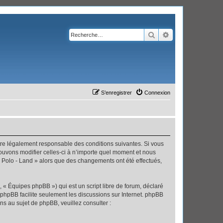
Rechercher
Recherche avanc
S’enregistrer
Connexion
’être légalement responsable des conditions suivantes. Si vous
pouvons modifier celles-ci à n’importe quel moment et nous
 « Polo - Land » alors que des changements ont été effectués,
 « Équipes phpBB ») qui est un script libre de forum, déclaré
l phpBB facilite seulement les discussions sur Internet. phpBB
 au sujet de phpBB, veuillez consulter :