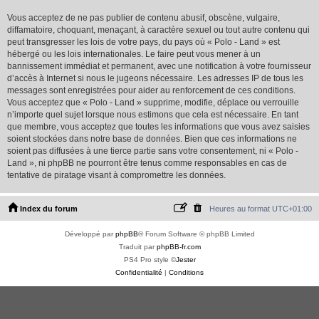
Vous acceptez de ne pas publier de contenu abusif, obscène, vulgaire,
diffamatoire, choquant, menaçant, à caractère sexuel ou tout autre contenu qui
peut transgresser les lois de votre pays, du pays où « Polo - Land » est
hébergé ou les lois internationales. Le faire peut vous mener à un
bannissement immédiat et permanent, avec une notification à votre fournisseur
d’accès à Internet si nous le jugeons nécessaire. Les adresses IP de tous les
messages sont enregistrées pour aider au renforcement de ces conditions.
Vous acceptez que « Polo - Land » supprime, modifie, déplace ou verrouille
n’importe quel sujet lorsque nous estimons que cela est nécessaire. En tant
que membre, vous acceptez que toutes les informations que vous avez saisies
soient stockées dans notre base de données. Bien que ces informations ne
soient pas diffusées à une tierce partie sans votre consentement, ni « Polo -
Land », ni phpBB ne pourront être tenus comme responsables en cas de
tentative de piratage visant à compromettre les données.
Index du forum
Heures au format
UTC+01:00
Développé par
phpBB
® Forum Software © phpBB Limited
Traduit par
phpBB-fr.com
PS4 Pro style ©
Jester
Confidentialité
|
Conditions