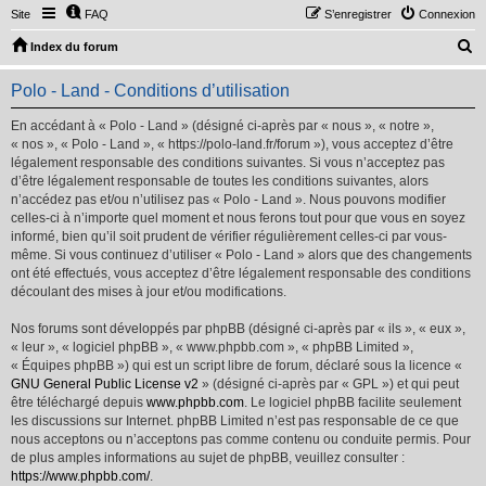
Site
FAQ
S’enregistrer
Connexion
R
Index du forum
e
Polo - Land - Conditions d’utilisation
c
h
En accédant à « Polo - Land » (désigné ci-après par « nous », « notre »,
« nos », « Polo - Land », « https://polo-land.fr/forum »), vous acceptez d’être
e
légalement responsable des conditions suivantes. Si vous n’acceptez pas
r
d’être légalement responsable de toutes les conditions suivantes, alors
n’accédez pas et/ou n’utilisez pas « Polo - Land ». Nous pouvons modifier
c
celles-ci à n’importe quel moment et nous ferons tout pour que vous en soyez
h
informé, bien qu’il soit prudent de vérifier régulièrement celles-ci par vous-
même. Si vous continuez d’utiliser « Polo - Land » alors que des changements
e
ont été effectués, vous acceptez d’être légalement responsable des conditions
r
découlant des mises à jour et/ou modifications.
Nos forums sont développés par phpBB (désigné ci-après par « ils », « eux »,
« leur », « logiciel phpBB », « www.phpbb.com », « phpBB Limited »,
« Équipes phpBB ») qui est un script libre de forum, déclaré sous la licence «
GNU General Public License v2
» (désigné ci-après par « GPL ») et qui peut
être téléchargé depuis
www.phpbb.com
. Le logiciel phpBB facilite seulement
les discussions sur Internet. phpBB Limited n’est pas responsable de ce que
nous acceptons ou n’acceptons pas comme contenu ou conduite permis. Pour
de plus amples informations au sujet de phpBB, veuillez consulter :
https://www.phpbb.com/
.