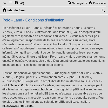
Site
FAQ
S’enregistrer
Connexion
R
Index du forum
e
Polo - Land - Conditions d’utilisation
c
h
En accédant à « Polo - Land » (désigné ci-après par « nous », « notre »,
« nos », « Polo - Land », « https://polo-land.fr/forum »), vous acceptez d’être
e
légalement responsable des conditions suivantes. Si vous n’acceptez pas
r
d’être légalement responsable de toutes les conditions suivantes, alors
n’accédez pas et/ou n’utilisez pas « Polo - Land ». Nous pouvons modifier
c
celles-ci à n’importe quel moment et nous ferons tout pour que vous en soyez
h
informé, bien qu’il soit prudent de vérifier régulièrement celles-ci par vous-
même. Si vous continuez d’utiliser « Polo - Land » alors que des changements
e
ont été effectués, vous acceptez d’être légalement responsable des conditions
r
découlant des mises à jour et/ou modifications.
Nos forums sont développés par phpBB (désigné ci-après par « ils », « eux »,
« leur », « logiciel phpBB », « www.phpbb.com », « phpBB Limited »,
« Équipes phpBB ») qui est un script libre de forum, déclaré sous la licence «
GNU General Public License v2
» (désigné ci-après par « GPL ») et qui peut
être téléchargé depuis
www.phpbb.com
. Le logiciel phpBB facilite seulement
les discussions sur Internet. phpBB Limited n’est pas responsable de ce que
nous acceptons ou n’acceptons pas comme contenu ou conduite permis. Pour
de plus amples informations au sujet de phpBB, veuillez consulter :
https://www.phpbb.com/
.