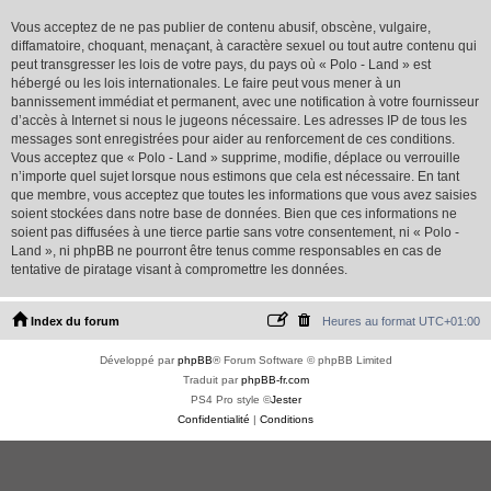
Vous acceptez de ne pas publier de contenu abusif, obscène, vulgaire,
diffamatoire, choquant, menaçant, à caractère sexuel ou tout autre contenu qui
peut transgresser les lois de votre pays, du pays où « Polo - Land » est
hébergé ou les lois internationales. Le faire peut vous mener à un
bannissement immédiat et permanent, avec une notification à votre fournisseur
d’accès à Internet si nous le jugeons nécessaire. Les adresses IP de tous les
messages sont enregistrées pour aider au renforcement de ces conditions.
Vous acceptez que « Polo - Land » supprime, modifie, déplace ou verrouille
n’importe quel sujet lorsque nous estimons que cela est nécessaire. En tant
que membre, vous acceptez que toutes les informations que vous avez saisies
soient stockées dans notre base de données. Bien que ces informations ne
soient pas diffusées à une tierce partie sans votre consentement, ni « Polo -
Land », ni phpBB ne pourront être tenus comme responsables en cas de
tentative de piratage visant à compromettre les données.
Index du forum
Heures au format
UTC+01:00
Développé par
phpBB
® Forum Software © phpBB Limited
Traduit par
phpBB-fr.com
PS4 Pro style ©
Jester
Confidentialité
|
Conditions