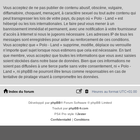
Vous acceptez de ne pas publier de contenu abusif, obscène, vulgaire,
diffamatoire, choquant, menaçant, à caractère sexuel ou tout autre contenu qui
peut transgresser les lois de votre pays, du pays où « Polo - Land » est
hébergé ou les lois internationales. Le faire peut vous mener à un
bannissement immédiat et permanent, avec une notification à votre fournisseur
d’accès à Internet si nous le jugeons nécessaire. Les adresses IP de tous les
messages sont enregistrées pour aider au renforcement de ces conditions.
Vous acceptez que « Polo - Land » supprime, modifie, déplace ou verrouille
n’importe quel sujet lorsque nous estimons que cela est nécessaire. En tant
que membre, vous acceptez que toutes les informations que vous avez saisies
soient stockées dans notre base de données. Bien que ces informations ne
soient pas diffusées à une tierce partie sans votre consentement, ni « Polo -
Land », ni phpBB ne pourront être tenus comme responsables en cas de
tentative de piratage visant à compromettre les données.
Index du forum
Heures au format
UTC+01:00
Développé par
phpBB
® Forum Software © phpBB Limited
Traduit par
phpBB-fr.com
PS4 Pro style ©
Jester
Confidentialité
|
Conditions