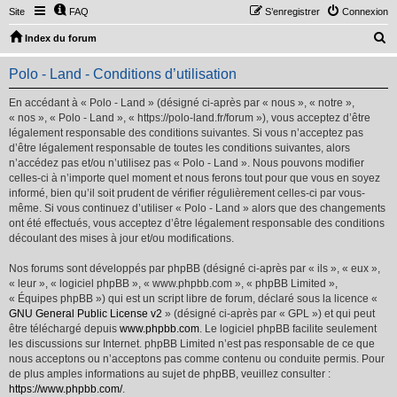
Site
FAQ
S’enregistrer
Connexion
R
Index du forum
e
Polo - Land - Conditions d’utilisation
c
h
En accédant à « Polo - Land » (désigné ci-après par « nous », « notre »,
« nos », « Polo - Land », « https://polo-land.fr/forum »), vous acceptez d’être
e
légalement responsable des conditions suivantes. Si vous n’acceptez pas
r
d’être légalement responsable de toutes les conditions suivantes, alors
n’accédez pas et/ou n’utilisez pas « Polo - Land ». Nous pouvons modifier
c
celles-ci à n’importe quel moment et nous ferons tout pour que vous en soyez
h
informé, bien qu’il soit prudent de vérifier régulièrement celles-ci par vous-
même. Si vous continuez d’utiliser « Polo - Land » alors que des changements
e
ont été effectués, vous acceptez d’être légalement responsable des conditions
r
découlant des mises à jour et/ou modifications.
Nos forums sont développés par phpBB (désigné ci-après par « ils », « eux »,
« leur », « logiciel phpBB », « www.phpbb.com », « phpBB Limited »,
« Équipes phpBB ») qui est un script libre de forum, déclaré sous la licence «
GNU General Public License v2
» (désigné ci-après par « GPL ») et qui peut
être téléchargé depuis
www.phpbb.com
. Le logiciel phpBB facilite seulement
les discussions sur Internet. phpBB Limited n’est pas responsable de ce que
nous acceptons ou n’acceptons pas comme contenu ou conduite permis. Pour
de plus amples informations au sujet de phpBB, veuillez consulter :
https://www.phpbb.com/
.