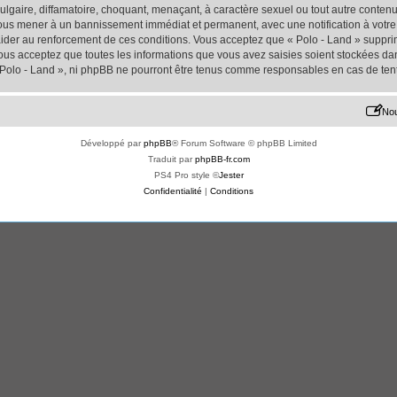
lgaire, diffamatoire, choquant, menaçant, à caractère sexuel ou tout autre contenu 
 vous mener à un bannissement immédiat et permanent, avec une notification à votre 
der au renforcement de ces conditions. Vous acceptez que « Polo - Land » supprime
us acceptez que toutes les informations que vous avez saisies soient stockées da
« Polo - Land », ni phpBB ne pourront être tenus comme responsables en cas de ten
Nou
Développé par
phpBB
® Forum Software © phpBB Limited
Traduit par
phpBB-fr.com
PS4 Pro style ©
Jester
Confidentialité
|
Conditions