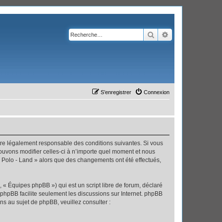
Rechercher
Recherche avanc
S’enregistrer
Connexion
’être légalement responsable des conditions suivantes. Si vous
pouvons modifier celles-ci à n’importe quel moment et nous
 « Polo - Land » alors que des changements ont été effectués,
 « Équipes phpBB ») qui est un script libre de forum, déclaré
l phpBB facilite seulement les discussions sur Internet. phpBB
 au sujet de phpBB, veuillez consulter :