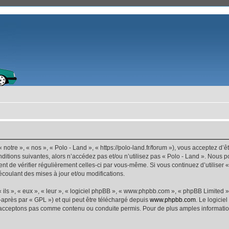
 notre », « nos », « Polo - Land », « https://polo-land.fr/forum »), vous acceptez d
ditions suivantes, alors n’accédez pas et/ou n’utilisez pas « Polo - Land ». Nous 
dent de vérifier régulièrement celles-ci par vous-même. Si vous continuez d’utiliser
coulant des mises à jour et/ou modifications.
ls », « eux », « leur », « logiciel phpBB », « www.phpbb.com », « phpBB Limited »,
-après par « GPL ») et qui peut être téléchargé depuis
www.phpbb.com
. Le logicie
acceptons pas comme contenu ou conduite permis. Pour de plus amples informations