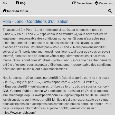
Site
FAQ
S’enregistrer
Connexion
R
Index du forum
e
Polo - Land - Conditions d’utilisation
c
h
En accédant à « Polo - Land » (désigné ci-après par « nous », « notre »,
« nos », « Polo - Land », « https://polo-land.fr/forum »), vous acceptez d’être
e
légalement responsable des conditions suivantes. Si vous n’acceptez pas
r
d’être légalement responsable de toutes les conditions suivantes, alors
n’accédez pas et/ou n’utilisez pas « Polo - Land ». Nous pouvons modifier
c
celles-ci à n’importe quel moment et nous ferons tout pour que vous en soyez
h
informé, bien qu’il soit prudent de vérifier régulièrement celles-ci par vous-
même. Si vous continuez d’utiliser « Polo - Land » alors que des changements
e
ont été effectués, vous acceptez d’être légalement responsable des conditions
r
découlant des mises à jour et/ou modifications.
Nos forums sont développés par phpBB (désigné ci-après par « ils », « eux »,
« leur », « logiciel phpBB », « www.phpbb.com », « phpBB Limited »,
« Équipes phpBB ») qui est un script libre de forum, déclaré sous la licence «
GNU General Public License v2
» (désigné ci-après par « GPL ») et qui peut
être téléchargé depuis
www.phpbb.com
. Le logiciel phpBB facilite seulement
les discussions sur Internet. phpBB Limited n’est pas responsable de ce que
nous acceptons ou n’acceptons pas comme contenu ou conduite permis. Pour
de plus amples informations au sujet de phpBB, veuillez consulter :
https://www.phpbb.com/
.