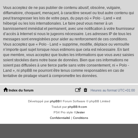
Vous acceptez de ne pas publier de contenu abusif, obscène, vulgaire,
diffamatoire, choquant, menaçant, à caractère sexuel ou tout autre contenu qui
peut transgresser les lois de votre pays, du pays où « Polo - Land » est
hébergé ou les lois internationales. Le faire peut vous mener à un
bannissement immédiat et permanent, avec une notification à votre fournisseur
d’accès à Internet si nous le jugeons nécessaire. Les adresses IP de tous les
messages sont enregistrées pour aider au renforcement de ces conditions.
Vous acceptez que « Polo - Land » supprime, modifie, déplace ou verrouille
n’importe quel sujet lorsque nous estimons que cela est nécessaire. En tant
que membre, vous acceptez que toutes les informations que vous avez saisies
soient stockées dans notre base de données. Bien que ces informations ne
soient pas diffusées à une tierce partie sans votre consentement, ni « Polo -
Land », ni phpBB ne pourront être tenus comme responsables en cas de
tentative de piratage visant à compromettre les données.
Index du forum
Heures au format
UTC+01:00
Développé par
phpBB
® Forum Software © phpBB Limited
Traduit par
phpBB-fr.com
PS4 Pro style ©
Jester
Confidentialité
|
Conditions