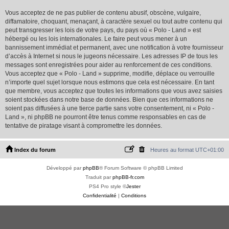
Vous acceptez de ne pas publier de contenu abusif, obscène, vulgaire,
diffamatoire, choquant, menaçant, à caractère sexuel ou tout autre contenu qui
peut transgresser les lois de votre pays, du pays où « Polo - Land » est
hébergé ou les lois internationales. Le faire peut vous mener à un
bannissement immédiat et permanent, avec une notification à votre fournisseur
d’accès à Internet si nous le jugeons nécessaire. Les adresses IP de tous les
messages sont enregistrées pour aider au renforcement de ces conditions.
Vous acceptez que « Polo - Land » supprime, modifie, déplace ou verrouille
n’importe quel sujet lorsque nous estimons que cela est nécessaire. En tant
que membre, vous acceptez que toutes les informations que vous avez saisies
soient stockées dans notre base de données. Bien que ces informations ne
soient pas diffusées à une tierce partie sans votre consentement, ni « Polo -
Land », ni phpBB ne pourront être tenus comme responsables en cas de
tentative de piratage visant à compromettre les données.
Index du forum
Heures au format
UTC+01:00
Développé par
phpBB
® Forum Software © phpBB Limited
Traduit par
phpBB-fr.com
PS4 Pro style ©
Jester
Confidentialité
|
Conditions