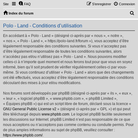
Site
FAQ
S’enregistrer
Connexion
R
Index du forum
e
Polo - Land - Conditions d’utilisation
c
h
En accédant à « Polo - Land » (désigné ci-après par « nous », « notre »,
« nos », « Polo - Land », « https://polo-land.fr/forum »), vous acceptez d’être
e
légalement responsable des conditions suivantes. Si vous n’acceptez pas
r
d’être légalement responsable de toutes les conditions suivantes, alors
n’accédez pas et/ou n’utilisez pas « Polo - Land ». Nous pouvons modifier
c
celles-ci à n’importe quel moment et nous ferons tout pour que vous en soyez
h
informé, bien qu’il soit prudent de vérifier régulièrement celles-ci par vous-
même. Si vous continuez d’utiliser « Polo - Land » alors que des changements
e
ont été effectués, vous acceptez d’être légalement responsable des conditions
r
découlant des mises à jour et/ou modifications.
Nos forums sont développés par phpBB (désigné ci-après par « ils », « eux »,
« leur », « logiciel phpBB », « www.phpbb.com », « phpBB Limited »,
« Équipes phpBB ») qui est un script libre de forum, déclaré sous la licence «
GNU General Public License v2
» (désigné ci-après par « GPL ») et qui peut
être téléchargé depuis
www.phpbb.com
. Le logiciel phpBB facilite seulement
les discussions sur Internet. phpBB Limited n’est pas responsable de ce que
nous acceptons ou n’acceptons pas comme contenu ou conduite permis. Pour
de plus amples informations au sujet de phpBB, veuillez consulter :
https://www.phpbb.com/
.