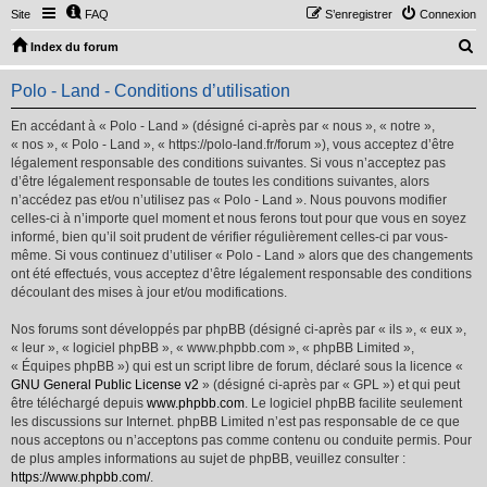
Site
FAQ
S’enregistrer
Connexion
R
Index du forum
e
Polo - Land - Conditions d’utilisation
c
h
En accédant à « Polo - Land » (désigné ci-après par « nous », « notre »,
« nos », « Polo - Land », « https://polo-land.fr/forum »), vous acceptez d’être
e
légalement responsable des conditions suivantes. Si vous n’acceptez pas
r
d’être légalement responsable de toutes les conditions suivantes, alors
n’accédez pas et/ou n’utilisez pas « Polo - Land ». Nous pouvons modifier
c
celles-ci à n’importe quel moment et nous ferons tout pour que vous en soyez
h
informé, bien qu’il soit prudent de vérifier régulièrement celles-ci par vous-
même. Si vous continuez d’utiliser « Polo - Land » alors que des changements
e
ont été effectués, vous acceptez d’être légalement responsable des conditions
r
découlant des mises à jour et/ou modifications.
Nos forums sont développés par phpBB (désigné ci-après par « ils », « eux »,
« leur », « logiciel phpBB », « www.phpbb.com », « phpBB Limited »,
« Équipes phpBB ») qui est un script libre de forum, déclaré sous la licence «
GNU General Public License v2
» (désigné ci-après par « GPL ») et qui peut
être téléchargé depuis
www.phpbb.com
. Le logiciel phpBB facilite seulement
les discussions sur Internet. phpBB Limited n’est pas responsable de ce que
nous acceptons ou n’acceptons pas comme contenu ou conduite permis. Pour
de plus amples informations au sujet de phpBB, veuillez consulter :
https://www.phpbb.com/
.