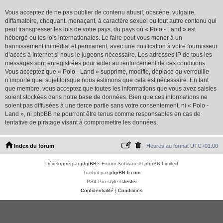
Vous acceptez de ne pas publier de contenu abusif, obscène, vulgaire,
diffamatoire, choquant, menaçant, à caractère sexuel ou tout autre contenu qui
peut transgresser les lois de votre pays, du pays où « Polo - Land » est
hébergé ou les lois internationales. Le faire peut vous mener à un
bannissement immédiat et permanent, avec une notification à votre fournisseur
d’accès à Internet si nous le jugeons nécessaire. Les adresses IP de tous les
messages sont enregistrées pour aider au renforcement de ces conditions.
Vous acceptez que « Polo - Land » supprime, modifie, déplace ou verrouille
n’importe quel sujet lorsque nous estimons que cela est nécessaire. En tant
que membre, vous acceptez que toutes les informations que vous avez saisies
soient stockées dans notre base de données. Bien que ces informations ne
soient pas diffusées à une tierce partie sans votre consentement, ni « Polo -
Land », ni phpBB ne pourront être tenus comme responsables en cas de
tentative de piratage visant à compromettre les données.
Index du forum
Heures au format
UTC+01:00
Développé par
phpBB
® Forum Software © phpBB Limited
Traduit par
phpBB-fr.com
PS4 Pro style ©
Jester
Confidentialité
|
Conditions