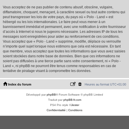
Vous acceptez de ne pas publier de contenu abusif, obscène, vulgaire,
diffamatoire, choquant, menaçant, à caractère sexuel ou tout autre contenu qui
peut transgresser les lois de votre pays, du pays où « Polo - Land » est
hébergé ou les lois internationales. Le faire peut vous mener à un
bannissement immédiat et permanent, avec une notification à votre fournisseur
d’accès à Internet si nous le jugeons nécessaire. Les adresses IP de tous les
messages sont enregistrées pour aider au renforcement de ces conditions.
Vous acceptez que « Polo - Land » supprime, modifie, déplace ou verrouille
n’importe quel sujet lorsque nous estimons que cela est nécessaire. En tant
que membre, vous acceptez que toutes les informations que vous avez saisies
soient stockées dans notre base de données. Bien que ces informations ne
soient pas diffusées à une tierce partie sans votre consentement, ni « Polo -
Land », ni phpBB ne pourront être tenus comme responsables en cas de
tentative de piratage visant à compromettre les données.
Index du forum
Heures au format
UTC+01:00
Développé par
phpBB
® Forum Software © phpBB Limited
Traduit par
phpBB-fr.com
PS4 Pro style ©
Jester
Confidentialité
|
Conditions