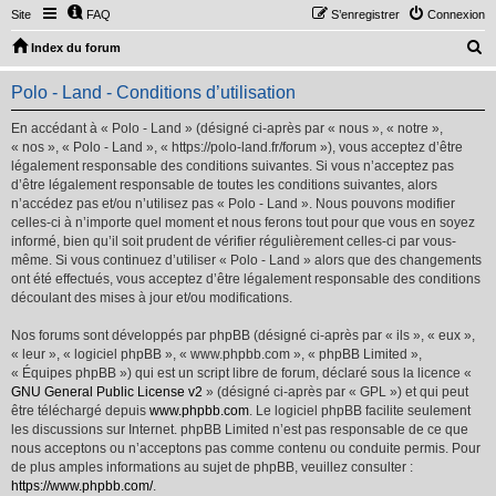
Site
FAQ
S’enregistrer
Connexion
R
Index du forum
e
Polo - Land - Conditions d’utilisation
c
h
En accédant à « Polo - Land » (désigné ci-après par « nous », « notre »,
« nos », « Polo - Land », « https://polo-land.fr/forum »), vous acceptez d’être
e
légalement responsable des conditions suivantes. Si vous n’acceptez pas
r
d’être légalement responsable de toutes les conditions suivantes, alors
n’accédez pas et/ou n’utilisez pas « Polo - Land ». Nous pouvons modifier
c
celles-ci à n’importe quel moment et nous ferons tout pour que vous en soyez
h
informé, bien qu’il soit prudent de vérifier régulièrement celles-ci par vous-
même. Si vous continuez d’utiliser « Polo - Land » alors que des changements
e
ont été effectués, vous acceptez d’être légalement responsable des conditions
r
découlant des mises à jour et/ou modifications.
Nos forums sont développés par phpBB (désigné ci-après par « ils », « eux »,
« leur », « logiciel phpBB », « www.phpbb.com », « phpBB Limited »,
« Équipes phpBB ») qui est un script libre de forum, déclaré sous la licence «
GNU General Public License v2
» (désigné ci-après par « GPL ») et qui peut
être téléchargé depuis
www.phpbb.com
. Le logiciel phpBB facilite seulement
les discussions sur Internet. phpBB Limited n’est pas responsable de ce que
nous acceptons ou n’acceptons pas comme contenu ou conduite permis. Pour
de plus amples informations au sujet de phpBB, veuillez consulter :
https://www.phpbb.com/
.