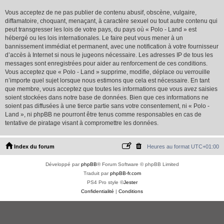
Vous acceptez de ne pas publier de contenu abusif, obscène, vulgaire,
diffamatoire, choquant, menaçant, à caractère sexuel ou tout autre contenu qui
peut transgresser les lois de votre pays, du pays où « Polo - Land » est
hébergé ou les lois internationales. Le faire peut vous mener à un
bannissement immédiat et permanent, avec une notification à votre fournisseur
d’accès à Internet si nous le jugeons nécessaire. Les adresses IP de tous les
messages sont enregistrées pour aider au renforcement de ces conditions.
Vous acceptez que « Polo - Land » supprime, modifie, déplace ou verrouille
n’importe quel sujet lorsque nous estimons que cela est nécessaire. En tant
que membre, vous acceptez que toutes les informations que vous avez saisies
soient stockées dans notre base de données. Bien que ces informations ne
soient pas diffusées à une tierce partie sans votre consentement, ni « Polo -
Land », ni phpBB ne pourront être tenus comme responsables en cas de
tentative de piratage visant à compromettre les données.
Index du forum
Heures au format
UTC+01:00
Développé par
phpBB
® Forum Software © phpBB Limited
Traduit par
phpBB-fr.com
PS4 Pro style ©
Jester
Confidentialité
|
Conditions