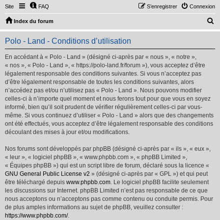
Site
FAQ
S’enregistrer
Connexion
R
Index du forum
e
Polo - Land - Conditions d’utilisation
c
h
En accédant à « Polo - Land » (désigné ci-après par « nous », « notre »,
« nos », « Polo - Land », « https://polo-land.fr/forum »), vous acceptez d’être
e
légalement responsable des conditions suivantes. Si vous n’acceptez pas
r
d’être légalement responsable de toutes les conditions suivantes, alors
n’accédez pas et/ou n’utilisez pas « Polo - Land ». Nous pouvons modifier
c
celles-ci à n’importe quel moment et nous ferons tout pour que vous en soyez
h
informé, bien qu’il soit prudent de vérifier régulièrement celles-ci par vous-
même. Si vous continuez d’utiliser « Polo - Land » alors que des changements
e
ont été effectués, vous acceptez d’être légalement responsable des conditions
r
découlant des mises à jour et/ou modifications.
Nos forums sont développés par phpBB (désigné ci-après par « ils », « eux »,
« leur », « logiciel phpBB », « www.phpbb.com », « phpBB Limited »,
« Équipes phpBB ») qui est un script libre de forum, déclaré sous la licence «
GNU General Public License v2
» (désigné ci-après par « GPL ») et qui peut
être téléchargé depuis
www.phpbb.com
. Le logiciel phpBB facilite seulement
les discussions sur Internet. phpBB Limited n’est pas responsable de ce que
nous acceptons ou n’acceptons pas comme contenu ou conduite permis. Pour
de plus amples informations au sujet de phpBB, veuillez consulter :
https://www.phpbb.com/
.