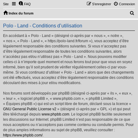
Site
FAQ
S’enregistrer
Connexion
R
Index du forum
e
Polo - Land - Conditions d’utilisation
c
h
En accédant à « Polo - Land » (désigné ci-après par « nous », « notre »,
« nos », « Polo - Land », « https://polo-land.fr/forum »), vous acceptez d’être
e
légalement responsable des conditions suivantes. Si vous n’acceptez pas
r
d’être légalement responsable de toutes les conditions suivantes, alors
n’accédez pas et/ou n’utilisez pas « Polo - Land ». Nous pouvons modifier
c
celles-ci à n’importe quel moment et nous ferons tout pour que vous en soyez
h
informé, bien qu’il soit prudent de vérifier régulièrement celles-ci par vous-
même. Si vous continuez d’utiliser « Polo - Land » alors que des changements
e
ont été effectués, vous acceptez d’être légalement responsable des conditions
r
découlant des mises à jour et/ou modifications.
Nos forums sont développés par phpBB (désigné ci-après par « ils », « eux »,
« leur », « logiciel phpBB », « www.phpbb.com », « phpBB Limited »,
« Équipes phpBB ») qui est un script libre de forum, déclaré sous la licence «
GNU General Public License v2
» (désigné ci-après par « GPL ») et qui peut
être téléchargé depuis
www.phpbb.com
. Le logiciel phpBB facilite seulement
les discussions sur Internet. phpBB Limited n’est pas responsable de ce que
nous acceptons ou n’acceptons pas comme contenu ou conduite permis. Pour
de plus amples informations au sujet de phpBB, veuillez consulter :
https://www.phpbb.com/
.