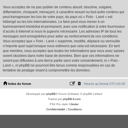
Vous acceptez de ne pas publier de contenu abusif, obscène, vulgaire,
diffamatoire, choquant, menaçant, à caractère sexuel ou tout autre contenu qui
peut transgresser les lois de votre pays, du pays où « Polo - Land » est
hébergé ou les lois internationales. Le faire peut vous mener à un
bannissement immédiat et permanent, avec une notification à votre fournisseur
d’accès à Internet si nous le jugeons nécessaire. Les adresses IP de tous les
messages sont enregistrées pour aider au renforcement de ces conditions.
Vous acceptez que « Polo - Land » supprime, modifie, déplace ou verrouille
n’importe quel sujet lorsque nous estimons que cela est nécessaire. En tant
que membre, vous acceptez que toutes les informations que vous avez saisies
soient stockées dans notre base de données. Bien que ces informations ne
soient pas diffusées à une tierce partie sans votre consentement, ni « Polo -
Land », ni phpBB ne pourront être tenus comme responsables en cas de
tentative de piratage visant à compromettre les données.
Index du forum
Heures au format
UTC+01:00
Développé par
phpBB
® Forum Software © phpBB Limited
Traduit par
phpBB-fr.com
PS4 Pro style ©
Jester
Confidentialité
|
Conditions