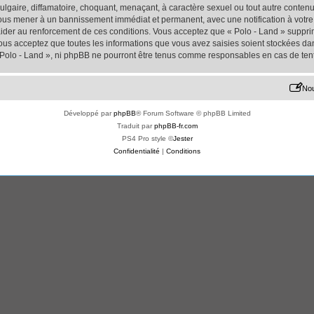
lgaire, diffamatoire, choquant, menaçant, à caractère sexuel ou tout autre contenu 
 vous mener à un bannissement immédiat et permanent, avec une notification à votre 
der au renforcement de ces conditions. Vous acceptez que « Polo - Land » supprime
us acceptez que toutes les informations que vous avez saisies soient stockées da
« Polo - Land », ni phpBB ne pourront être tenus comme responsables en cas de ten
Nou
Développé par
phpBB
® Forum Software © phpBB Limited
Traduit par
phpBB-fr.com
PS4 Pro style ©
Jester
Confidentialité
|
Conditions