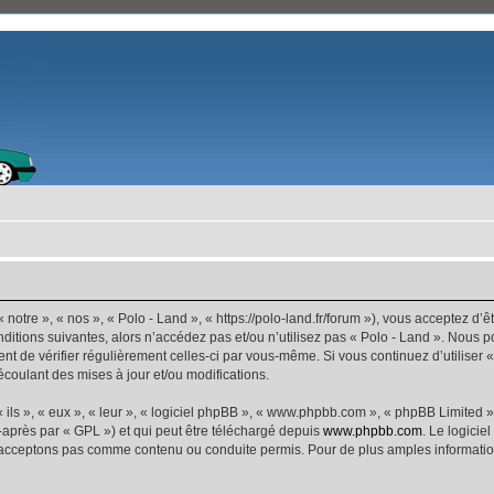
 notre », « nos », « Polo - Land », « https://polo-land.fr/forum »), vous acceptez d
ditions suivantes, alors n’accédez pas et/ou n’utilisez pas « Polo - Land ». Nous 
dent de vérifier régulièrement celles-ci par vous-même. Si vous continuez d’utiliser
coulant des mises à jour et/ou modifications.
ls », « eux », « leur », « logiciel phpBB », « www.phpbb.com », « phpBB Limited »,
-après par « GPL ») et qui peut être téléchargé depuis
www.phpbb.com
. Le logicie
acceptons pas comme contenu ou conduite permis. Pour de plus amples informations