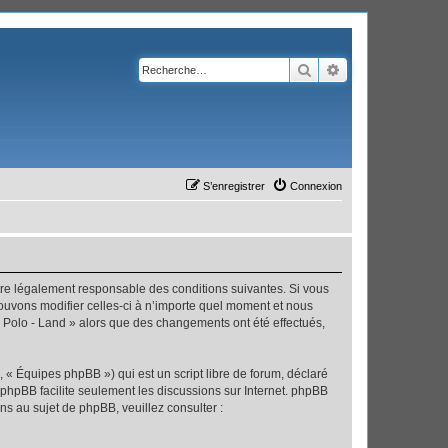
Rechercher
Recherche avanc
S’enregistrer
Connexion
’être légalement responsable des conditions suivantes. Si vous
pouvons modifier celles-ci à n’importe quel moment et nous
 « Polo - Land » alors que des changements ont été effectués,
 « Équipes phpBB ») qui est un script libre de forum, déclaré
l phpBB facilite seulement les discussions sur Internet. phpBB
 au sujet de phpBB, veuillez consulter :