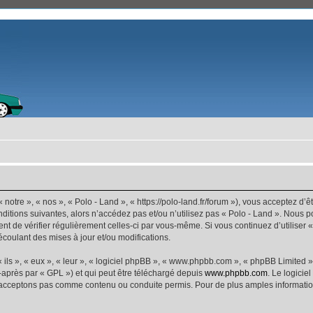
 notre », « nos », « Polo - Land », « https://polo-land.fr/forum »), vous acceptez d
ditions suivantes, alors n’accédez pas et/ou n’utilisez pas « Polo - Land ». Nous 
dent de vérifier régulièrement celles-ci par vous-même. Si vous continuez d’utiliser
coulant des mises à jour et/ou modifications.
ls », « eux », « leur », « logiciel phpBB », « www.phpbb.com », « phpBB Limited »,
-après par « GPL ») et qui peut être téléchargé depuis
www.phpbb.com
. Le logicie
acceptons pas comme contenu ou conduite permis. Pour de plus amples informations