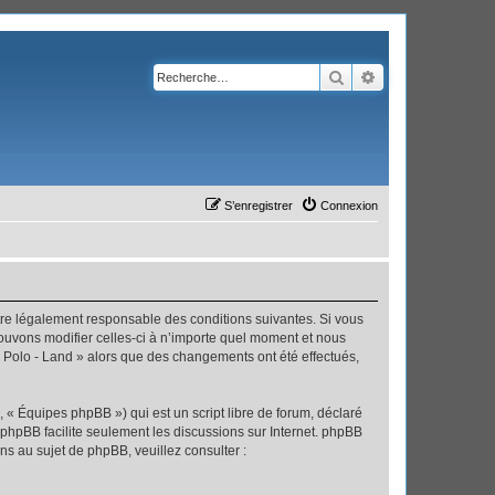
Rechercher
Recherche avanc
S’enregistrer
Connexion
’être légalement responsable des conditions suivantes. Si vous
pouvons modifier celles-ci à n’importe quel moment et nous
 « Polo - Land » alors que des changements ont été effectués,
 « Équipes phpBB ») qui est un script libre de forum, déclaré
l phpBB facilite seulement les discussions sur Internet. phpBB
 au sujet de phpBB, veuillez consulter :