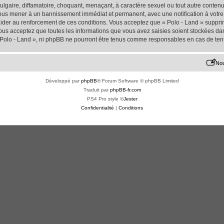
lgaire, diffamatoire, choquant, menaçant, à caractère sexuel ou tout autre contenu 
 vous mener à un bannissement immédiat et permanent, avec une notification à votre 
der au renforcement de ces conditions. Vous acceptez que « Polo - Land » supprime
us acceptez que toutes les informations que vous avez saisies soient stockées da
« Polo - Land », ni phpBB ne pourront être tenus comme responsables en cas de ten
Nou
Développé par
phpBB
® Forum Software © phpBB Limited
Traduit par
phpBB-fr.com
PS4 Pro style ©
Jester
Confidentialité
|
Conditions