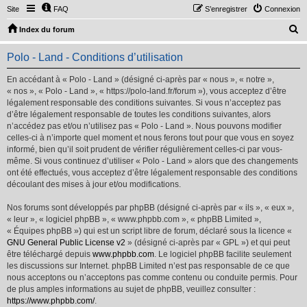
Site
FAQ
S’enregistrer
Connexion
R
Index du forum
e
Polo - Land - Conditions d’utilisation
c
h
En accédant à « Polo - Land » (désigné ci-après par « nous », « notre »,
« nos », « Polo - Land », « https://polo-land.fr/forum »), vous acceptez d’être
e
légalement responsable des conditions suivantes. Si vous n’acceptez pas
r
d’être légalement responsable de toutes les conditions suivantes, alors
n’accédez pas et/ou n’utilisez pas « Polo - Land ». Nous pouvons modifier
c
celles-ci à n’importe quel moment et nous ferons tout pour que vous en soyez
h
informé, bien qu’il soit prudent de vérifier régulièrement celles-ci par vous-
même. Si vous continuez d’utiliser « Polo - Land » alors que des changements
e
ont été effectués, vous acceptez d’être légalement responsable des conditions
r
découlant des mises à jour et/ou modifications.
Nos forums sont développés par phpBB (désigné ci-après par « ils », « eux »,
« leur », « logiciel phpBB », « www.phpbb.com », « phpBB Limited »,
« Équipes phpBB ») qui est un script libre de forum, déclaré sous la licence «
GNU General Public License v2
» (désigné ci-après par « GPL ») et qui peut
être téléchargé depuis
www.phpbb.com
. Le logiciel phpBB facilite seulement
les discussions sur Internet. phpBB Limited n’est pas responsable de ce que
nous acceptons ou n’acceptons pas comme contenu ou conduite permis. Pour
de plus amples informations au sujet de phpBB, veuillez consulter :
https://www.phpbb.com/
.