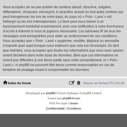
Vous acceptez de ne pas publier de contenu abusif, obscène, vulgaire,
diffamatoire, choquant, menaçant, à caractère sexuel ou tout autre contenu qui
peut transgresser les lois de votre pays, du pays où « Polo - Land » est
hébergé ou les lois internationales. Le faire peut vous mener à un
bannissement immédiat et permanent, avec une notification à votre fournisseur
d’accès à Internet si nous le jugeons nécessaire. Les adresses IP de tous les
messages sont enregistrées pour aider au renforcement de ces conditions.
Vous acceptez que « Polo - Land » supprime, modifie, déplace ou verrouille
n’importe quel sujet lorsque nous estimons que cela est nécessaire. En tant
que membre, vous acceptez que toutes les informations que vous avez saisies
soient stockées dans notre base de données. Bien que ces informations ne
soient pas diffusées à une tierce partie sans votre consentement, ni « Polo -
Land », ni phpBB ne pourront être tenus comme responsables en cas de
tentative de piratage visant à compromettre les données.
Index du forum
Heures au format
UTC+01:00
Développé par
phpBB
® Forum Software © phpBB Limited
Traduit par
phpBB-fr.com
PS4 Pro style ©
Jester
Confidentialité
|
Conditions