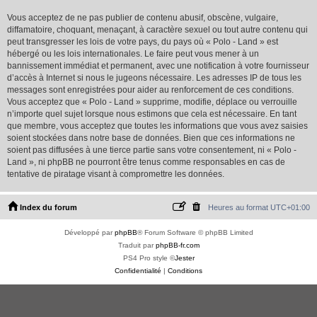
Vous acceptez de ne pas publier de contenu abusif, obscène, vulgaire,
diffamatoire, choquant, menaçant, à caractère sexuel ou tout autre contenu qui
peut transgresser les lois de votre pays, du pays où « Polo - Land » est
hébergé ou les lois internationales. Le faire peut vous mener à un
bannissement immédiat et permanent, avec une notification à votre fournisseur
d’accès à Internet si nous le jugeons nécessaire. Les adresses IP de tous les
messages sont enregistrées pour aider au renforcement de ces conditions.
Vous acceptez que « Polo - Land » supprime, modifie, déplace ou verrouille
n’importe quel sujet lorsque nous estimons que cela est nécessaire. En tant
que membre, vous acceptez que toutes les informations que vous avez saisies
soient stockées dans notre base de données. Bien que ces informations ne
soient pas diffusées à une tierce partie sans votre consentement, ni « Polo -
Land », ni phpBB ne pourront être tenus comme responsables en cas de
tentative de piratage visant à compromettre les données.
Index du forum
Heures au format
UTC+01:00
Développé par
phpBB
® Forum Software © phpBB Limited
Traduit par
phpBB-fr.com
PS4 Pro style ©
Jester
Confidentialité
|
Conditions