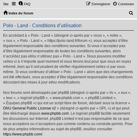
Site
FAQ
S’enregistrer
Connexion
R
Index du forum
e
Polo - Land - Conditions d’utilisation
c
h
En accédant à « Polo - Land » (désigné ci-après par « nous », « notre »,
« nos », « Polo - Land », « https://polo-land.fr/forum »), vous acceptez d’être
e
légalement responsable des conditions suivantes. Si vous n’acceptez pas
r
d’être légalement responsable de toutes les conditions suivantes, alors
n’accédez pas et/ou n’utilisez pas « Polo - Land ». Nous pouvons modifier
c
celles-ci à n’importe quel moment et nous ferons tout pour que vous en soyez
h
informé, bien qu’il soit prudent de vérifier régulièrement celles-ci par vous-
même. Si vous continuez d’utiliser « Polo - Land » alors que des changements
e
ont été effectués, vous acceptez d’être légalement responsable des conditions
r
découlant des mises à jour et/ou modifications.
Nos forums sont développés par phpBB (désigné ci-après par « ils », « eux »,
« leur », « logiciel phpBB », « www.phpbb.com », « phpBB Limited »,
« Équipes phpBB ») qui est un script libre de forum, déclaré sous la licence «
GNU General Public License v2
» (désigné ci-après par « GPL ») et qui peut
être téléchargé depuis
www.phpbb.com
. Le logiciel phpBB facilite seulement
les discussions sur Internet. phpBB Limited n’est pas responsable de ce que
nous acceptons ou n’acceptons pas comme contenu ou conduite permis. Pour
de plus amples informations au sujet de phpBB, veuillez consulter :
https://www.phpbb.com/
.