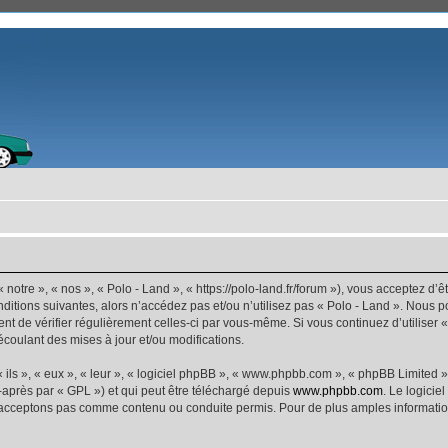
 notre », « nos », « Polo - Land », « https://polo-land.fr/forum »), vous acceptez d
ditions suivantes, alors n’accédez pas et/ou n’utilisez pas « Polo - Land ». Nous 
dent de vérifier régulièrement celles-ci par vous-même. Si vous continuez d’utiliser
coulant des mises à jour et/ou modifications.
ls », « eux », « leur », « logiciel phpBB », « www.phpbb.com », « phpBB Limited »,
-après par « GPL ») et qui peut être téléchargé depuis
www.phpbb.com
. Le logicie
acceptons pas comme contenu ou conduite permis. Pour de plus amples informations