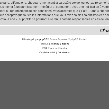
lgaire, diffamatoire, choquant, menaçant, à caractère sexuel ou tout autre contenu 
 vous mener à un bannissement immédiat et permanent, avec une notification à votre 
der au renforcement de ces conditions. Vous acceptez que « Polo - Land » supprime
us acceptez que toutes les informations que vous avez saisies soient stockées da
« Polo - Land », ni phpBB ne pourront être tenus comme responsables en cas de ten
Nou
Développé par
phpBB
® Forum Software © phpBB Limited
Traduit par
phpBB-fr.com
PS4 Pro style ©
Jester
Confidentialité
|
Conditions