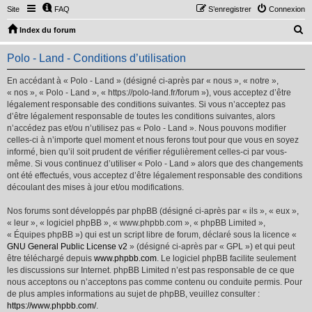
Site
FAQ
S’enregistrer
Connexion
R
Index du forum
e
Polo - Land - Conditions d’utilisation
c
h
En accédant à « Polo - Land » (désigné ci-après par « nous », « notre »,
« nos », « Polo - Land », « https://polo-land.fr/forum »), vous acceptez d’être
e
légalement responsable des conditions suivantes. Si vous n’acceptez pas
r
d’être légalement responsable de toutes les conditions suivantes, alors
n’accédez pas et/ou n’utilisez pas « Polo - Land ». Nous pouvons modifier
c
celles-ci à n’importe quel moment et nous ferons tout pour que vous en soyez
h
informé, bien qu’il soit prudent de vérifier régulièrement celles-ci par vous-
même. Si vous continuez d’utiliser « Polo - Land » alors que des changements
e
ont été effectués, vous acceptez d’être légalement responsable des conditions
r
découlant des mises à jour et/ou modifications.
Nos forums sont développés par phpBB (désigné ci-après par « ils », « eux »,
« leur », « logiciel phpBB », « www.phpbb.com », « phpBB Limited »,
« Équipes phpBB ») qui est un script libre de forum, déclaré sous la licence «
GNU General Public License v2
» (désigné ci-après par « GPL ») et qui peut
être téléchargé depuis
www.phpbb.com
. Le logiciel phpBB facilite seulement
les discussions sur Internet. phpBB Limited n’est pas responsable de ce que
nous acceptons ou n’acceptons pas comme contenu ou conduite permis. Pour
de plus amples informations au sujet de phpBB, veuillez consulter :
https://www.phpbb.com/
.