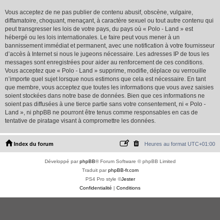
Vous acceptez de ne pas publier de contenu abusif, obscène, vulgaire,
diffamatoire, choquant, menaçant, à caractère sexuel ou tout autre contenu qui
peut transgresser les lois de votre pays, du pays où « Polo - Land » est
hébergé ou les lois internationales. Le faire peut vous mener à un
bannissement immédiat et permanent, avec une notification à votre fournisseur
d’accès à Internet si nous le jugeons nécessaire. Les adresses IP de tous les
messages sont enregistrées pour aider au renforcement de ces conditions.
Vous acceptez que « Polo - Land » supprime, modifie, déplace ou verrouille
n’importe quel sujet lorsque nous estimons que cela est nécessaire. En tant
que membre, vous acceptez que toutes les informations que vous avez saisies
soient stockées dans notre base de données. Bien que ces informations ne
soient pas diffusées à une tierce partie sans votre consentement, ni « Polo -
Land », ni phpBB ne pourront être tenus comme responsables en cas de
tentative de piratage visant à compromettre les données.
Index du forum
Heures au format
UTC+01:00
Développé par
phpBB
® Forum Software © phpBB Limited
Traduit par
phpBB-fr.com
PS4 Pro style ©
Jester
Confidentialité
|
Conditions