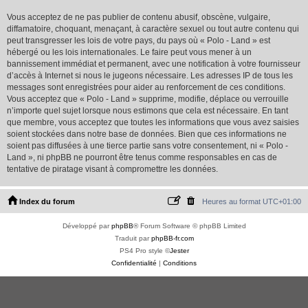
Vous acceptez de ne pas publier de contenu abusif, obscène, vulgaire,
diffamatoire, choquant, menaçant, à caractère sexuel ou tout autre contenu qui
peut transgresser les lois de votre pays, du pays où « Polo - Land » est
hébergé ou les lois internationales. Le faire peut vous mener à un
bannissement immédiat et permanent, avec une notification à votre fournisseur
d’accès à Internet si nous le jugeons nécessaire. Les adresses IP de tous les
messages sont enregistrées pour aider au renforcement de ces conditions.
Vous acceptez que « Polo - Land » supprime, modifie, déplace ou verrouille
n’importe quel sujet lorsque nous estimons que cela est nécessaire. En tant
que membre, vous acceptez que toutes les informations que vous avez saisies
soient stockées dans notre base de données. Bien que ces informations ne
soient pas diffusées à une tierce partie sans votre consentement, ni « Polo -
Land », ni phpBB ne pourront être tenus comme responsables en cas de
tentative de piratage visant à compromettre les données.
Index du forum
Heures au format
UTC+01:00
Développé par
phpBB
® Forum Software © phpBB Limited
Traduit par
phpBB-fr.com
PS4 Pro style ©
Jester
Confidentialité
|
Conditions