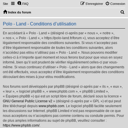
Site
FAQ
S’enregistrer
Connexion
R
Index du forum
e
Polo - Land - Conditions d’utilisation
c
h
En accédant à « Polo - Land » (désigné ci-après par « nous », « notre »,
« nos », « Polo - Land », « https://polo-land.fr/forum »), vous acceptez d’être
e
légalement responsable des conditions suivantes. Si vous n’acceptez pas
r
d’être légalement responsable de toutes les conditions suivantes, alors
n’accédez pas et/ou n’utilisez pas « Polo - Land ». Nous pouvons modifier
c
celles-ci à n’importe quel moment et nous ferons tout pour que vous en soyez
h
informé, bien qu’il soit prudent de vérifier régulièrement celles-ci par vous-
même. Si vous continuez d’utiliser « Polo - Land » alors que des changements
e
ont été effectués, vous acceptez d’être légalement responsable des conditions
r
découlant des mises à jour et/ou modifications.
Nos forums sont développés par phpBB (désigné ci-après par « ils », « eux »,
« leur », « logiciel phpBB », « www.phpbb.com », « phpBB Limited »,
« Équipes phpBB ») qui est un script libre de forum, déclaré sous la licence «
GNU General Public License v2
» (désigné ci-après par « GPL ») et qui peut
être téléchargé depuis
www.phpbb.com
. Le logiciel phpBB facilite seulement
les discussions sur Internet. phpBB Limited n’est pas responsable de ce que
nous acceptons ou n’acceptons pas comme contenu ou conduite permis. Pour
de plus amples informations au sujet de phpBB, veuillez consulter :
https://www.phpbb.com/
.