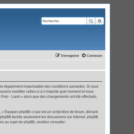
Rechercher
Recherche avanc
S’enregistrer
Connexion
’être légalement responsable des conditions suivantes. Si vous
pouvons modifier celles-ci à n’importe quel moment et nous
 « Polo - Land » alors que des changements ont été effectués,
 « Équipes phpBB ») qui est un script libre de forum, déclaré
l phpBB facilite seulement les discussions sur Internet. phpBB
 au sujet de phpBB, veuillez consulter :