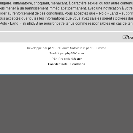
lgaire, diffamatoire, choquant, menaçant, à caractère sexuel ou tout autre contenu 
 vous mener à un bannissement immédiat et permanent, avec une notification à votre 
der au renforcement de ces conditions. Vous acceptez que « Polo - Land » supprime
us acceptez que toutes les informations que vous avez saisies soient stockées da
« Polo - Land », ni phpBB ne pourront être tenus comme responsables en cas de ten
Nou
Développé par
phpBB
® Forum Software © phpBB Limited
Traduit par
phpBB-fr.com
PS4 Pro style ©
Jester
Confidentialité
|
Conditions