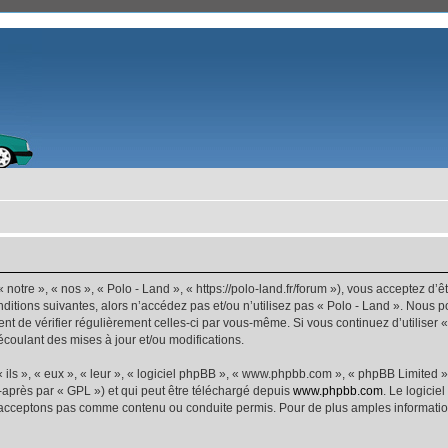
 notre », « nos », « Polo - Land », « https://polo-land.fr/forum »), vous acceptez d
ditions suivantes, alors n’accédez pas et/ou n’utilisez pas « Polo - Land ». Nous 
dent de vérifier régulièrement celles-ci par vous-même. Si vous continuez d’utiliser
coulant des mises à jour et/ou modifications.
ls », « eux », « leur », « logiciel phpBB », « www.phpbb.com », « phpBB Limited »,
-après par « GPL ») et qui peut être téléchargé depuis
www.phpbb.com
. Le logicie
acceptons pas comme contenu ou conduite permis. Pour de plus amples informations