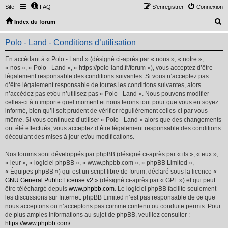
Site
FAQ
S’enregistrer
Connexion
R
Index du forum
e
Polo - Land - Conditions d’utilisation
c
h
En accédant à « Polo - Land » (désigné ci-après par « nous », « notre »,
« nos », « Polo - Land », « https://polo-land.fr/forum »), vous acceptez d’être
e
légalement responsable des conditions suivantes. Si vous n’acceptez pas
r
d’être légalement responsable de toutes les conditions suivantes, alors
n’accédez pas et/ou n’utilisez pas « Polo - Land ». Nous pouvons modifier
c
celles-ci à n’importe quel moment et nous ferons tout pour que vous en soyez
h
informé, bien qu’il soit prudent de vérifier régulièrement celles-ci par vous-
même. Si vous continuez d’utiliser « Polo - Land » alors que des changements
e
ont été effectués, vous acceptez d’être légalement responsable des conditions
r
découlant des mises à jour et/ou modifications.
Nos forums sont développés par phpBB (désigné ci-après par « ils », « eux »,
« leur », « logiciel phpBB », « www.phpbb.com », « phpBB Limited »,
« Équipes phpBB ») qui est un script libre de forum, déclaré sous la licence «
GNU General Public License v2
» (désigné ci-après par « GPL ») et qui peut
être téléchargé depuis
www.phpbb.com
. Le logiciel phpBB facilite seulement
les discussions sur Internet. phpBB Limited n’est pas responsable de ce que
nous acceptons ou n’acceptons pas comme contenu ou conduite permis. Pour
de plus amples informations au sujet de phpBB, veuillez consulter :
https://www.phpbb.com/
.