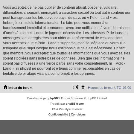
Vous acceptez de ne pas publier de contenu abusif, obscène, vulgaire,
diffamatoire, choquant, menaçant, à caractère sexuel ou tout autre contenu qui
peut transgresser les lois de votre pays, du pays où « Polo - Land » est
hébergé ou les lois internationales. Le faire peut vous mener à un
bannissement immédiat et permanent, avec une notification à votre fournisseur
d’accès à Internet si nous le jugeons nécessaire. Les adresses IP de tous les
messages sont enregistrées pour aider au renforcement de ces conditions.
Vous acceptez que « Polo - Land » supprime, modifie, déplace ou verrouille
n’importe quel sujet lorsque nous estimons que cela est nécessaire. En tant
que membre, vous acceptez que toutes les informations que vous avez saisies
soient stockées dans notre base de données. Bien que ces informations ne
soient pas diffusées à une tierce partie sans votre consentement, ni « Polo -
Land », ni phpBB ne pourront être tenus comme responsables en cas de
tentative de piratage visant à compromettre les données.
Index du forum
Heures au format
UTC+01:00
Développé par
phpBB
® Forum Software © phpBB Limited
Traduit par
phpBB-fr.com
PS4 Pro style ©
Jester
Confidentialité
|
Conditions