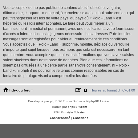
Vous acceptez de ne pas publier de contenu abusif, obscène, vulgaire,
diffamatoire, choquant, menaçant, à caractère sexuel ou tout autre contenu qui
peut transgresser les lois de votre pays, du pays où « Polo - Land » est
hébergé ou les lois internationales. Le faire peut vous mener à un
bannissement immédiat et permanent, avec une notification à votre fournisseur
d’accès à Internet si nous le jugeons nécessaire. Les adresses IP de tous les
messages sont enregistrées pour aider au renforcement de ces conditions.
Vous acceptez que « Polo - Land » supprime, modifie, déplace ou verrouille
n’importe quel sujet lorsque nous estimons que cela est nécessaire. En tant
que membre, vous acceptez que toutes les informations que vous avez saisies
soient stockées dans notre base de données. Bien que ces informations ne
soient pas diffusées à une tierce partie sans votre consentement, ni « Polo -
Land », ni phpBB ne pourront être tenus comme responsables en cas de
tentative de piratage visant à compromettre les données.
Index du forum
Heures au format
UTC+01:00
Développé par
phpBB
® Forum Software © phpBB Limited
Traduit par
phpBB-fr.com
PS4 Pro style ©
Jester
Confidentialité
|
Conditions