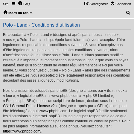
Site
FAQ
S’enregistrer
Connexion
R
Index du forum
e
Polo - Land - Conditions d’utilisation
c
h
En accédant à « Polo - Land » (désigné ci-après par « nous », « notre »,
« nos », « Polo - Land », « https://polo-land.fr/forum »), vous acceptez d’être
e
légalement responsable des conditions suivantes. Si vous n’acceptez pas
r
d’être légalement responsable de toutes les conditions suivantes, alors
n’accédez pas et/ou n’utilisez pas « Polo - Land ». Nous pouvons modifier
c
celles-ci à n’importe quel moment et nous ferons tout pour que vous en soyez
h
informé, bien qu’il soit prudent de vérifier régulièrement celles-ci par vous-
même. Si vous continuez d’utiliser « Polo - Land » alors que des changements
e
ont été effectués, vous acceptez d’être légalement responsable des conditions
r
découlant des mises à jour et/ou modifications.
Nos forums sont développés par phpBB (désigné ci-après par « ils », « eux »,
« leur », « logiciel phpBB », « www.phpbb.com », « phpBB Limited »,
« Équipes phpBB ») qui est un script libre de forum, déclaré sous la licence «
GNU General Public License v2
» (désigné ci-après par « GPL ») et qui peut
être téléchargé depuis
www.phpbb.com
. Le logiciel phpBB facilite seulement
les discussions sur Internet. phpBB Limited n’est pas responsable de ce que
nous acceptons ou n’acceptons pas comme contenu ou conduite permis. Pour
de plus amples informations au sujet de phpBB, veuillez consulter :
https://www.phpbb.com/
.