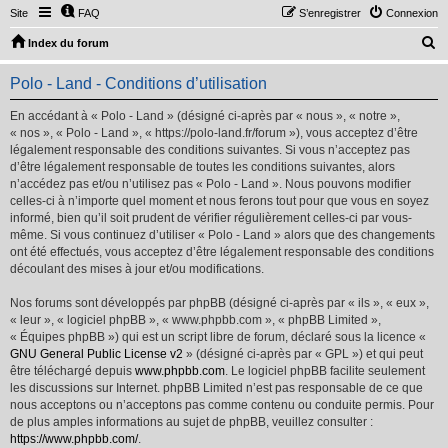
Site
FAQ
S’enregistrer
Connexion
R
Index du forum
e
Polo - Land - Conditions d’utilisation
c
h
En accédant à « Polo - Land » (désigné ci-après par « nous », « notre »,
« nos », « Polo - Land », « https://polo-land.fr/forum »), vous acceptez d’être
e
légalement responsable des conditions suivantes. Si vous n’acceptez pas
r
d’être légalement responsable de toutes les conditions suivantes, alors
n’accédez pas et/ou n’utilisez pas « Polo - Land ». Nous pouvons modifier
c
celles-ci à n’importe quel moment et nous ferons tout pour que vous en soyez
h
informé, bien qu’il soit prudent de vérifier régulièrement celles-ci par vous-
même. Si vous continuez d’utiliser « Polo - Land » alors que des changements
e
ont été effectués, vous acceptez d’être légalement responsable des conditions
r
découlant des mises à jour et/ou modifications.
Nos forums sont développés par phpBB (désigné ci-après par « ils », « eux »,
« leur », « logiciel phpBB », « www.phpbb.com », « phpBB Limited »,
« Équipes phpBB ») qui est un script libre de forum, déclaré sous la licence «
GNU General Public License v2
» (désigné ci-après par « GPL ») et qui peut
être téléchargé depuis
www.phpbb.com
. Le logiciel phpBB facilite seulement
les discussions sur Internet. phpBB Limited n’est pas responsable de ce que
nous acceptons ou n’acceptons pas comme contenu ou conduite permis. Pour
de plus amples informations au sujet de phpBB, veuillez consulter :
https://www.phpbb.com/
.