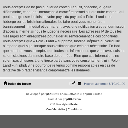
Vous acceptez de ne pas publier de contenu abusif, obscène, vulgaire,
diffamatoire, choquant, menaçant, à caractère sexuel ou tout autre contenu qui
peut transgresser les lois de votre pays, du pays où « Polo - Land » est
hébergé ou les lois internationales. Le faire peut vous mener à un
bannissement immédiat et permanent, avec une notification à votre fournisseur
d’accès à Internet si nous le jugeons nécessaire. Les adresses IP de tous les
messages sont enregistrées pour aider au renforcement de ces conditions.
Vous acceptez que « Polo - Land » supprime, modifie, déplace ou verrouille
n’importe quel sujet lorsque nous estimons que cela est nécessaire. En tant
que membre, vous acceptez que toutes les informations que vous avez saisies
soient stockées dans notre base de données. Bien que ces informations ne
soient pas diffusées à une tierce partie sans votre consentement, ni « Polo -
Land », ni phpBB ne pourront être tenus comme responsables en cas de
tentative de piratage visant à compromettre les données.
Index du forum
Heures au format
UTC+01:00
Développé par
phpBB
® Forum Software © phpBB Limited
Traduit par
phpBB-fr.com
PS4 Pro style ©
Jester
Confidentialité
|
Conditions