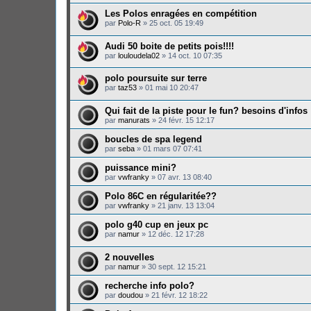
Les Polos enragées en compétition
par
Polo-R
»
25 oct. 05 19:49
Audi 50 boite de petits pois!!!!
par
louloudela02
»
14 oct. 10 07:35
polo poursuite sur terre
par
taz53
»
01 mai 10 20:47
Qui fait de la piste pour le fun? besoins d'infos
par
manurats
»
24 févr. 15 12:17
boucles de spa legend
par
seba
»
01 mars 07 07:41
puissance mini?
par
vwfranky
»
07 avr. 13 08:40
Polo 86C en régularitée??
par
vwfranky
»
21 janv. 13 13:04
polo g40 cup en jeux pc
par
namur
»
12 déc. 12 17:28
2 nouvelles
par
namur
»
30 sept. 12 15:21
recherche info polo?
par
doudou
»
21 févr. 12 18:22