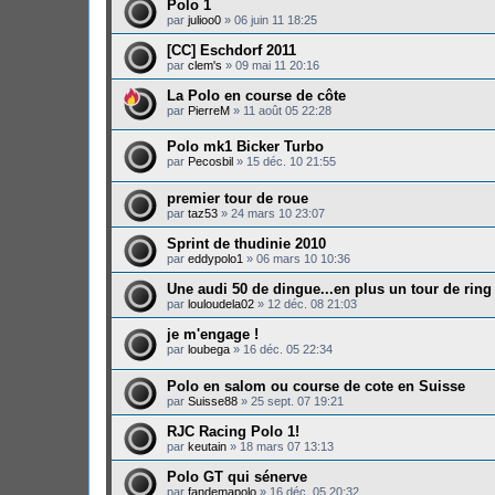
Polo 1
par
julioo0
»
06 juin 11 18:25
[CC] Eschdorf 2011
par
clem's
»
09 mai 11 20:16
La Polo en course de côte
par
PierreM
»
11 août 05 22:28
Polo mk1 Bicker Turbo
par
Pecosbil
»
15 déc. 10 21:55
premier tour de roue
par
taz53
»
24 mars 10 23:07
Sprint de thudinie 2010
par
eddypolo1
»
06 mars 10 10:36
Une audi 50 de dingue...en plus un tour de ring
par
louloudela02
»
12 déc. 08 21:03
je m'engage !
par
loubega
»
16 déc. 05 22:34
Polo en salom ou course de cote en Suisse
par
Suisse88
»
25 sept. 07 19:21
RJC Racing Polo 1!
par
keutain
»
18 mars 07 13:13
Polo GT qui sénerve
par
fandemapolo
»
16 déc. 05 20:32