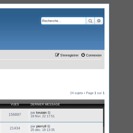
Rechercher
Recherche avanc
S’enregistrer
Connexion
24 sujets • Page
1
sur
1
VUES
DERNIER MESSAGE
par
keutain
156897
18 févr. 22 17:51
par
pierru9
21434
25 déc. 18 13:35