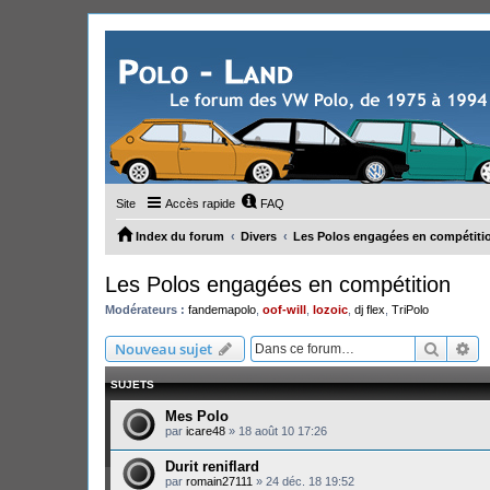
Site
Accès rapide
FAQ
Index du forum
Divers
Les Polos engagées en compétiti
Les Polos engagées en compétition
Modérateurs :
fandemapolo
,
oof-will
,
lozoic
,
dj flex
,
TriPolo
Recher
Re
Nouveau sujet
SUJETS
Mes Polo
par
icare48
»
18 août 10 17:26
Durit reniflard
par
romain27111
»
24 déc. 18 19:52