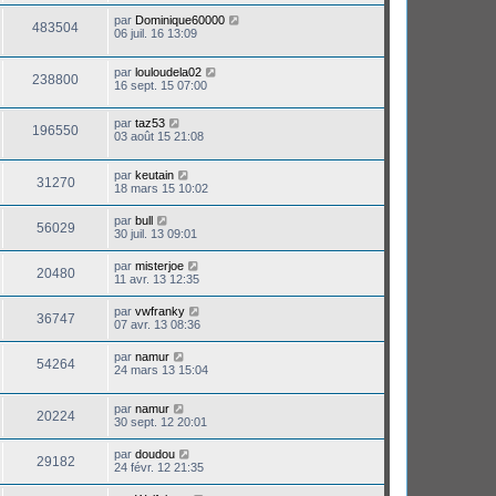
par
Dominique60000
483504
06 juil. 16 13:09
par
louloudela02
238800
16 sept. 15 07:00
par
taz53
196550
03 août 15 21:08
par
keutain
31270
18 mars 15 10:02
par
bull
56029
30 juil. 13 09:01
par
misterjoe
20480
11 avr. 13 12:35
par
vwfranky
36747
07 avr. 13 08:36
par
namur
54264
24 mars 13 15:04
par
namur
20224
30 sept. 12 20:01
par
doudou
29182
24 févr. 12 21:35