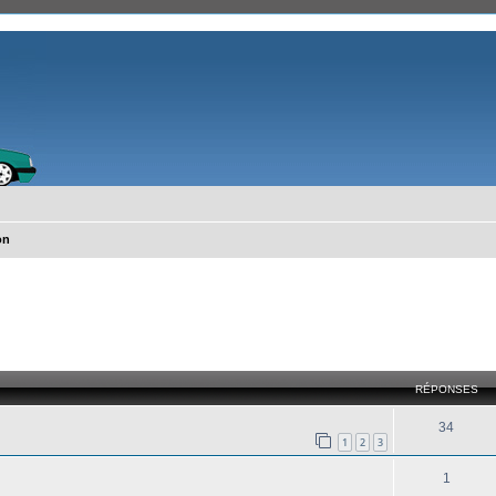
on
cher
cherche avancée
RÉPONSES
34
1
2
3
1