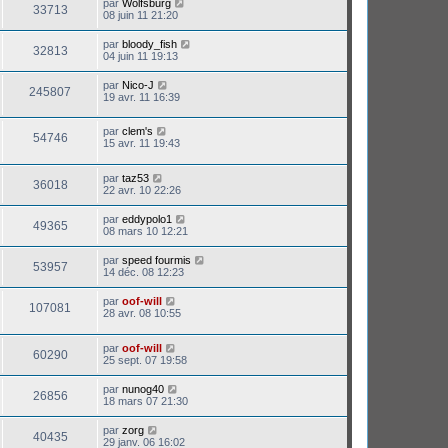
par
Wolfsburg
33713
08 juin 11 21:20
par
bloody_fish
32813
04 juin 11 19:13
par
Nico-J
245807
19 avr. 11 16:39
par
clem's
54746
15 avr. 11 19:43
par
taz53
36018
22 avr. 10 22:26
par
eddypolo1
49365
08 mars 10 12:21
par
speed fourmis
53957
14 déc. 08 12:23
par
oof-will
107081
28 avr. 08 10:55
par
oof-will
60290
25 sept. 07 19:58
par
nunog40
26856
18 mars 07 21:30
par
zorg
40435
29 janv. 06 16:02