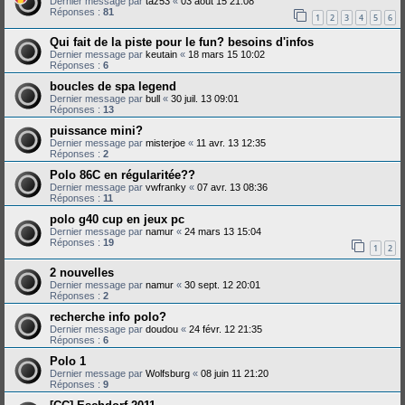
Dernier message par
taz53
«
03 août 15 21:08
Réponses :
81
1
2
3
4
5
6
Qui fait de la piste pour le fun? besoins d'infos
Dernier message par
keutain
«
18 mars 15 10:02
Réponses :
6
boucles de spa legend
Dernier message par
bull
«
30 juil. 13 09:01
Réponses :
13
puissance mini?
Dernier message par
misterjoe
«
11 avr. 13 12:35
Réponses :
2
Polo 86C en régularitée??
Dernier message par
vwfranky
«
07 avr. 13 08:36
Réponses :
11
polo g40 cup en jeux pc
Dernier message par
namur
«
24 mars 13 15:04
Réponses :
19
1
2
2 nouvelles
Dernier message par
namur
«
30 sept. 12 20:01
Réponses :
2
recherche info polo?
Dernier message par
doudou
«
24 févr. 12 21:35
Réponses :
6
Polo 1
Dernier message par
Wolfsburg
«
08 juin 11 21:20
Réponses :
9