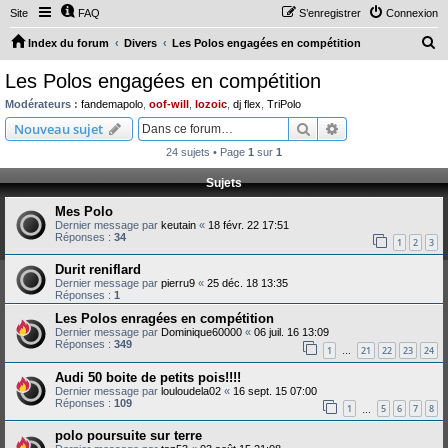
Site
FAQ
S’enregistrer
Connexion
R
Index du forum
Divers
Les Polos engagées en compétition
e
Les Polos engagées en compétition
c
Modérateurs :
fandemapolo
,
oof-will
,
lozoic
,
dj flex
,
TriPolo
h
Rechercher
Recherche avanc
Nouveau sujet
e
24 sujets • Page
1
sur
1
r
Sujets
c
Mes Polo
h
Dernier message par
keutain
«
18 févr. 22 17:51
e
Réponses :
34
1
2
3
r
Durit reniflard
Dernier message par
pierru9
«
25 déc. 18 13:35
Réponses :
1
Les Polos enragées en compétition
Dernier message par
Dominique60000
«
06 juil. 16 13:09
Réponses :
349
1
21
22
23
24
…
Audi 50 boite de petits pois!!!!
Dernier message par
louloudela02
«
16 sept. 15 07:00
Réponses :
109
1
5
6
7
8
…
polo poursuite sur terre