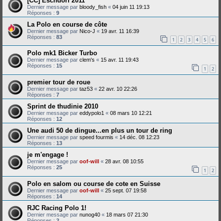
[CC] Eschdorf 2011
Dernier message par
bloody_fish
«
04 juin 11 19:13
Réponses :
9
La Polo en course de côte
Dernier message par
Nico-J
«
19 avr. 11 16:39
Réponses :
83
1
2
3
4
5
6
Polo mk1 Bicker Turbo
Dernier message par
clem's
«
15 avr. 11 19:43
Réponses :
15
1
2
premier tour de roue
Dernier message par
taz53
«
22 avr. 10 22:26
Réponses :
7
Sprint de thudinie 2010
Dernier message par
eddypolo1
«
08 mars 10 12:21
Réponses :
12
Une audi 50 de dingue...en plus un tour de ring
Dernier message par
speed fourmis
«
14 déc. 08 12:23
Réponses :
13
je m'engage !
Dernier message par
oof-will
«
28 avr. 08 10:55
Réponses :
25
1
2
Polo en salom ou course de cote en Suisse
Dernier message par
oof-will
«
25 sept. 07 19:58
Réponses :
14
RJC Racing Polo 1!
Dernier message par
nunog40
«
18 mars 07 21:30
Réponses :
2