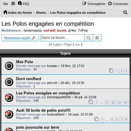
Site
FAQ
S’enregistrer
Connexion
R
Index du forum
Divers
Les Polos engagées en compétition
e
Les Polos engagées en compétition
c
Modérateurs :
fandemapolo
,
oof-will
,
lozoic
,
dj flex
,
TriPolo
h
Rechercher
Recherche avanc
Nouveau sujet
e
24 sujets • Page
1
sur
1
r
Sujets
c
Mes Polo
h
Dernier message par
keutain
«
18 févr. 22 17:51
e
Réponses :
34
1
2
3
r
Durit reniflard
Dernier message par
pierru9
«
25 déc. 18 13:35
Réponses :
1
Les Polos enragées en compétition
Dernier message par
Dominique60000
«
06 juil. 16 13:09
Réponses :
349
1
21
22
23
24
…
Audi 50 boite de petits pois!!!!
Dernier message par
louloudela02
«
16 sept. 15 07:00
Réponses :
109
1
5
6
7
8
…
polo poursuite sur terre