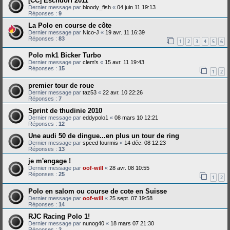
[CC] Eschdorf 2011
Dernier message par
bloody_fish
«
04 juin 11 19:13
Réponses :
9
La Polo en course de côte
Dernier message par
Nico-J
«
19 avr. 11 16:39
Réponses :
83
1
2
3
4
5
6
Polo mk1 Bicker Turbo
Dernier message par
clem's
«
15 avr. 11 19:43
Réponses :
15
1
2
premier tour de roue
Dernier message par
taz53
«
22 avr. 10 22:26
Réponses :
7
Sprint de thudinie 2010
Dernier message par
eddypolo1
«
08 mars 10 12:21
Réponses :
12
Une audi 50 de dingue...en plus un tour de ring
Dernier message par
speed fourmis
«
14 déc. 08 12:23
Réponses :
13
je m'engage !
Dernier message par
oof-will
«
28 avr. 08 10:55
Réponses :
25
1
2
Polo en salom ou course de cote en Suisse
Dernier message par
oof-will
«
25 sept. 07 19:58
Réponses :
14
RJC Racing Polo 1!
Dernier message par
nunog40
«
18 mars 07 21:30
Réponses :
2