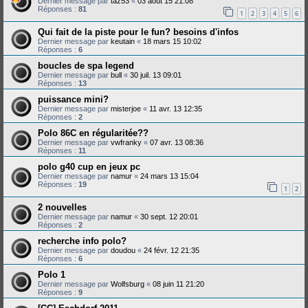
Dernier message par
taz53
«
03 août 15 21:08
Réponses :
81
1
2
3
4
5
6
Qui fait de la piste pour le fun? besoins d'infos
Dernier message par
keutain
«
18 mars 15 10:02
Réponses :
6
boucles de spa legend
Dernier message par
bull
«
30 juil. 13 09:01
Réponses :
13
puissance mini?
Dernier message par
misterjoe
«
11 avr. 13 12:35
Réponses :
2
Polo 86C en régularitée??
Dernier message par
vwfranky
«
07 avr. 13 08:36
Réponses :
11
polo g40 cup en jeux pc
Dernier message par
namur
«
24 mars 13 15:04
Réponses :
19
1
2
2 nouvelles
Dernier message par
namur
«
30 sept. 12 20:01
Réponses :
2
recherche info polo?
Dernier message par
doudou
«
24 févr. 12 21:35
Réponses :
6
Polo 1
Dernier message par
Wolfsburg
«
08 juin 11 21:20
Réponses :
9