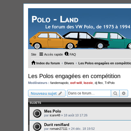
Site
Accès rapide
FAQ
Index du forum
Divers
Les Polos engagées en compétiti
Les Polos engagées en compétition
Modérateurs :
fandemapolo
,
oof-will
,
lozoic
,
dj flex
,
TriPolo
Recher
Re
Nouveau sujet
SUJETS
Mes Polo
par
icare48
»
18 août 10 17:26
Durit reniflard
par
romain27111
»
24 déc. 18 19:52