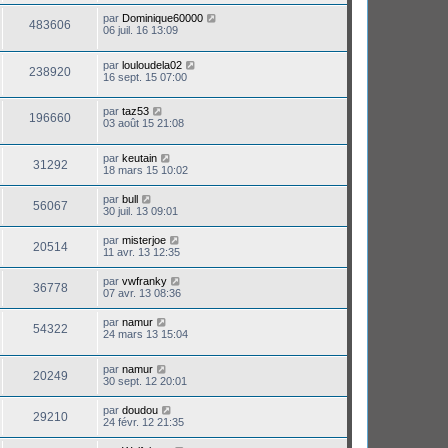
par
Dominique60000
483606
06 juil. 16 13:09
par
louloudela02
238920
16 sept. 15 07:00
par
taz53
196660
03 août 15 21:08
par
keutain
31292
18 mars 15 10:02
par
bull
56067
30 juil. 13 09:01
par
misterjoe
20514
11 avr. 13 12:35
par
vwfranky
36778
07 avr. 13 08:36
par
namur
54322
24 mars 13 15:04
par
namur
20249
30 sept. 12 20:01
par
doudou
29210
24 févr. 12 21:35