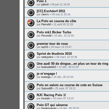
Polo 1
par
julioo0
»
06 juin 11 18:25
[CC] Eschdorf 2011
par
clem's
»
09 mai 11 20:16
La Polo en course de côte
par
PierreM
»
11 août 05 22:28
Polo mk1 Bicker Turbo
par
Pecosbil
»
15 déc. 10 21:55
premier tour de roue
par
taz53
»
24 mars 10 23:07
Sprint de thudinie 2010
par
eddypolo1
»
06 mars 10 10:36
Une audi 50 de dingue...en plus un tour de ring
par
louloudela02
»
12 déc. 08 21:03
je m'engage !
par
loubega
»
16 déc. 05 22:34
Polo en salom ou course de cote en Suisse
par
Suisse88
»
25 sept. 07 19:21
RJC Racing Polo 1!
par
keutain
»
18 mars 07 13:13
Polo GT qui sénerve
par
fandemapolo
»
16 déc. 05 20:32