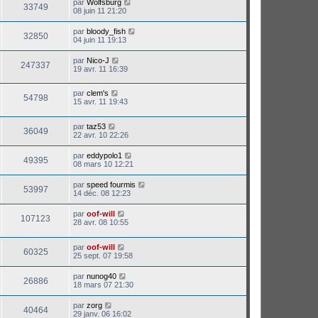
par
Wolfsburg
33749
08 juin 11 21:20
par
bloody_fish
32850
04 juin 11 19:13
par
Nico-J
247337
19 avr. 11 16:39
par
clem's
54798
15 avr. 11 19:43
par
taz53
36049
22 avr. 10 22:26
par
eddypolo1
49395
08 mars 10 12:21
par
speed fourmis
53997
14 déc. 08 12:23
par
oof-will
107123
28 avr. 08 10:55
par
oof-will
60325
25 sept. 07 19:58
par
nunog40
26886
18 mars 07 21:30
par
zorg
40464
29 janv. 06 16:02