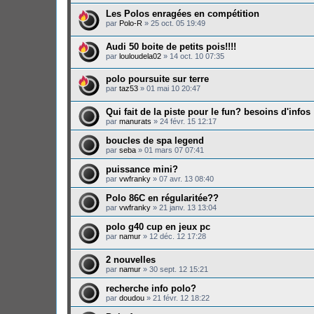
Les Polos enragées en compétition
par
Polo-R
»
25 oct. 05 19:49
Audi 50 boite de petits pois!!!!
par
louloudela02
»
14 oct. 10 07:35
polo poursuite sur terre
par
taz53
»
01 mai 10 20:47
Qui fait de la piste pour le fun? besoins d'infos
par
manurats
»
24 févr. 15 12:17
boucles de spa legend
par
seba
»
01 mars 07 07:41
puissance mini?
par
vwfranky
»
07 avr. 13 08:40
Polo 86C en régularitée??
par
vwfranky
»
21 janv. 13 13:04
polo g40 cup en jeux pc
par
namur
»
12 déc. 12 17:28
2 nouvelles
par
namur
»
30 sept. 12 15:21
recherche info polo?
par
doudou
»
21 févr. 12 18:22