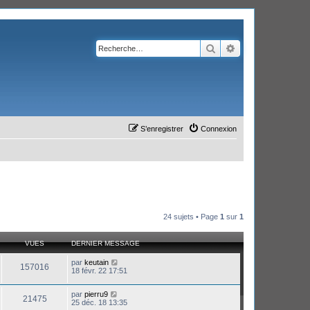
Rechercher
Recherche avanc
S’enregistrer
Connexion
24 sujets • Page
1
sur
1
VUES
DERNIER MESSAGE
par
keutain
157016
18 févr. 22 17:51
par
pierru9
21475
25 déc. 18 13:35