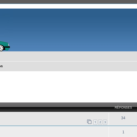
on
cher
cherche avancée
RÉPONSES
34
1
2
3
1