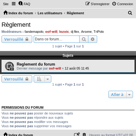
Site
FAQ
S’enregistrer
Connexion
R
Index du forum
Les utilisateurs
Règlement
e
Règlement
c
Modérateurs :
fandemapolo
,
oof-will
,
lozoic
,
dj flex
,
Arsene
,
TriPolo
h
Rechercher
Recherche avancée
Verrouillé
e
1 sujet • Page
1
sur
1
r
Sujets
c
Reglement du forum
h
Dernier message par
oof-will
«
12 août 05 11:45
e
Verrouillé
r
1 sujet • Page
1
sur
1
Aller à
PERMISSIONS DU FORUM
Vous
ne pouvez pas
poster de nouveaux sujets
Vous
ne pouvez pas
répondre aux sujets
Vous
ne pouvez pas
modifier vos messages
Vous
ne pouvez pas
supprimer vos messages
Index du forum
Heures au format
UTC+01:00