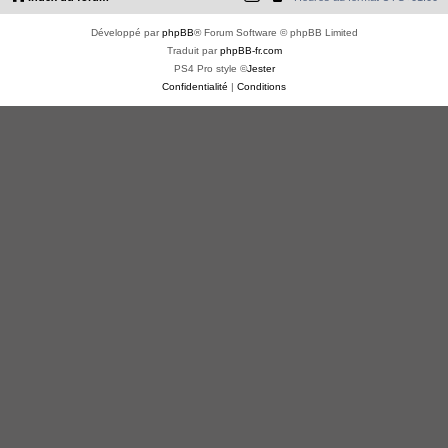
Développé par
phpBB
® Forum Software © phpBB Limited
Traduit par
phpBB-fr.com
PS4 Pro style ©
Jester
Confidentialité
|
Conditions