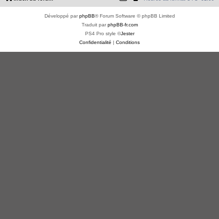
Développé par
phpBB
® Forum Software © phpBB Limited
Traduit par
phpBB-fr.com
PS4 Pro style ©
Jester
Confidentialité
|
Conditions