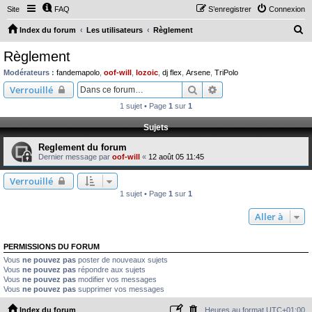
Site
FAQ
S’enregistrer
Connexion
R
Index du forum
Les utilisateurs
Règlement
e
Règlement
c
Modérateurs :
fandemapolo
,
oof-will
,
lozoic
,
dj flex
,
Arsene
,
TriPolo
h
Rechercher
Recherche avancée
Verrouillé
e
1 sujet • Page
1
sur
1
r
Sujets
c
Reglement du forum
h
Dernier message par
oof-will
«
12 août 05 11:45
e
Verrouillé
r
1 sujet • Page
1
sur
1
Aller à
PERMISSIONS DU FORUM
Vous
ne pouvez pas
poster de nouveaux sujets
Vous
ne pouvez pas
répondre aux sujets
Vous
ne pouvez pas
modifier vos messages
Vous
ne pouvez pas
supprimer vos messages
Index du forum
Heures au format
UTC+01:00