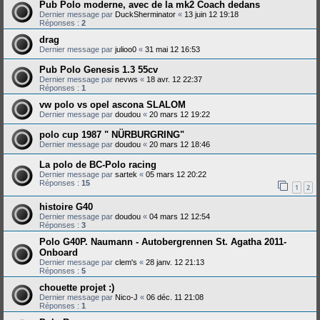
Pub Polo moderne, avec de la mk2 Coach dedans
Dernier message par
DuckSherminator
«
13 juin 12 19:18
Réponses :
2
drag
Dernier message par
julioo0
«
31 mai 12 16:53
Pub Polo Genesis 1.3 55cv
Dernier message par
nevws
«
18 avr. 12 22:37
Réponses :
1
vw polo vs opel ascona SLALOM
Dernier message par
doudou
«
20 mars 12 19:22
polo cup 1987 " NÜRBURGRING"
Dernier message par
doudou
«
20 mars 12 18:46
La polo de BC-Polo racing
Dernier message par
sartek
«
05 mars 12 20:22
Réponses :
15
1
2
histoire G40
Dernier message par
doudou
«
04 mars 12 12:54
Réponses :
3
Polo G40P. Naumann - Autobergrennen St. Agatha 2011-
Onboard
Dernier message par
clem's
«
28 janv. 12 21:13
Réponses :
5
chouette projet :)
Dernier message par
Nico-J
«
06 déc. 11 21:08
Réponses :
1