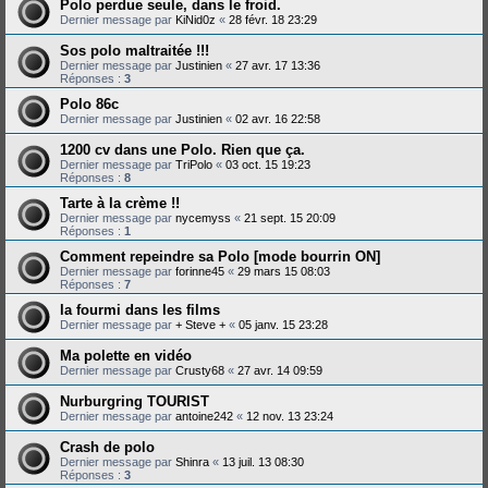
Polo perdue seule, dans le froid.
Dernier message par
KiNid0z
«
28 févr. 18 23:29
Sos polo maltraitée !!!
Dernier message par
Justinien
«
27 avr. 17 13:36
Réponses :
3
Polo 86c
Dernier message par
Justinien
«
02 avr. 16 22:58
1200 cv dans une Polo. Rien que ça.
Dernier message par
TriPolo
«
03 oct. 15 19:23
Réponses :
8
Tarte à la crème !!
Dernier message par
nycemyss
«
21 sept. 15 20:09
Réponses :
1
Comment repeindre sa Polo [mode bourrin ON]
Dernier message par
forinne45
«
29 mars 15 08:03
Réponses :
7
la fourmi dans les films
Dernier message par
+ Steve +
«
05 janv. 15 23:28
Ma polette en vidéo
Dernier message par
Crusty68
«
27 avr. 14 09:59
Nurburgring TOURIST
Dernier message par
antoine242
«
12 nov. 13 23:24
Crash de polo
Dernier message par
Shinra
«
13 juil. 13 08:30
Réponses :
3