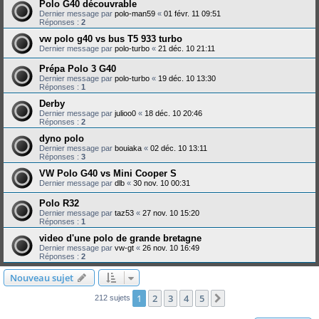
Polo G40 découvrable
Dernier message par
polo-man59
«
01 févr. 11 09:51
Réponses :
2
vw polo g40 vs bus T5 933 turbo
Dernier message par
polo-turbo
«
21 déc. 10 21:11
Prépa Polo 3 G40
Dernier message par
polo-turbo
«
19 déc. 10 13:30
Réponses :
1
Derby
Dernier message par
julioo0
«
18 déc. 10 20:46
Réponses :
2
dyno polo
Dernier message par
bouiaka
«
02 déc. 10 13:11
Réponses :
3
VW Polo G40 vs Mini Cooper S
Dernier message par
dlb
«
30 nov. 10 00:31
Polo R32
Dernier message par
taz53
«
27 nov. 10 15:20
Réponses :
1
video d'une polo de grande bretagne
Dernier message par
vw-gt
«
26 nov. 10 16:49
Réponses :
2
Nouveau sujet
1
2
3
4
5
Suivante
212 sujets