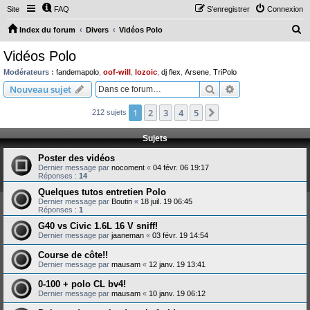
Site
FAQ
S’enregistrer
Connexion
R
Index du forum
Divers
Vidéos Polo
e
Vidéos Polo
c
Modérateurs :
fandemapolo
,
oof-will
,
lozoic
,
dj flex
,
Arsene
,
TriPolo
h
Rechercher
Recherche avanc
Nouveau sujet
e
1
2
3
4
5
Suivante
212 sujets
r
c
Sujets
h
Poster des vidéos
e
Dernier message par
nocoment
«
04 févr. 06 19:17
Réponses :
14
r
Quelques tutos entretien Polo
Dernier message par
Boutin
«
18 juil. 19 06:45
Réponses :
1
G40 vs Civic 1.6L 16 V sniff!
Dernier message par
jaaneman
«
03 févr. 19 14:54
Course de côte!!
Dernier message par
mausam
«
12 janv. 19 13:41
0-100 + polo CL bv4!
Dernier message par
mausam
«
10 janv. 19 06:12