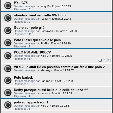
PY - G75
Dernier message par
toogolf
«
21 juin 13 15:15
Réponses :
6
irlandais vend sa vieille VW Polo
Dernier message par
namur
«
30 mai 13 20:43
Réponses :
2
Gopro sur polo g40
Dernier message par
Pornawak
«
06 janv. 13 20:23
Réponses :
11
Polo Diesel qui envoie le pain
Dernier message par
Flo49
«
22 nov. 12 18:10
Réponses :
1
POLO R30 AME 1000CV
Dernier message par
Nico-J
«
19 nov. 12 23:25
Réponses :
17
1
2
V8 4.2L d'audi R8 en position centrale arrière d'une polo 2
Dernier message par
alexerty
«
18 nov. 12 15:07
Polo barbek
Dernier message par
Saturne
«
14 oct. 12 17:08
Réponses :
3
Derby presque aussi belle que celle de Lozo ^^
Dernier message par
namur
«
24 août 12 21:03
Réponses :
2
polo scheppach evo 1
Dernier message par
Nico-J
«
10 juil. 12 22:37
Réponses :
3