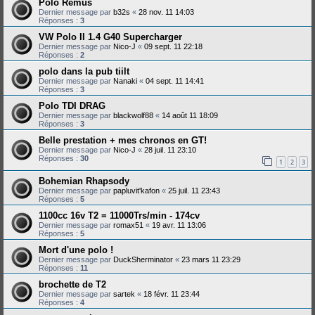
Polo Remus
Dernier message par
b32s
«
28 nov. 11 14:03
Réponses :
3
VW Polo II 1.4 G40 Supercharger
Dernier message par
Nico-J
«
09 sept. 11 22:18
Réponses :
2
polo dans la pub tiilt
Dernier message par
Nanaki
«
04 sept. 11 14:41
Réponses :
3
Polo TDI DRAG
Dernier message par
blackwolf88
«
14 août 11 18:09
Réponses :
3
Belle prestation + mes chronos en GT!
Dernier message par
Nico-J
«
28 juil. 11 23:10
Réponses :
30
1
2
3
Bohemian Rhapsody
Dernier message par
papluvit'kafon
«
25 juil. 11 23:43
Réponses :
5
1100cc 16v T2 = 11000Trs/min - 174cv
Dernier message par
romax51
«
19 avr. 11 13:06
Réponses :
5
Mort d'une polo !
Dernier message par
DuckSherminator
«
23 mars 11 23:29
Réponses :
11
brochette de T2
Dernier message par
sartek
«
18 févr. 11 23:44
Réponses :
4