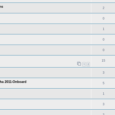
ns
2
0
1
0
0
15
1
2
3
tha 2011-Onboard
5
1
3
2