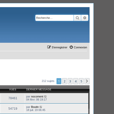
Rechercher
Recherche avanc
S’enregistrer
Connexion
1
2
3
4
5
Suivante
212 sujets
VUES
DERNIER MESSAGE
par
nocoment
78461
04 févr. 06 19:17
par
Boutin
54719
18 juil. 19 06:45