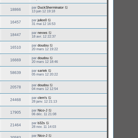
par
DuckSherminator
18866
13 juin 12 19:18
par
julioo0
16457
31 mai 12 16:53
par
nevws
18447
18 avr. 12 22:37
par
doudou
16510
20 mars 12 19:22
par
doudou
16669
20 mars 12 18:46
par
sartek
58639
05 mars 12 20:22
par
doudou
20578
04 mars 12 12:54
par
clem's
24468
28 janv. 12 21:13
par
Nico-J
17905
06 déc. 11 21:08
par
b32s
21464
28 nov. 11 14:03
par
Nico-J
20583