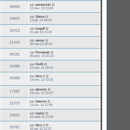
par
antoine242
39300
12 nov. 13 23:24
par
Shinra
24925
13 juil. 13 08:30
par
toogolf
33413
21 juin 13 15:15
par
namur
21410
30 mai 13 20:43
par
Pornawak
36191
06 janv. 13 20:23
par
Flo49
19388
22 nov. 12 18:10
par
Nico-J
50389
19 nov. 12 23:25
par
alexerty
17585
18 nov. 12 15:07
par
Saturne
21575
14 oct. 12 17:08
par
namur
20822
24 août 12 21:03
par
Nico-J
20762
10 juil. 12 22:37