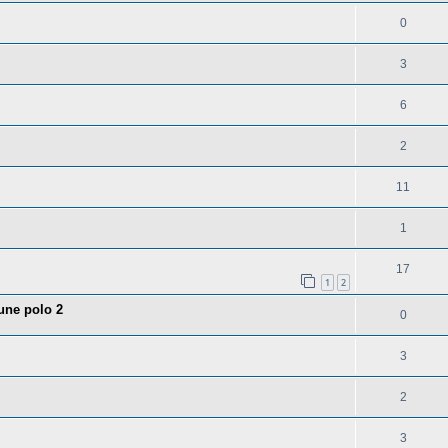
0
3
6
2
11
1
17
1
2
'une polo 2
0
3
2
3