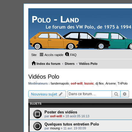
Site
Accès rapide
FAQ
Index du forum
Divers
Vidéos Polo
Vidéos Polo
Modérateurs :
fandemapolo
,
oof-will
,
lozoic
,
dj flex
,
Arsene
,
TriPolo
Recher
Re
Nouveau sujet
SUJETS
Poster des vidéos
par
oof-will
»
18 août 05 16:13
Quelques tutos entretien Polo
par
moung
»
11 avr. 19 00:09