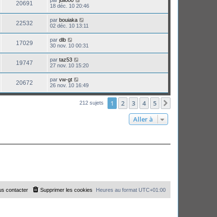
par
julioo0
20691
18 déc. 10 20:46
par
bouiaka
22532
02 déc. 10 13:11
par
dlb
17029
30 nov. 10 00:31
par
taz53
19747
27 nov. 10 15:20
par
vw-gt
20672
26 nov. 10 16:49
1
2
3
4
5
Suivante
212 sujets
Aller à
s contacter
Supprimer les cookies
Heures au format
UTC+01:00