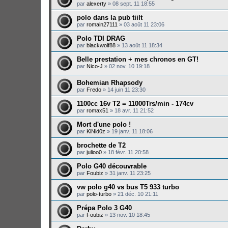
par
alexerty
»
08 sept. 11 18:55
polo dans la pub tiilt
par
romain27111
»
03 août 11 23:06
Polo TDI DRAG
par
blackwolf88
»
13 août 11 18:34
Belle prestation + mes chronos en GT!
par
Nico-J
»
02 nov. 10 19:18
Bohemian Rhapsody
par
Fredo
»
14 juin 11 23:30
1100cc 16v T2 = 11000Trs/min - 174cv
par
romax51
»
18 avr. 11 21:52
Mort d'une polo !
par
KiNid0z
»
19 janv. 11 18:06
brochette de T2
par
julioo0
»
18 févr. 11 20:58
Polo G40 découvrable
par
Foubiz
»
31 janv. 11 23:25
vw polo g40 vs bus T5 933 turbo
par
polo-turbo
»
21 déc. 10 21:11
Prépa Polo 3 G40
par
Foubiz
»
13 nov. 10 18:45