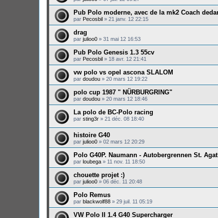
Pub Polo moderne, avec de la mk2 Coach deda
par
Pecosbil
»
21 janv. 12 22:15
drag
par
julioo0
»
31 mai 12 16:53
Pub Polo Genesis 1.3 55cv
par
Pecosbil
»
18 avr. 12 21:41
vw polo vs opel ascona SLALOM
par
doudou
»
20 mars 12 19:22
polo cup 1987 " NÜRBURGRING"
par
doudou
»
20 mars 12 18:46
La polo de BC-Polo racing
par
sting3r
»
21 déc. 08 18:40
histoire G40
par
julioo0
»
02 mars 12 20:29
Polo G40P. Naumann - Autobergrennen St. Aga
par
loubega
»
11 nov. 11 18:50
chouette projet :)
par
julioo0
»
06 déc. 11 20:48
Polo Remus
par
blackwolf88
»
29 juil. 11 05:19
VW Polo II 1.4 G40 Supercharger