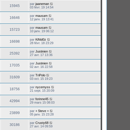
par
jaaneman
15945
03 févr. 19 14:54
par
mausam
16646
12 janv. 19 13:41
par
mausam
15723
10 janv. 19 06:12
par
KiNid0z
16698
28 févr. 18 23:29
par
Justinien
25392
27 avr. 17 13:36
par
Justinien
17035
02 avr. 16 22:58
par
TriPolo
31609
03 oct. 15 19:23
par
nycemyss
18756
21 sept. 15 20:09
par
forinne45
42994
29 mars 15 08:03
par
+ Steve +
23899
05 janv. 15 23:28
par
Crusty68
30186
27 avr. 14 09:59