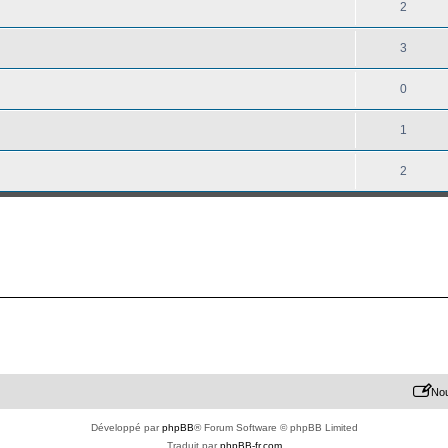
2
3
0
1
2
Nou
Développé par
phpBB
® Forum Software © phpBB Limited
Traduit par
phpBB-fr.com