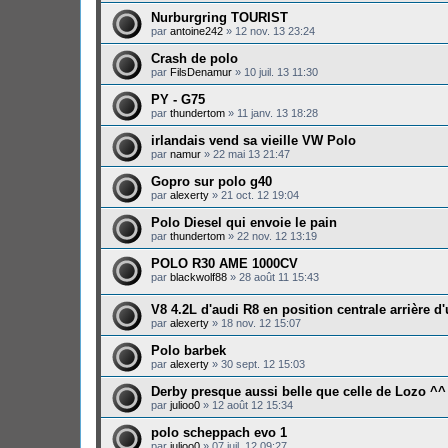
Nurburgring TOURIST
par
antoine242
»
12 nov. 13 23:24
Crash de polo
par
FilsDenamur
»
10 juil. 13 11:30
PY - G75
par
thundertom
»
11 janv. 13 18:28
irlandais vend sa vieille VW Polo
par
namur
»
22 mai 13 21:47
Gopro sur polo g40
par
alexerty
»
21 oct. 12 19:04
Polo Diesel qui envoie le pain
par
thundertom
»
22 nov. 12 13:19
POLO R30 AME 1000CV
par
blackwolf88
»
28 août 11 15:43
V8 4.2L d'audi R8 en position centrale arrière d
par
alexerty
»
18 nov. 12 15:07
Polo barbek
par
alexerty
»
30 sept. 12 15:03
Derby presque aussi belle que celle de Lozo ^^
par
julioo0
»
12 août 12 15:34
polo scheppach evo 1
par
julioo0
»
07 juil. 12 09:27