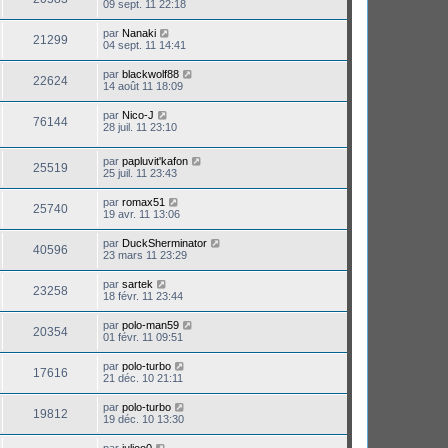
09 sept. 11 22:18
par
Nanaki
21299
04 sept. 11 14:41
par
blackwolf88
22624
14 août 11 18:09
par
Nico-J
76144
28 juil. 11 23:10
par
papluvit'kafon
25519
25 juil. 11 23:43
par
romax51
25740
19 avr. 11 13:06
par
DuckSherminator
40596
23 mars 11 23:29
par
sartek
23258
18 févr. 11 23:44
par
polo-man59
20354
01 févr. 11 09:51
par
polo-turbo
17616
21 déc. 10 21:11
par
polo-turbo
19812
19 déc. 10 13:30