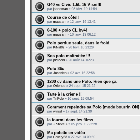
G40 vs Civic 1.6L 16 V sniff!
par
jaaneman
»
03 févr. 19 14:54
Course de côte!!
par
mausam
»
12 janv. 19 13:41
0-100 + polo CL bv4!
par
mausam
»
10 janv. 19 06:12
Polo perdue seule, dans le froid.
par
KiNid0z
»
28 févr. 18 23:29
Sos polo maltraitée !!!
par
piatecki
»
20 août 14 16:23
Polo 86c
par
Justinien
»
02 avr. 16 22:58
1200 cv dans une Polo. Rien que ça.
par
Orience
»
24 sept. 15 21:22
Tarte à la crème !!
par
TriPolo
»
10 sept. 15 09:54
Comment repeindre sa Polo [mode bourrin ON]
par
winsd
»
17 sept. 14 21:39
la fourmi dans les films
par
+ Steve +
»
05 janv. 15 23:28
Ma polette en vidéo
par
Crusty68
»
27 avr. 14 09:59