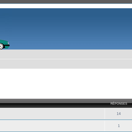
cher
cherche avancée
RÉPONSES
14
1