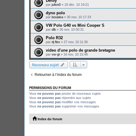
Derby
par
julioo0
»
18 déc. 10 19:21
dyno polo
par
bouiaka
»
30 nov. 10 17:33
VW Polo G40 vs Mini Cooper S
par
dlb
»
30 nov. 10 00:31
Polo R32
par
dj flex
»
27 nov. 10 11:36
video d'une polo de grande bretagne
par
vw-gt
»
16 nov. 10 15:48
Nouveau sujet
Retourner à l’index du forum
PERMISSIONS DU FORUM
Vous
ne pouvez pas
poster de nouveaux sujets
Vous
ne pouvez pas
répondre aux sujets
Vous
ne pouvez pas
modifier vos messages
Vous
ne pouvez pas
supprimer vos messages
Index du forum