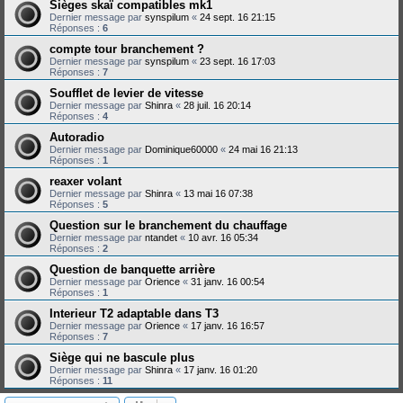
Sièges skaï compatibles mk1
Dernier message par
synspilum
«
24 sept. 16 21:15
Réponses :
6
compte tour branchement ?
Dernier message par
synspilum
«
23 sept. 16 17:03
Réponses :
7
Soufflet de levier de vitesse
Dernier message par
Shinra
«
28 juil. 16 20:14
Réponses :
4
Autoradio
Dernier message par
Dominique60000
«
24 mai 16 21:13
Réponses :
1
reaxer volant
Dernier message par
Shinra
«
13 mai 16 07:38
Réponses :
5
Question sur le branchement du chauffage
Dernier message par
ntandet
«
10 avr. 16 05:34
Réponses :
2
Question de banquette arrière
Dernier message par
Orience
«
31 janv. 16 00:54
Réponses :
1
Interieur T2 adaptable dans T3
Dernier message par
Orience
«
17 janv. 16 16:57
Réponses :
7
Siège qui ne bascule plus
Dernier message par
Shinra
«
17 janv. 16 01:20
Réponses :
11