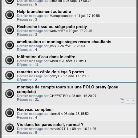
Dernier message par
simonlct
«
08 sept. 17 08:14
Réponses :
5
Help branchement autoradio
Dernier message par
Manupolocoupe
«
11 juil. 17 10:58
Réponses :
3
Recherche tissu ou siège polo pretty
Dernier message par
webveb57
«
19 juin 17 22:45
Réponses :
3
amelioration et montage sieges recaro chauffants
Dernier message par
jim x
«
24 févr. 17 23:03
Réponses :
4
Infiltration d'eau dans le coffre
Dernier message par
wilfrid
«
20 févr. 17 18:11
Réponses :
11
remettre un câble de siège 3 portes
Dernier message par
gab'ys
«
17 janv. 17 12:13
Réponses :
2
montage de compte tours sur une POLO pretty (pose
complete)
Dernier message par
CHEESTER
«
28 déc. 16 20:27
Réponses :
21
1
2
Nouveau compteur
Dernier message par
pierru9
«
06 déc. 16 15:52
Réponses :
4
Vis dans les pares-soleil, normal ?
Dernier message par
romain27111
«
09 oct. 16 14:26
Réponses :
8