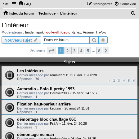
Site
FAQ
S’enregistrer
Connexion
R
Index du forum
Technique
L'intérieur
e
L'intérieur
c
Modérateurs :
fandemapolo
,
oof-will
,
lozoic
,
dj flex
,
Arsene
,
TriPolo
h
Rechercher
Recherche avanc
Nouveau sujet
e
Page
1
sur
8
1
2
3
4
5
8
Suivante
396 sujets
r
…
c
Sujets
h
Les Intérieurs
e
Dernier message par
romain27111
«
06 avr. 16 00:28
Réponses :
76
r
1
2
3
4
5
6
Autoradio - Polo II pretty 1993
Dernier message par
Derek62300
«
15 sept. 24 15:50
Réponses :
1
Fixation haut-parleur arrière
Dernier message par
keutain
«
26 août 24 11:01
Réponses :
1
démontage bloc chauffage 86C
Dernier message par
Frà.V
«
11 févr. 24 20:28
Réponses :
3
démontage neiman
Dernier message par
fredoppède
«
08 févr. 24 15:35