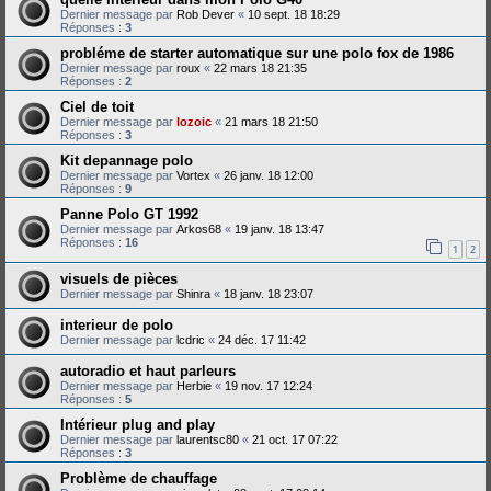
Dernier message par
Rob Dever
«
10 sept. 18 18:29
Réponses :
3
probléme de starter automatique sur une polo fox de 1986
Dernier message par
roux
«
22 mars 18 21:35
Réponses :
2
Ciel de toit
Dernier message par
lozoic
«
21 mars 18 21:50
Réponses :
3
Kit depannage polo
Dernier message par
Vortex
«
26 janv. 18 12:00
Réponses :
9
Panne Polo GT 1992
Dernier message par
Arkos68
«
19 janv. 18 13:47
Réponses :
16
1
2
visuels de pièces
Dernier message par
Shinra
«
18 janv. 18 23:07
interieur de polo
Dernier message par
lcdric
«
24 déc. 17 11:42
autoradio et haut parleurs
Dernier message par
Herbie
«
19 nov. 17 12:24
Réponses :
5
Intérieur plug and play
Dernier message par
laurentsc80
«
21 oct. 17 07:22
Réponses :
3
Problème de chauffage