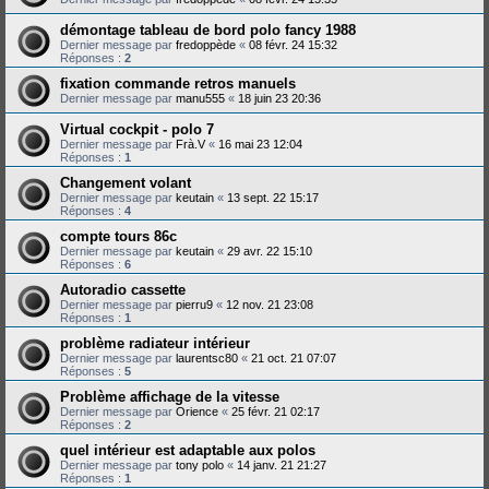
démontage tableau de bord polo fancy 1988
Dernier message par
fredoppède
«
08 févr. 24 15:32
Réponses :
2
fixation commande retros manuels
Dernier message par
manu555
«
18 juin 23 20:36
Virtual cockpit - polo 7
Dernier message par
Frà.V
«
16 mai 23 12:04
Réponses :
1
Changement volant
Dernier message par
keutain
«
13 sept. 22 15:17
Réponses :
4
compte tours 86c
Dernier message par
keutain
«
29 avr. 22 15:10
Réponses :
6
Autoradio cassette
Dernier message par
pierru9
«
12 nov. 21 23:08
Réponses :
1
problème radiateur intérieur
Dernier message par
laurentsc80
«
21 oct. 21 07:07
Réponses :
5
Problème affichage de la vitesse
Dernier message par
Orience
«
25 févr. 21 02:17
Réponses :
2
quel intérieur est adaptable aux polos
Dernier message par
tony polo
«
14 janv. 21 21:27
Réponses :
1