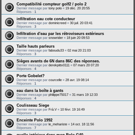
Compatibilité compteur golf2 / polo 2
Dernier message par
tony polo
«
19 déc. 20 20:55
Réponses :
1
infiltration eau cote conducteur
Dernier message par
dominicreed
«
30 juil. 20 03:41
Réponses :
3
Infiltration d'eau par les rétroviseurs extérieurs
Dernier message par
snowrider
«
18 juin 20 09:53
Taille hauts parleurs
Dernier message par
faboudu33
«
02 mai 20 21:03
Réponses :
3
Sièges avants de 6N dans 86C des réponses.
Dernier message par
derekpittx0111
«
07 mars 20 07:20
Réponses :
4
Porte Gobelet?
Dernier message par
courcelle
«
28 avr. 19 08:14
Réponses :
1
eau dans la boîte à gants
Dernier message par
philippe75017
«
31 mars 19 12:33
Réponses :
4
Coulisseau Siege
Dernier message par
Frà.V
«
10 févr. 19 16:49
Réponses :
3
Enceinte Polo 1992
Dernier message par
le_mehariste
«
14 oct. 18 11:56
Réponses :
7
quelle intérieur dans mon Polo G40