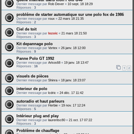
Dernier message par
Rob Dever
«
10 sept. 18 18:29
Réponses :
3
probléme de starter automatique sur une polo fox de 1986
Dernier message par
roux
«
22 mars 18 21:35
Réponses :
2
Ciel de toit
Dernier message par
lozoic
«
21 mars 18 21:50
Réponses :
3
Kit depannage polo
Dernier message par
Vortex
«
26 janv. 18 12:00
Réponses :
9
Panne Polo GT 1992
Dernier message par
Arkos68
«
19 janv. 18 13:47
Réponses :
16
1
2
visuels de pièces
Dernier message par
Shinra
«
18 janv. 18 23:07
interieur de polo
Dernier message par
lcdric
«
24 déc. 17 11:42
autoradio et haut parleurs
Dernier message par
Herbie
«
19 nov. 17 12:24
Réponses :
5
Intérieur plug and play
Dernier message par
laurentsc80
«
21 oct. 17 07:22
Réponses :
3
Problème de chauffage