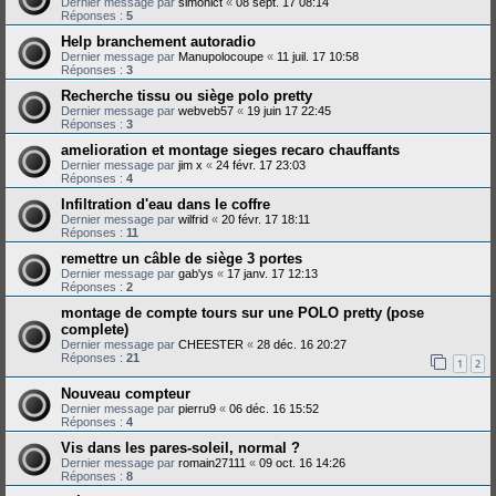
Dernier message par
simonlct
«
08 sept. 17 08:14
Réponses :
5
Help branchement autoradio
Dernier message par
Manupolocoupe
«
11 juil. 17 10:58
Réponses :
3
Recherche tissu ou siège polo pretty
Dernier message par
webveb57
«
19 juin 17 22:45
Réponses :
3
amelioration et montage sieges recaro chauffants
Dernier message par
jim x
«
24 févr. 17 23:03
Réponses :
4
Infiltration d'eau dans le coffre
Dernier message par
wilfrid
«
20 févr. 17 18:11
Réponses :
11
remettre un câble de siège 3 portes
Dernier message par
gab'ys
«
17 janv. 17 12:13
Réponses :
2
montage de compte tours sur une POLO pretty (pose
complete)
Dernier message par
CHEESTER
«
28 déc. 16 20:27
Réponses :
21
1
2
Nouveau compteur
Dernier message par
pierru9
«
06 déc. 16 15:52
Réponses :
4
Vis dans les pares-soleil, normal ?
Dernier message par
romain27111
«
09 oct. 16 14:26
Réponses :
8