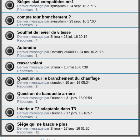
Sièges skaï compatibles mk1
Dernier message par
synspilum
«
24 sept. 16 21:15
Réponses :
6
compte tour branchement ?
Dernier message par
synspilum
«
23 sept. 16 17:03
Réponses :
7
Soufflet de levier de vitesse
Dernier message par
Shinra
«
28 juil. 16 20:14
Réponses :
4
Autoradio
Dernier message par
Dominique60000
«
24 mai 16 21:13
Réponses :
1
reaxer volant
Dernier message par
Shinra
«
13 mai 16 07:38
Réponses :
5
Question sur le branchement du chauffage
Dernier message par
ntandet
«
10 avr. 16 05:34
Réponses :
2
Question de banquette arrière
Dernier message par
Orience
«
31 janv. 16 00:54
Réponses :
1
Interieur T2 adaptable dans T3
Dernier message par
Orience
«
17 janv. 16 16:57
Réponses :
7
Siège qui ne bascule plus
Dernier message par
Shinra
«
17 janv. 16 01:20
Réponses :
11