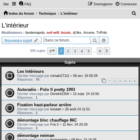
Site
FAQ
S’enregistrer
Connexion
R
Index du forum
Technique
L'intérieur
e
L'intérieur
c
Modérateurs :
fandemapolo
,
oof-will
,
lozoic
,
dj flex
,
Arsene
,
TriPolo
h
Rechercher
Recherche avanc
Nouveau sujet
e
Page
1
sur
8
1
2
3
4
5
8
Suivante
396 sujets
r
…
c
Sujets
h
Les Intérieurs
e
Dernier message par
romain27111
«
06 avr. 16 00:28
Réponses :
76
r
1
2
3
4
5
6
Autoradio - Polo II pretty 1993
Dernier message par
Derek62300
«
15 sept. 24 15:50
Réponses :
1
Fixation haut-parleur arrière
Dernier message par
keutain
«
26 août 24 11:01
Réponses :
1
démontage bloc chauffage 86C
Dernier message par
Frà.V
«
11 févr. 24 20:28
Réponses :
3
démontage neiman
Dernier message par
fredoppède
«
08 févr. 24 15:35