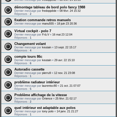
démontage tableau de bord polo fancy 1988
Dernier message par
fredoppède
«
08 févr. 24 15:32
Réponses :
2
fixation commande retros manuels
Dernier message par
manu555
«
18 juin 23 20:36
Virtual cockpit - polo 7
Dernier message par
Frà.V
«
16 mai 23 12:04
Réponses :
1
Changement volant
Dernier message par
keutain
«
13 sept. 22 15:17
Réponses :
4
compte tours 86c
Dernier message par
keutain
«
29 avr. 22 15:10
Réponses :
6
Autoradio cassette
Dernier message par
pierru9
«
12 nov. 21 23:08
Réponses :
1
problème radiateur intérieur
Dernier message par
laurentsc80
«
21 oct. 21 07:07
Réponses :
5
Problème affichage de la vitesse
Dernier message par
Orience
«
25 févr. 21 02:17
Réponses :
2
quel intérieur est adaptable aux polos
Dernier message par
tony polo
«
14 janv. 21 21:27
Réponses :
1