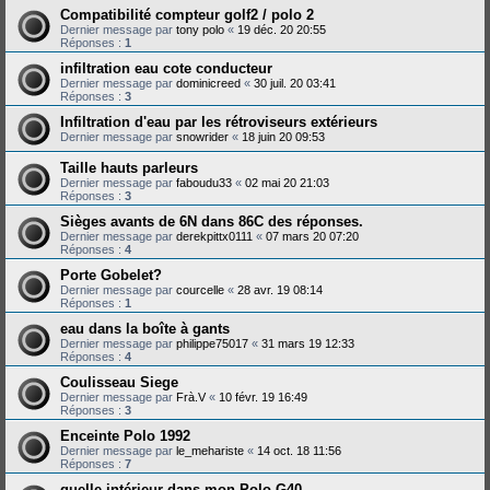
Compatibilité compteur golf2 / polo 2
Dernier message par
tony polo
«
19 déc. 20 20:55
Réponses :
1
infiltration eau cote conducteur
Dernier message par
dominicreed
«
30 juil. 20 03:41
Réponses :
3
Infiltration d'eau par les rétroviseurs extérieurs
Dernier message par
snowrider
«
18 juin 20 09:53
Taille hauts parleurs
Dernier message par
faboudu33
«
02 mai 20 21:03
Réponses :
3
Sièges avants de 6N dans 86C des réponses.
Dernier message par
derekpittx0111
«
07 mars 20 07:20
Réponses :
4
Porte Gobelet?
Dernier message par
courcelle
«
28 avr. 19 08:14
Réponses :
1
eau dans la boîte à gants
Dernier message par
philippe75017
«
31 mars 19 12:33
Réponses :
4
Coulisseau Siege
Dernier message par
Frà.V
«
10 févr. 19 16:49
Réponses :
3
Enceinte Polo 1992
Dernier message par
le_mehariste
«
14 oct. 18 11:56
Réponses :
7
quelle intérieur dans mon Polo G40