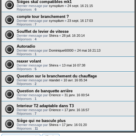
Sièges skaï compatibles mk1
Dernier message par
synspilum
«
24 sept. 16 21:15
Réponses :
6
compte tour branchement ?
Dernier message par
synspilum
«
23 sept. 16 17:03
Réponses :
7
Soufflet de levier de vitesse
Dernier message par
Shinra
«
28 juil. 16 20:14
Réponses :
4
Autoradio
Dernier message par
Dominique60000
«
24 mai 16 21:13
Réponses :
1
reaxer volant
Dernier message par
Shinra
«
13 mai 16 07:38
Réponses :
5
Question sur le branchement du chauffage
Dernier message par
ntandet
«
10 avr. 16 05:34
Réponses :
2
Question de banquette arrière
Dernier message par
Orience
«
31 janv. 16 00:54
Réponses :
1
Interieur T2 adaptable dans T3
Dernier message par
Orience
«
17 janv. 16 16:57
Réponses :
7
Siège qui ne bascule plus
Dernier message par
Shinra
«
17 janv. 16 01:20
Réponses :
11