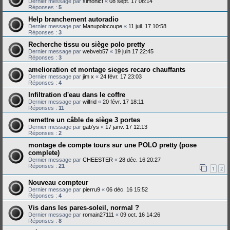
Dernier message par
simonlct
«
08 sept. 17 08:14
Réponses :
5
Help branchement autoradio
Dernier message par
Manupolocoupe
«
11 juil. 17 10:58
Réponses :
3
Recherche tissu ou siège polo pretty
Dernier message par
webveb57
«
19 juin 17 22:45
Réponses :
3
amelioration et montage sieges recaro chauffants
Dernier message par
jim x
«
24 févr. 17 23:03
Réponses :
4
Infiltration d'eau dans le coffre
Dernier message par
wilfrid
«
20 févr. 17 18:11
Réponses :
11
remettre un câble de siège 3 portes
Dernier message par
gab'ys
«
17 janv. 17 12:13
Réponses :
2
montage de compte tours sur une POLO pretty (pose
complete)
Dernier message par
CHEESTER
«
28 déc. 16 20:27
Réponses :
21
1
2
Nouveau compteur
Dernier message par
pierru9
«
06 déc. 16 15:52
Réponses :
4
Vis dans les pares-soleil, normal ?
Dernier message par
romain27111
«
09 oct. 16 14:26
Réponses :
8