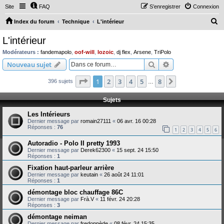
Site
FAQ
S’enregistrer
Connexion
R
Index du forum
Technique
L'intérieur
e
L'intérieur
c
Modérateurs :
fandemapolo
,
oof-will
,
lozoic
,
dj flex
,
Arsene
,
TriPolo
h
Rechercher
Recherche avanc
Nouveau sujet
e
Page
1
sur
8
1
2
3
4
5
8
Suivante
396 sujets
r
…
c
Sujets
h
Les Intérieurs
e
Dernier message par
romain27111
«
06 avr. 16 00:28
Réponses :
76
r
1
2
3
4
5
6
Autoradio - Polo II pretty 1993
Dernier message par
Derek62300
«
15 sept. 24 15:50
Réponses :
1
Fixation haut-parleur arrière
Dernier message par
keutain
«
26 août 24 11:01
Réponses :
1
démontage bloc chauffage 86C
Dernier message par
Frà.V
«
11 févr. 24 20:28
Réponses :
3
démontage neiman
Dernier message par
fredoppède
«
08 févr. 24 15:35