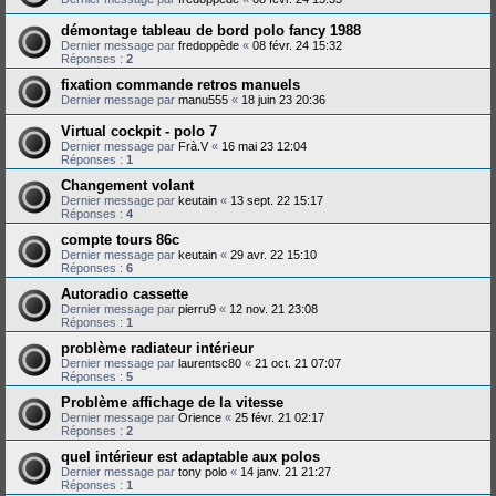
démontage tableau de bord polo fancy 1988
Dernier message par
fredoppède
«
08 févr. 24 15:32
Réponses :
2
fixation commande retros manuels
Dernier message par
manu555
«
18 juin 23 20:36
Virtual cockpit - polo 7
Dernier message par
Frà.V
«
16 mai 23 12:04
Réponses :
1
Changement volant
Dernier message par
keutain
«
13 sept. 22 15:17
Réponses :
4
compte tours 86c
Dernier message par
keutain
«
29 avr. 22 15:10
Réponses :
6
Autoradio cassette
Dernier message par
pierru9
«
12 nov. 21 23:08
Réponses :
1
problème radiateur intérieur
Dernier message par
laurentsc80
«
21 oct. 21 07:07
Réponses :
5
Problème affichage de la vitesse
Dernier message par
Orience
«
25 févr. 21 02:17
Réponses :
2
quel intérieur est adaptable aux polos
Dernier message par
tony polo
«
14 janv. 21 21:27
Réponses :
1