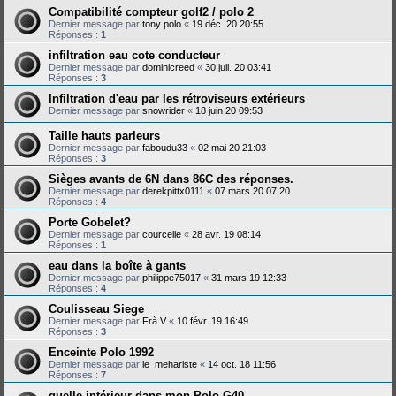
Compatibilité compteur golf2 / polo 2
Dernier message par
tony polo
«
19 déc. 20 20:55
Réponses :
1
infiltration eau cote conducteur
Dernier message par
dominicreed
«
30 juil. 20 03:41
Réponses :
3
Infiltration d'eau par les rétroviseurs extérieurs
Dernier message par
snowrider
«
18 juin 20 09:53
Taille hauts parleurs
Dernier message par
faboudu33
«
02 mai 20 21:03
Réponses :
3
Sièges avants de 6N dans 86C des réponses.
Dernier message par
derekpittx0111
«
07 mars 20 07:20
Réponses :
4
Porte Gobelet?
Dernier message par
courcelle
«
28 avr. 19 08:14
Réponses :
1
eau dans la boîte à gants
Dernier message par
philippe75017
«
31 mars 19 12:33
Réponses :
4
Coulisseau Siege
Dernier message par
Frà.V
«
10 févr. 19 16:49
Réponses :
3
Enceinte Polo 1992
Dernier message par
le_mehariste
«
14 oct. 18 11:56
Réponses :
7
quelle intérieur dans mon Polo G40