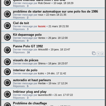
Dernier message par
Rob Dever
«
10 sept. 18 18:29
Réponses :
3
probléme de starter automatique sur une polo fox de 1986
Dernier message par
roux
«
22 mars 18 21:35
Réponses :
2
Ciel de toit
Dernier message par
lozoic
«
21 mars 18 21:50
Réponses :
3
Kit depannage polo
Dernier message par
Vortex
«
26 janv. 18 12:00
Réponses :
9
Panne Polo GT 1992
Dernier message par
Arkos68
«
19 janv. 18 13:47
Réponses :
16
1
2
visuels de pièces
Dernier message par
Shinra
«
18 janv. 18 23:07
interieur de polo
Dernier message par
lcdric
«
24 déc. 17 11:42
autoradio et haut parleurs
Dernier message par
Herbie
«
19 nov. 17 12:24
Réponses :
5
Intérieur plug and play
Dernier message par
laurentsc80
«
21 oct. 17 07:22
Réponses :
3
Problème de chauffage