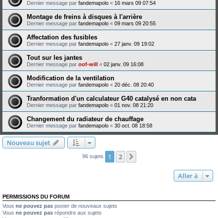
Dernier message par
fandemapolo
«
16 mars 09 07:54
Montage de freins à disques à l'arrière
Dernier message par
fandemapolo
«
09 mars 09 20:55
Affectation des fusibles
Dernier message par
fandemapolo
«
27 janv. 09 19:02
Tout sur les jantes
Dernier message par
oof-will
«
02 janv. 09 16:08
Modification de la ventilation
Dernier message par
fandemapolo
«
20 déc. 08 20:40
Tranformation d'un calculateur G40 catalysé en non cata
Dernier message par
fandemapolo
«
01 nov. 08 21:20
Changement du radiateur de chauffage
Dernier message par
fandemapolo
«
30 oct. 08 18:58
Nouveau sujet
1
2
Suivante
96 sujets
Aller à
PERMISSIONS DU FORUM
Vous
ne pouvez pas
poster de nouveaux sujets
Vous
ne pouvez pas
répondre aux sujets