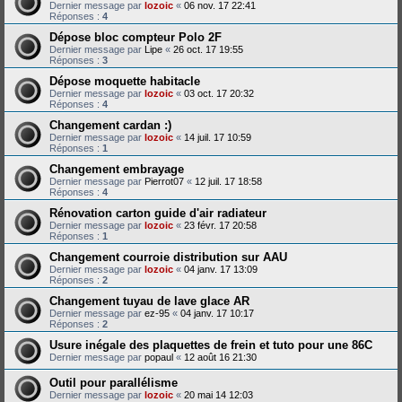
Dernier message par
lozoic
«
06 nov. 17 22:41
Réponses :
4
Dépose bloc compteur Polo 2F
Dernier message par
Lipe
«
26 oct. 17 19:55
Réponses :
3
Dépose moquette habitacle
Dernier message par
lozoic
«
03 oct. 17 20:32
Réponses :
4
Changement cardan :)
Dernier message par
lozoic
«
14 juil. 17 10:59
Réponses :
1
Changement embrayage
Dernier message par
Pierrot07
«
12 juil. 17 18:58
Réponses :
4
Rénovation carton guide d'air radiateur
Dernier message par
lozoic
«
23 févr. 17 20:58
Réponses :
1
Changement courroie distribution sur AAU
Dernier message par
lozoic
«
04 janv. 17 13:09
Réponses :
2
Changement tuyau de lave glace AR
Dernier message par
ez-95
«
04 janv. 17 10:17
Réponses :
2
Usure inégale des plaquettes de frein et tuto pour une 86C
Dernier message par
popaul
«
12 août 16 21:30
Outil pour parallélisme
Dernier message par
lozoic
«
20 mai 14 12:03