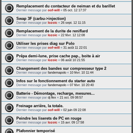
Remplacement du contacteur de neiman et du barillet
Dernier message par
oof-will
«
05 oct. 12 17:37
Swap 3F (carbu->injection)
Dernier message par
lozoic
«
26 sept. 12 11:15
Remplacement de la durite de reniflard
Dernier message par
lozoic
«
22 févr. 12 12:08
Utiliser les prises diag sur Polo
Dernier message par
oof-will
«
31 août 11 22:01
Prépa demi-lune, prise cache pap., boite à air
Dernier message par
lozoic
«
06 août 10 21:55
Changement des bandes sur compresseur type 2
Dernier message par
fandemapolo
«
10 févr. 10 11:44
Infos sur le fonctionnement du starter auto
Dernier message par
fandemapolo
«
07 févr. 10 20:40
Batterie - Démontage, recharge, mesures...
Dernier message par
dj flex
«
21 oct. 09 08:57
Freinage arrière, la totale.
Dernier message par
oof-will
«
02 juin 09 22:08
Peindre les liserets de PC en rouge
Dernier message par
lozoic
«
15 avr. 09 17:58
Plafonnier temporisé