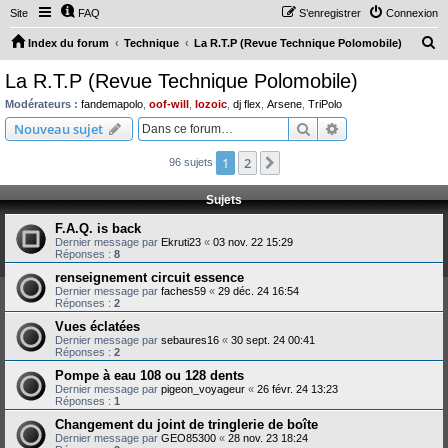
Site
FAQ
S’enregistrer
Connexion
R
Index du forum
Technique
La R.T.P (Revue Technique Polomobile)
e
La R.T.P (Revue Technique Polomobile)
c
Modérateurs :
fandemapolo
,
oof-will
,
lozoic
,
dj flex
,
Arsene
,
TriPolo
h
Rechercher
Recherche avanc
Nouveau sujet
e
1
2
Suivante
96 sujets
r
c
Sujets
h
F.A.Q. is back
e
Dernier message par
Ekruti23
«
03 nov. 22 15:29
Réponses :
8
r
renseignement circuit essence
Dernier message par
faches59
«
29 déc. 24 16:54
Réponses :
2
Vues éclatées
Dernier message par
sebaures16
«
30 sept. 24 00:41
Réponses :
2
Pompe à eau 108 ou 128 dents
Dernier message par
pigeon_voyageur
«
26 févr. 24 13:23
Réponses :
1
Changement du joint de tringlerie de boîte
Dernier message par
GEO85300
«
28 nov. 23 18:24