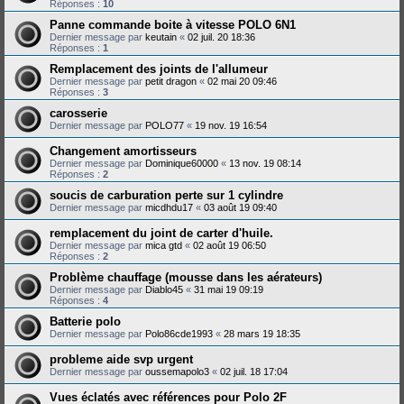
Réponses :
10
Panne commande boite à vitesse POLO 6N1
Dernier message par
keutain
«
02 juil. 20 18:36
Réponses :
1
Remplacement des joints de l'allumeur
Dernier message par
petit dragon
«
02 mai 20 09:46
Réponses :
3
carosserie
Dernier message par
POLO77
«
19 nov. 19 16:54
Changement amortisseurs
Dernier message par
Dominique60000
«
13 nov. 19 08:14
Réponses :
2
soucis de carburation perte sur 1 cylindre
Dernier message par
micdhdu17
«
03 août 19 09:40
remplacement du joint de carter d'huile.
Dernier message par
mica gtd
«
02 août 19 06:50
Réponses :
2
Problème chauffage (mousse dans les aérateurs)
Dernier message par
Diablo45
«
31 mai 19 09:19
Réponses :
4
Batterie polo
Dernier message par
Polo86cde1993
«
28 mars 19 18:35
probleme aide svp urgent
Dernier message par
oussemapolo3
«
02 juil. 18 17:04
Vues éclatés avec références pour Polo 2F