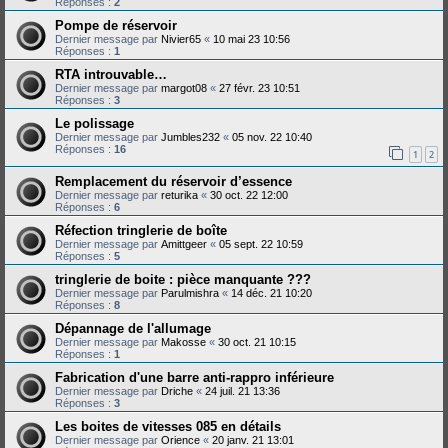
Réponses :
2
Pompe de réservoir
Dernier message par
Nivier65
«
10 mai 23 10:56
Réponses :
1
RTA introuvable…
Dernier message par
margot08
«
27 févr. 23 10:51
Réponses :
3
Le polissage
Dernier message par
Jumbles232
«
05 nov. 22 10:40
Réponses :
16
1
2
Remplacement du réservoir d’essence
Dernier message par
returika
«
30 oct. 22 12:00
Réponses :
6
Réfection tringlerie de boîte
Dernier message par
Amittgeer
«
05 sept. 22 10:59
Réponses :
5
tringlerie de boite : pièce manquante ???
Dernier message par
Parulmishra
«
14 déc. 21 10:20
Réponses :
8
Dépannage de l'allumage
Dernier message par
Makosse
«
30 oct. 21 10:15
Réponses :
1
Fabrication d'une barre anti-rappro inférieure
Dernier message par
Driche
«
24 juil. 21 13:36
Réponses :
3
Les boites de vitesses 085 en détails
Dernier message par
Orience
«
20 janv. 21 13:01