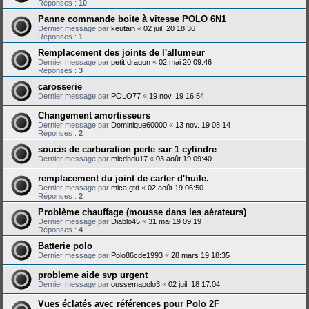
Réponses :
10
Panne commande boite à vitesse POLO 6N1
Dernier message par
keutain
«
02 juil. 20 18:36
Réponses :
1
Remplacement des joints de l'allumeur
Dernier message par
petit dragon
«
02 mai 20 09:46
Réponses :
3
carosserie
Dernier message par
POLO77
«
19 nov. 19 16:54
Changement amortisseurs
Dernier message par
Dominique60000
«
13 nov. 19 08:14
Réponses :
2
soucis de carburation perte sur 1 cylindre
Dernier message par
micdhdu17
«
03 août 19 09:40
remplacement du joint de carter d'huile.
Dernier message par
mica gtd
«
02 août 19 06:50
Réponses :
2
Problème chauffage (mousse dans les aérateurs)
Dernier message par
Diablo45
«
31 mai 19 09:19
Réponses :
4
Batterie polo
Dernier message par
Polo86cde1993
«
28 mars 19 18:35
probleme aide svp urgent
Dernier message par
oussemapolo3
«
02 juil. 18 17:04
Vues éclatés avec références pour Polo 2F