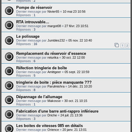
Réponses :
2
Pompe de réservoir
Dernier message par
Nivier65
«
10 mai 23 10:56
Réponses :
1
RTA introuvable…
Dernier message par
margot08
«
27 févr. 23 10:51
Réponses :
3
Le polissage
Dernier message par
Jumbles232
«
05 nov. 22 10:40
Réponses :
16
1
2
Remplacement du réservoir d’essence
Dernier message par
returika
«
30 oct. 22 12:00
Réponses :
6
Réfection tringlerie de boîte
Dernier message par
Amittgeer
«
05 sept. 22 10:59
Réponses :
5
tringlerie de boite : pièce manquante ???
Dernier message par
Parulmishra
«
14 déc. 21 10:20
Réponses :
8
Dépannage de l'allumage
Dernier message par
Makosse
«
30 oct. 21 10:15
Réponses :
1
Fabrication d'une barre anti-rappro inférieure
Dernier message par
Driche
«
24 juil. 21 13:36
Réponses :
3
Les boites de vitesses 085 en détails
Dernier message par
Orience
«
20 janv. 21 13:01