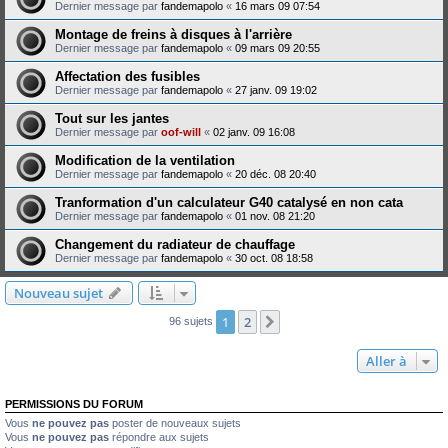
Dernier message par
fandemapolo
«
16 mars 09 07:54
Montage de freins à disques à l'arrière
Dernier message par
fandemapolo
«
09 mars 09 20:55
Affectation des fusibles
Dernier message par
fandemapolo
«
27 janv. 09 19:02
Tout sur les jantes
Dernier message par
oof-will
«
02 janv. 09 16:08
Modification de la ventilation
Dernier message par
fandemapolo
«
20 déc. 08 20:40
Tranformation d'un calculateur G40 catalysé en non cata
Dernier message par
fandemapolo
«
01 nov. 08 21:20
Changement du radiateur de chauffage
Dernier message par
fandemapolo
«
30 oct. 08 18:58
Nouveau sujet
1
2
Suivante
96 sujets
Aller à
PERMISSIONS DU FORUM
Vous
ne pouvez pas
poster de nouveaux sujets
Vous
ne pouvez pas
répondre aux sujets