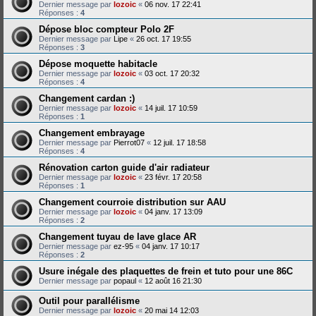
Dernier message par
lozoic
«
06 nov. 17 22:41
Réponses :
4
Dépose bloc compteur Polo 2F
Dernier message par
Lipe
«
26 oct. 17 19:55
Réponses :
3
Dépose moquette habitacle
Dernier message par
lozoic
«
03 oct. 17 20:32
Réponses :
4
Changement cardan :)
Dernier message par
lozoic
«
14 juil. 17 10:59
Réponses :
1
Changement embrayage
Dernier message par
Pierrot07
«
12 juil. 17 18:58
Réponses :
4
Rénovation carton guide d'air radiateur
Dernier message par
lozoic
«
23 févr. 17 20:58
Réponses :
1
Changement courroie distribution sur AAU
Dernier message par
lozoic
«
04 janv. 17 13:09
Réponses :
2
Changement tuyau de lave glace AR
Dernier message par
ez-95
«
04 janv. 17 10:17
Réponses :
2
Usure inégale des plaquettes de frein et tuto pour une 86C
Dernier message par
popaul
«
12 août 16 21:30
Outil pour parallélisme
Dernier message par
lozoic
«
20 mai 14 12:03