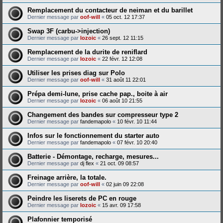
Remplacement du contacteur de neiman et du barillet
Dernier message par
oof-will
«
05 oct. 12 17:37
Swap 3F (carbu->injection)
Dernier message par
lozoic
«
26 sept. 12 11:15
Remplacement de la durite de reniflard
Dernier message par
lozoic
«
22 févr. 12 12:08
Utiliser les prises diag sur Polo
Dernier message par
oof-will
«
31 août 11 22:01
Prépa demi-lune, prise cache pap., boite à air
Dernier message par
lozoic
«
06 août 10 21:55
Changement des bandes sur compresseur type 2
Dernier message par
fandemapolo
«
10 févr. 10 11:44
Infos sur le fonctionnement du starter auto
Dernier message par
fandemapolo
«
07 févr. 10 20:40
Batterie - Démontage, recharge, mesures...
Dernier message par
dj flex
«
21 oct. 09 08:57
Freinage arrière, la totale.
Dernier message par
oof-will
«
02 juin 09 22:08
Peindre les liserets de PC en rouge
Dernier message par
lozoic
«
15 avr. 09 17:58
Plafonnier temporisé