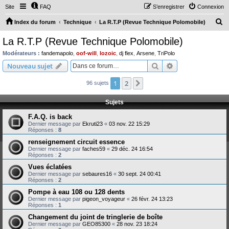
Site
FAQ
S’enregistrer
Connexion
R
Index du forum
Technique
La R.T.P (Revue Technique Polomobile)
e
La R.T.P (Revue Technique Polomobile)
c
Modérateurs :
fandemapolo
,
oof-will
,
lozoic
,
dj flex
,
Arsene
,
TriPolo
h
Rechercher
Recherche avanc
Nouveau sujet
e
1
2
Suivante
96 sujets
r
c
Sujets
h
F.A.Q. is back
e
Dernier message par
Ekruti23
«
03 nov. 22 15:29
Réponses :
8
r
renseignement circuit essence
Dernier message par
faches59
«
29 déc. 24 16:54
Réponses :
2
Vues éclatées
Dernier message par
sebaures16
«
30 sept. 24 00:41
Réponses :
2
Pompe à eau 108 ou 128 dents
Dernier message par
pigeon_voyageur
«
26 févr. 24 13:23
Réponses :
1
Changement du joint de tringlerie de boîte
Dernier message par
GEO85300
«
28 nov. 23 18:24