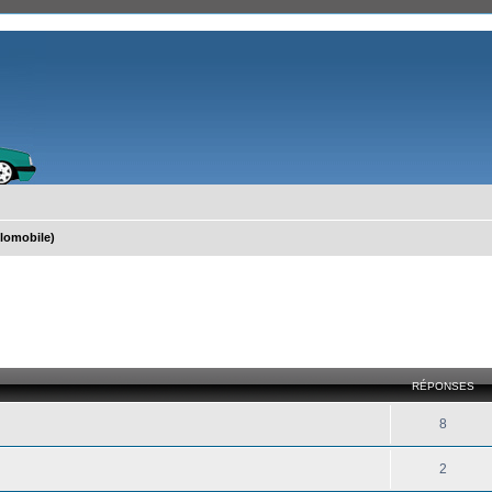
lomobile)
)
cher
cherche avancée
RÉPONSES
8
2