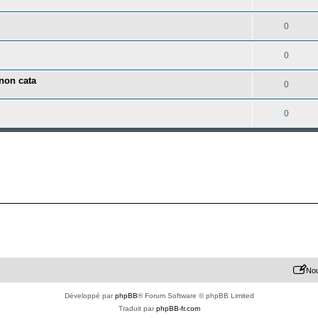
0
0
 non cata
0
0
Nou
Développé par
phpBB
® Forum Software © phpBB Limited
Traduit par
phpBB-fr.com