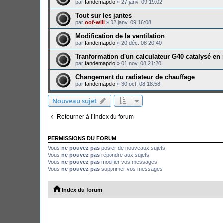
par
fandemapolo
»
27 janv. 09 19:02
Tout sur les jantes
par
oof-will
»
02 janv. 09 16:08
Modification de la ventilation
par
fandemapolo
»
20 déc. 08 20:40
Tranformation d'un calculateur G40 catalysé en
par
fandemapolo
»
01 nov. 08 21:20
Changement du radiateur de chauffage
par
fandemapolo
»
30 oct. 08 18:58
Nouveau sujet
Retourner à l’index du forum
PERMISSIONS DU FORUM
Vous
ne pouvez pas
poster de nouveaux sujets
Vous
ne pouvez pas
répondre aux sujets
Vous
ne pouvez pas
modifier vos messages
Vous
ne pouvez pas
supprimer vos messages
Index du forum