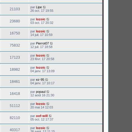
par
Lipe
21103
26 oct. 17 19:55
par
lozoic
23680
03 oct. 17 20:32
par
lozoic
16750
14 juil. 17 10:59
par
Pierrot07
75832
12 juil. 17 18:58
par
lozoic
17123
23 févr. 17 20:58
par
lozoic
18982
04 janv. 17 13:09
par
ez-95
18461
04 janv. 17 10:17
par
popaul
16418
12 août 16 21:30
par
lozoic
51112
20 mai 14 12:03
par
oof-will
82110
05 oct. 12 17:37
par
lozoic
40317
26 sept. 12 11:15