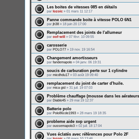
Les boites de vitesses 085 en détails
par
lozoic
»
01 mars 11 12:17
Panne commande boite à vitesse POLO 6N1
par
jh38
»
18 juin 20 17:00
Remplacement des joints de l'allumeur
par
oof-will
»
07 févr. 10 09:55
carosserie
par
POLO77
»
19 nov. 19 16:54
Changement amortisseurs
par
fandemapolo
»
04 janv. 06 19:31
soucis de carburation perte sur 1 cylindre
par
micdhdu17
»
03 août 19 09:40
remplacement du joint de carter d'huile.
par
mica gtd
»
31 juil. 19 07:03
Problème chauffage (mousse dans les aérateurs
par
Diablo45
»
29 mai 19 12:37
Batterie polo
par
Polo86cde1993
»
28 mars 19 18:35
probleme aide svp urgent
par
oussemapolo3
»
02 juil. 18 17:04
Vues éclatés avec références pour Polo 2F
par
lozoic
»
08 mars 10 13:46