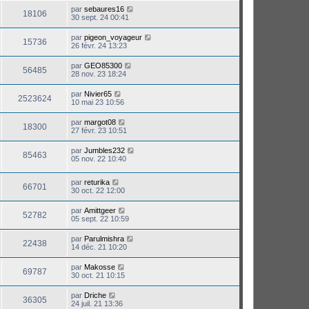
par
sebaures16
18106
30 sept. 24 00:41
par
pigeon_voyageur
15736
26 févr. 24 13:23
par
GEO85300
56485
28 nov. 23 18:24
par
Nivier65
2523624
10 mai 23 10:56
par
margot08
18300
27 févr. 23 10:51
par
Jumbles232
85463
05 nov. 22 10:40
par
returika
66701
30 oct. 22 12:00
par
Amittgeer
52782
05 sept. 22 10:59
par
Parulmishra
22438
14 déc. 21 10:20
par
Makosse
69787
30 oct. 21 10:15
par
Driche
36305
24 juil. 21 13:36