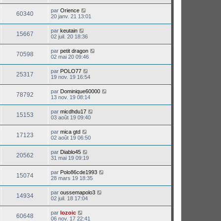
par
Orience
60340
20 janv. 21 13:01
par
keutain
15667
02 juil. 20 18:36
par
petit dragon
70598
02 mai 20 09:46
par
POLO77
25317
19 nov. 19 16:54
par
Dominique60000
78792
13 nov. 19 08:14
par
micdhdu17
15153
03 août 19 09:40
par
mica gtd
17123
02 août 19 06:50
par
Diablo45
20562
31 mai 19 09:19
par
Polo86cde1993
15074
28 mars 19 18:35
par
oussemapolo3
14934
02 juil. 18 17:04
par
lozoic
60648
06 nov. 17 22:41