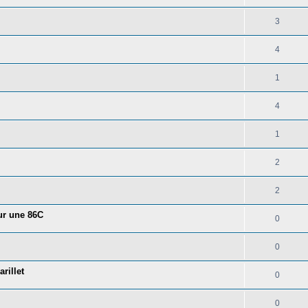
3
4
1
4
1
2
2
our une 86C
0
0
rillet
0
0