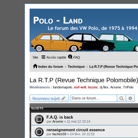
Site
Accès rapide
FAQ
Index du forum
Technique
La R.T.P (Revue Technique Po
La R.T.P (Revue Technique Polomobile
Modérateurs :
fandemapolo
,
oof-will
,
lozoic
,
dj flex
,
Arsene
,
TriPolo
Recher
Re
Nouveau sujet
SUJETS
F.A.Q. is back
par
Arsene
»
11 mai 12 19:14
renseignement circuit essence
par
faches59
»
24 févr. 24 11:52