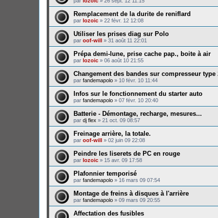
par
lozoic
»
26 sept. 12 11:15
Remplacement de la durite de reniflard
par
lozoic
»
22 févr. 12 12:08
Utiliser les prises diag sur Polo
par
oof-will
»
31 août 11 22:01
Prépa demi-lune, prise cache pap., boite à air
par
lozoic
»
06 août 10 21:55
Changement des bandes sur compresseur type 
par
fandemapolo
»
10 févr. 10 11:44
Infos sur le fonctionnement du starter auto
par
fandemapolo
»
07 févr. 10 20:40
Batterie - Démontage, recharge, mesures...
par
dj flex
»
21 oct. 09 08:57
Freinage arrière, la totale.
par
oof-will
»
02 juin 09 22:08
Peindre les liserets de PC en rouge
par
lozoic
»
15 avr. 09 17:58
Plafonnier temporisé
par
fandemapolo
»
16 mars 09 07:54
Montage de freins à disques à l'arrière
par
fandemapolo
»
09 mars 09 20:55
Affectation des fusibles