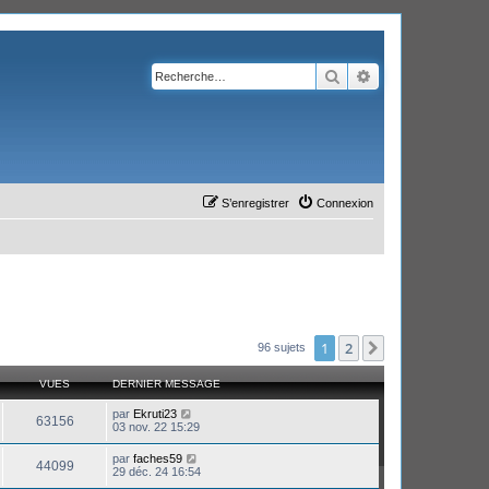
Rechercher
Recherche avanc
S’enregistrer
Connexion
1
2
Suivante
96 sujets
VUES
DERNIER MESSAGE
par
Ekruti23
63156
03 nov. 22 15:29
par
faches59
44099
29 déc. 24 16:54