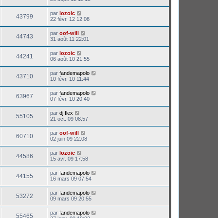
par
lozoic
43799
22 févr. 12 12:08
par
oof-will
44743
31 août 11 22:01
par
lozoic
44241
06 août 10 21:55
par
fandemapolo
43710
10 févr. 10 11:44
par
fandemapolo
63967
07 févr. 10 20:40
par
dj flex
55105
21 oct. 09 08:57
par
oof-will
60710
02 juin 09 22:08
par
lozoic
44586
15 avr. 09 17:58
par
fandemapolo
44155
16 mars 09 07:54
par
fandemapolo
53272
09 mars 09 20:55
par
fandemapolo
55465