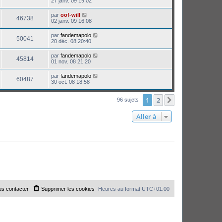
27 janv. 09 19:02
par
oof-will
46738
02 janv. 09 16:08
par
fandemapolo
50041
20 déc. 08 20:40
par
fandemapolo
45814
01 nov. 08 21:20
par
fandemapolo
60487
30 oct. 08 18:58
1
2
Suivante
96 sujets
Aller à
s contacter
Supprimer les cookies
Heures au format
UTC+01:00