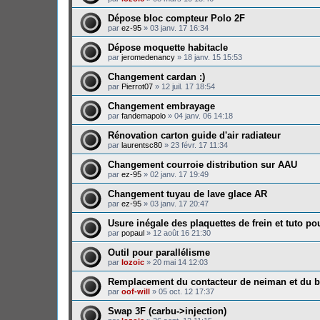
Dépose bloc compteur Polo 2F
par
ez-95
»
03 janv. 17 16:34
Dépose moquette habitacle
par
jeromedenancy
»
18 janv. 15 15:53
Changement cardan :)
par
Pierrot07
»
12 juil. 17 18:54
Changement embrayage
par
fandemapolo
»
04 janv. 06 14:18
Rénovation carton guide d'air radiateur
par
laurentsc80
»
23 févr. 17 11:34
Changement courroie distribution sur AAU
par
ez-95
»
02 janv. 17 19:49
Changement tuyau de lave glace AR
par
ez-95
»
03 janv. 17 20:47
Usure inégale des plaquettes de frein et tuto p
par
popaul
»
12 août 16 21:30
Outil pour parallélisme
par
lozoic
»
20 mai 14 12:03
Remplacement du contacteur de neiman et du ba
par
oof-will
»
05 oct. 12 17:37
Swap 3F (carbu->injection)