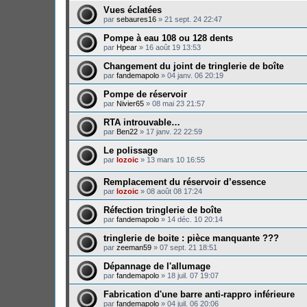
Vues éclatées
par
sebaures16
»
21 sept. 24 22:47
Pompe à eau 108 ou 128 dents
par
Hpear
»
16 août 19 13:53
Changement du joint de tringlerie de boîte
par
fandemapolo
»
04 janv. 06 20:19
Pompe de réservoir
par
Nivier65
»
08 mai 23 21:57
RTA introuvable…
par
Ben22
»
17 janv. 22 22:59
Le polissage
par
lozoic
»
13 mars 10 16:55
Remplacement du réservoir d’essence
par
lozoic
»
08 août 08 17:24
Réfection tringlerie de boîte
par
fandemapolo
»
14 déc. 10 20:14
tringlerie de boite : pièce manquante ???
par
zeeman59
»
07 sept. 21 18:51
Dépannage de l'allumage
par
fandemapolo
»
18 juil. 07 19:07
Fabrication d'une barre anti-rappro inférieure
par
fandemapolo
»
04 juil. 06 20:06