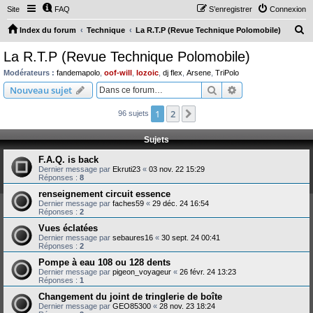
Site
FAQ
S’enregistrer
Connexion
R
Index du forum
Technique
La R.T.P (Revue Technique Polomobile)
e
La R.T.P (Revue Technique Polomobile)
c
Modérateurs :
fandemapolo
,
oof-will
,
lozoic
,
dj flex
,
Arsene
,
TriPolo
h
Rechercher
Recherche avanc
Nouveau sujet
e
1
2
Suivante
96 sujets
r
c
Sujets
h
F.A.Q. is back
e
Dernier message par
Ekruti23
«
03 nov. 22 15:29
Réponses :
8
r
renseignement circuit essence
Dernier message par
faches59
«
29 déc. 24 16:54
Réponses :
2
Vues éclatées
Dernier message par
sebaures16
«
30 sept. 24 00:41
Réponses :
2
Pompe à eau 108 ou 128 dents
Dernier message par
pigeon_voyageur
«
26 févr. 24 13:23
Réponses :
1
Changement du joint de tringlerie de boîte
Dernier message par
GEO85300
«
28 nov. 23 18:24