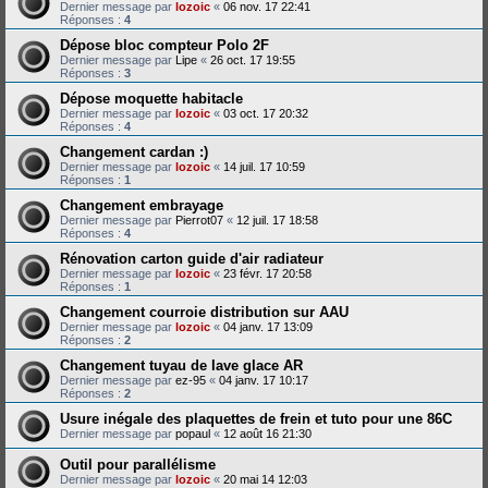
Dernier message par
lozoic
«
06 nov. 17 22:41
Réponses :
4
Dépose bloc compteur Polo 2F
Dernier message par
Lipe
«
26 oct. 17 19:55
Réponses :
3
Dépose moquette habitacle
Dernier message par
lozoic
«
03 oct. 17 20:32
Réponses :
4
Changement cardan :)
Dernier message par
lozoic
«
14 juil. 17 10:59
Réponses :
1
Changement embrayage
Dernier message par
Pierrot07
«
12 juil. 17 18:58
Réponses :
4
Rénovation carton guide d'air radiateur
Dernier message par
lozoic
«
23 févr. 17 20:58
Réponses :
1
Changement courroie distribution sur AAU
Dernier message par
lozoic
«
04 janv. 17 13:09
Réponses :
2
Changement tuyau de lave glace AR
Dernier message par
ez-95
«
04 janv. 17 10:17
Réponses :
2
Usure inégale des plaquettes de frein et tuto pour une 86C
Dernier message par
popaul
«
12 août 16 21:30
Outil pour parallélisme
Dernier message par
lozoic
«
20 mai 14 12:03