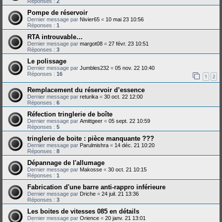
Réponses :
2
Pompe de réservoir
Dernier message par
Nivier65
«
10 mai 23 10:56
Réponses :
1
RTA introuvable…
Dernier message par
margot08
«
27 févr. 23 10:51
Réponses :
3
Le polissage
Dernier message par
Jumbles232
«
05 nov. 22 10:40
Réponses :
16
1
2
Remplacement du réservoir d’essence
Dernier message par
returika
«
30 oct. 22 12:00
Réponses :
6
Réfection tringlerie de boîte
Dernier message par
Amittgeer
«
05 sept. 22 10:59
Réponses :
5
tringlerie de boite : pièce manquante ???
Dernier message par
Parulmishra
«
14 déc. 21 10:20
Réponses :
8
Dépannage de l'allumage
Dernier message par
Makosse
«
30 oct. 21 10:15
Réponses :
1
Fabrication d'une barre anti-rappro inférieure
Dernier message par
Driche
«
24 juil. 21 13:36
Réponses :
3
Les boites de vitesses 085 en détails
Dernier message par
Orience
«
20 janv. 21 13:01