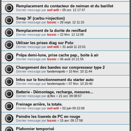
Remplacement du contacteur de neiman et du barillet
Dernier message par
oof-will
«
05 oct. 12 17:37
Swap 3F (carbu->injection)
Dernier message par
lozoic
«
26 sept. 12 11:15
Remplacement de la durite de reniflard
Dernier message par
lozoic
«
22 févr. 12 12:08
Utiliser les prises diag sur Polo
Dernier message par
oof-will
«
31 août 11 22:01
Prépa demi-lune, prise cache pap., boite à air
Dernier message par
lozoic
«
06 août 10 21:55
Changement des bandes sur compresseur type 2
Dernier message par
fandemapolo
«
10 févr. 10 11:44
Infos sur le fonctionnement du starter auto
Dernier message par
fandemapolo
«
07 févr. 10 20:40
Batterie - Démontage, recharge, mesures...
Dernier message par
dj flex
«
21 oct. 09 08:57
Freinage arrière, la totale.
Dernier message par
oof-will
«
02 juin 09 22:08
Peindre les liserets de PC en rouge
Dernier message par
lozoic
«
15 avr. 09 17:58
Plafonnier temporisé