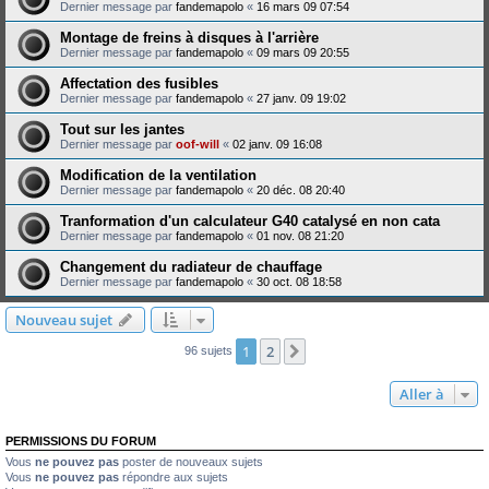
Dernier message par
fandemapolo
«
16 mars 09 07:54
Montage de freins à disques à l'arrière
Dernier message par
fandemapolo
«
09 mars 09 20:55
Affectation des fusibles
Dernier message par
fandemapolo
«
27 janv. 09 19:02
Tout sur les jantes
Dernier message par
oof-will
«
02 janv. 09 16:08
Modification de la ventilation
Dernier message par
fandemapolo
«
20 déc. 08 20:40
Tranformation d'un calculateur G40 catalysé en non cata
Dernier message par
fandemapolo
«
01 nov. 08 21:20
Changement du radiateur de chauffage
Dernier message par
fandemapolo
«
30 oct. 08 18:58
Nouveau sujet
1
2
Suivante
96 sujets
Aller à
PERMISSIONS DU FORUM
Vous
ne pouvez pas
poster de nouveaux sujets
Vous
ne pouvez pas
répondre aux sujets