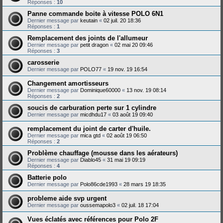
Réponses :
10
Panne commande boite à vitesse POLO 6N1
Dernier message par
keutain
«
02 juil. 20 18:36
Réponses :
1
Remplacement des joints de l'allumeur
Dernier message par
petit dragon
«
02 mai 20 09:46
Réponses :
3
carosserie
Dernier message par
POLO77
«
19 nov. 19 16:54
Changement amortisseurs
Dernier message par
Dominique60000
«
13 nov. 19 08:14
Réponses :
2
soucis de carburation perte sur 1 cylindre
Dernier message par
micdhdu17
«
03 août 19 09:40
remplacement du joint de carter d'huile.
Dernier message par
mica gtd
«
02 août 19 06:50
Réponses :
2
Problème chauffage (mousse dans les aérateurs)
Dernier message par
Diablo45
«
31 mai 19 09:19
Réponses :
4
Batterie polo
Dernier message par
Polo86cde1993
«
28 mars 19 18:35
probleme aide svp urgent
Dernier message par
oussemapolo3
«
02 juil. 18 17:04
Vues éclatés avec références pour Polo 2F