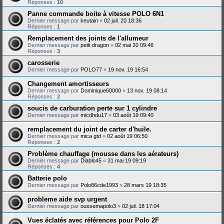
Réponses :
10
Panne commande boite à vitesse POLO 6N1
Dernier message par
keutain
«
02 juil. 20 18:36
Réponses :
1
Remplacement des joints de l'allumeur
Dernier message par
petit dragon
«
02 mai 20 09:46
Réponses :
3
carosserie
Dernier message par
POLO77
«
19 nov. 19 16:54
Changement amortisseurs
Dernier message par
Dominique60000
«
13 nov. 19 08:14
Réponses :
2
soucis de carburation perte sur 1 cylindre
Dernier message par
micdhdu17
«
03 août 19 09:40
remplacement du joint de carter d'huile.
Dernier message par
mica gtd
«
02 août 19 06:50
Réponses :
2
Problème chauffage (mousse dans les aérateurs)
Dernier message par
Diablo45
«
31 mai 19 09:19
Réponses :
4
Batterie polo
Dernier message par
Polo86cde1993
«
28 mars 19 18:35
probleme aide svp urgent
Dernier message par
oussemapolo3
«
02 juil. 18 17:04
Vues éclatés avec références pour Polo 2F