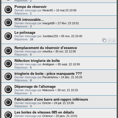
Réponses :
2
Pompe de réservoir
Dernier message par
Nivier65
«
10 mai 23 10:56
Réponses :
1
RTA introuvable…
Dernier message par
margot08
«
27 févr. 23 10:51
Réponses :
3
Le polissage
Dernier message par
Jumbles232
«
05 nov. 22 10:40
Réponses :
16
1
2
Remplacement du réservoir d’essence
Dernier message par
returika
«
30 oct. 22 12:00
Réponses :
6
Réfection tringlerie de boîte
Dernier message par
Amittgeer
«
05 sept. 22 10:59
Réponses :
5
tringlerie de boite : pièce manquante ???
Dernier message par
Parulmishra
«
14 déc. 21 10:20
Réponses :
8
Dépannage de l'allumage
Dernier message par
Makosse
«
30 oct. 21 10:15
Réponses :
1
Fabrication d'une barre anti-rappro inférieure
Dernier message par
Driche
«
24 juil. 21 13:36
Réponses :
3
Les boites de vitesses 085 en détails
Dernier message par
Orience
«
20 janv. 21 13:01