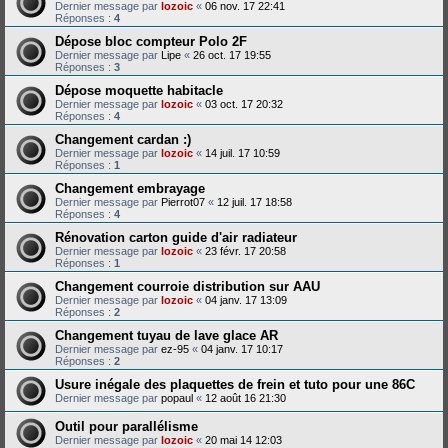
Dernier message par
lozoic
«
06 nov. 17 22:41
Réponses :
4
Dépose bloc compteur Polo 2F
Dernier message par
Lipe
«
26 oct. 17 19:55
Réponses :
3
Dépose moquette habitacle
Dernier message par
lozoic
«
03 oct. 17 20:32
Réponses :
4
Changement cardan :)
Dernier message par
lozoic
«
14 juil. 17 10:59
Réponses :
1
Changement embrayage
Dernier message par
Pierrot07
«
12 juil. 17 18:58
Réponses :
4
Rénovation carton guide d'air radiateur
Dernier message par
lozoic
«
23 févr. 17 20:58
Réponses :
1
Changement courroie distribution sur AAU
Dernier message par
lozoic
«
04 janv. 17 13:09
Réponses :
2
Changement tuyau de lave glace AR
Dernier message par
ez-95
«
04 janv. 17 10:17
Réponses :
2
Usure inégale des plaquettes de frein et tuto pour une 86C
Dernier message par
popaul
«
12 août 16 21:30
Outil pour parallélisme
Dernier message par
lozoic
«
20 mai 14 12:03