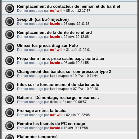
Remplacement du contacteur de neiman et du barillet
Dernier message par
oof-will
«
05 oct. 12 17:37
Swap 3F (carbu->injection)
Dernier message par
lozoic
«
26 sept. 12 11:15
Remplacement de la durite de reniflard
Dernier message par
lozoic
«
22 févr. 12 12:08
Utiliser les prises diag sur Polo
Dernier message par
oof-will
«
31 août 11 22:01
Prépa demi-lune, prise cache pap., boite à air
Dernier message par
lozoic
«
06 août 10 21:55
Changement des bandes sur compresseur type 2
Dernier message par
fandemapolo
«
10 févr. 10 11:44
Infos sur le fonctionnement du starter auto
Dernier message par
fandemapolo
«
07 févr. 10 20:40
Batterie - Démontage, recharge, mesures...
Dernier message par
dj flex
«
21 oct. 09 08:57
Freinage arrière, la totale.
Dernier message par
oof-will
«
02 juin 09 22:08
Peindre les liserets de PC en rouge
Dernier message par
lozoic
«
15 avr. 09 17:58
Plafonnier temporisé