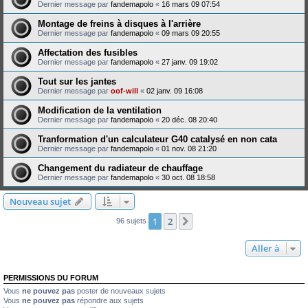
Dernier message par
fandemapolo
«
16 mars 09 07:54
Montage de freins à disques à l'arrière
Dernier message par
fandemapolo
«
09 mars 09 20:55
Affectation des fusibles
Dernier message par
fandemapolo
«
27 janv. 09 19:02
Tout sur les jantes
Dernier message par
oof-will
«
02 janv. 09 16:08
Modification de la ventilation
Dernier message par
fandemapolo
«
20 déc. 08 20:40
Tranformation d'un calculateur G40 catalysé en non cata
Dernier message par
fandemapolo
«
01 nov. 08 21:20
Changement du radiateur de chauffage
Dernier message par
fandemapolo
«
30 oct. 08 18:58
Nouveau sujet
1
2
Suivante
96 sujets
Aller à
PERMISSIONS DU FORUM
Vous
ne pouvez pas
poster de nouveaux sujets
Vous
ne pouvez pas
répondre aux sujets