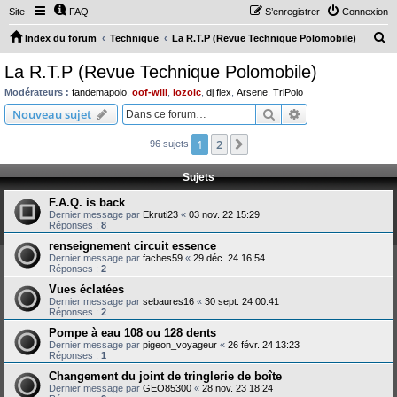
Site
FAQ
S’enregistrer
Connexion
R
Index du forum
Technique
La R.T.P (Revue Technique Polomobile)
e
La R.T.P (Revue Technique Polomobile)
c
Modérateurs :
fandemapolo
,
oof-will
,
lozoic
,
dj flex
,
Arsene
,
TriPolo
h
Rechercher
Recherche avanc
Nouveau sujet
e
1
2
Suivante
96 sujets
r
c
Sujets
h
F.A.Q. is back
e
Dernier message par
Ekruti23
«
03 nov. 22 15:29
Réponses :
8
r
renseignement circuit essence
Dernier message par
faches59
«
29 déc. 24 16:54
Réponses :
2
Vues éclatées
Dernier message par
sebaures16
«
30 sept. 24 00:41
Réponses :
2
Pompe à eau 108 ou 128 dents
Dernier message par
pigeon_voyageur
«
26 févr. 24 13:23
Réponses :
1
Changement du joint de tringlerie de boîte
Dernier message par
GEO85300
«
28 nov. 23 18:24