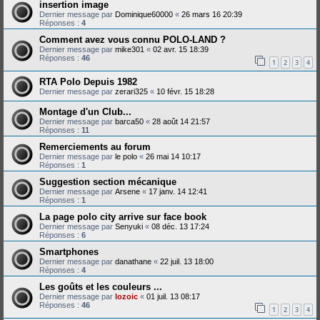
insertion image
Dernier message par
Dominique60000
«
26 mars 16 20:39
Réponses :
4
Comment avez vous connu POLO-LAND ?
Dernier message par
mike301
«
02 avr. 15 18:39
Réponses :
46
1
2
3
4
RTA Polo Depuis 1982
Dernier message par
zerari325
«
10 févr. 15 18:28
Montage d'un Club...
Dernier message par
barca50
«
28 août 14 21:57
Réponses :
11
Remerciements au forum
Dernier message par
le polo
«
26 mai 14 10:17
Réponses :
1
Suggestion section mécanique
Dernier message par
Arsene
«
17 janv. 14 12:41
Réponses :
1
La page polo city arrive sur face book
Dernier message par
Senyuki
«
08 déc. 13 17:24
Réponses :
6
Smartphones
Dernier message par
danathane
«
22 juil. 13 18:00
Réponses :
4
Les goûts et les couleurs ...
Dernier message par
lozoic
«
01 juil. 13 08:17
Réponses :
46
1
2
3
4