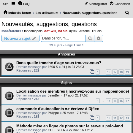
Site
FAQ
S’enregistrer
Connexion
R
Index du forum
Les utilisateurs
Nouveautés, suggestions, questions
e
Nouveautés, suggestions, questions
c
Modérateurs :
fandemapolo
,
oof-will
,
lozoic
,
dj flex
,
Arsene
,
TriPolo
h
Rechercher
Recherche avanc
Nouveau sujet
e
39 sujets • Page
1
sur
1
r
Annonces
c
Dans quelle tranche d'age vous trouvez-vous?
h
Dernier message par
1600 S
«
24 juin 24 23:03
e
Réponses :
282
1
16
17
18
19
…
r
Sujets
Localisation des membres (inscrivez-vous sur mappemonde)
Dernier message par
JeanBer
«
17 août 21 17:52
Réponses :
242
1
14
15
16
17
…
commande d'autocollants => écrivez à Djflex
Dernier message par
Philippe
«
25 mars 17 12:43
Réponses :
191
1
10
11
12
13
…
Méthode mise en ligne de photos sur le serveur polo-land
Dernier message par
CHEESTER
«
27 nov. 16 17:12