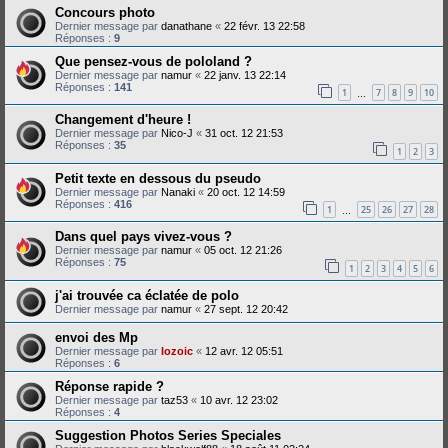
Concours photo
Dernier message par
danathane
«
22 févr. 13 22:58
Réponses :
9
Que pensez-vous de pololand ?
Dernier message par
namur
«
22 janv. 13 22:14
Réponses :
141
1
7
8
9
10
…
Changement d'heure !
Dernier message par
Nico-J
«
31 oct. 12 21:53
Réponses :
35
1
2
3
Petit texte en dessous du pseudo
Dernier message par
Nanaki
«
20 oct. 12 14:59
Réponses :
416
1
25
26
27
28
…
Dans quel pays vivez-vous ?
Dernier message par
namur
«
05 oct. 12 21:26
Réponses :
75
1
2
3
4
5
6
j'ai trouvée ca éclatée de polo
Dernier message par
namur
«
27 sept. 12 20:42
envoi des Mp
Dernier message par
lozoic
«
12 avr. 12 05:51
Réponses :
6
Réponse rapide ?
Dernier message par
taz53
«
10 avr. 12 23:02
Réponses :
4
Suggestion Photos Series Speciales