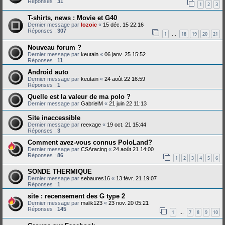
Réponses :
31
1
2
3
T-shirts, news : Movie et G40
Dernier message par
lozoic
«
15 déc. 15 22:16
Réponses :
307
1
18
19
20
21
…
Nouveau forum ?
Dernier message par
keutain
«
06 janv. 25 15:52
Réponses :
11
Android auto
Dernier message par
keutain
«
24 août 22 16:59
Réponses :
1
Quelle est la valeur de ma polo ?
Dernier message par
GabrielM
«
21 juin 22 11:13
Site inaccessible
Dernier message par
reexage
«
19 oct. 21 15:44
Réponses :
3
Comment avez-vous connus PoloLand?
Dernier message par
CSAracing
«
24 août 21 14:00
Réponses :
86
1
2
3
4
5
6
SONDE THERMIQUE
Dernier message par
sebaures16
«
13 févr. 21 19:07
Réponses :
1
site : recensement des G type 2
Dernier message par
malik123
«
23 nov. 20 05:21
Réponses :
145
1
7
8
9
10
…