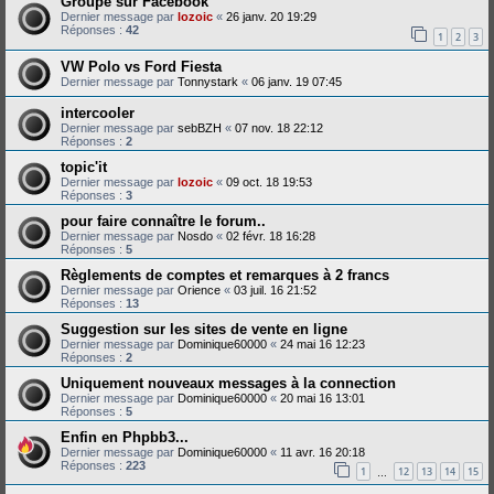
Groupe sur Facebook
Dernier message par
lozoic
«
26 janv. 20 19:29
Réponses :
42
1
2
3
VW Polo vs Ford Fiesta
Dernier message par
Tonnystark
«
06 janv. 19 07:45
intercooler
Dernier message par
sebBZH
«
07 nov. 18 22:12
Réponses :
2
topic'it
Dernier message par
lozoic
«
09 oct. 18 19:53
Réponses :
3
pour faire connaître le forum..
Dernier message par
Nosdo
«
02 févr. 18 16:28
Réponses :
5
Règlements de comptes et remarques à 2 francs
Dernier message par
Orience
«
03 juil. 16 21:52
Réponses :
13
Suggestion sur les sites de vente en ligne
Dernier message par
Dominique60000
«
24 mai 16 12:23
Réponses :
2
Uniquement nouveaux messages à la connection
Dernier message par
Dominique60000
«
20 mai 16 13:01
Réponses :
5
Enfin en Phpbb3...
Dernier message par
Dominique60000
«
11 avr. 16 20:18
Réponses :
223
1
12
13
14
15
…