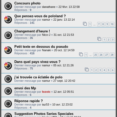
Concours photo
Dernier message par
danathane
«
22 févr. 13 22:58
Réponses :
9
Que pensez-vous de pololand ?
Dernier message par
namur
«
22 janv. 13 22:14
Réponses :
141
1
7
8
9
10
…
Changement d'heure !
Dernier message par
Nico-J
«
31 oct. 12 21:53
Réponses :
35
1
2
3
Petit texte en dessous du pseudo
Dernier message par
Nanaki
«
20 oct. 12 14:59
Réponses :
416
1
25
26
27
28
…
Dans quel pays vivez-vous ?
Dernier message par
namur
«
05 oct. 12 21:26
Réponses :
75
1
2
3
4
5
6
j'ai trouvée ca éclatée de polo
Dernier message par
namur
«
27 sept. 12 20:42
envoi des Mp
Dernier message par
lozoic
«
12 avr. 12 05:51
Réponses :
6
Réponse rapide ?
Dernier message par
taz53
«
10 avr. 12 23:02
Réponses :
4
Suggestion Photos Series Speciales