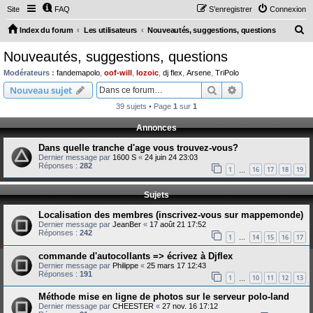
Site
FAQ
S’enregistrer
Connexion
R
Index du forum
Les utilisateurs
Nouveautés, suggestions, questions
e
Nouveautés, suggestions, questions
c
Modérateurs :
fandemapolo
,
oof-will
,
lozoic
,
dj flex
,
Arsene
,
TriPolo
h
Rechercher
Recherche avanc
Nouveau sujet
e
39 sujets • Page
1
sur
1
r
Annonces
c
Dans quelle tranche d'age vous trouvez-vous?
h
Dernier message par
1600 S
«
24 juin 24 23:03
e
Réponses :
282
1
16
17
18
19
…
r
Sujets
Localisation des membres (inscrivez-vous sur mappemonde)
Dernier message par
JeanBer
«
17 août 21 17:52
Réponses :
242
1
14
15
16
17
…
commande d'autocollants => écrivez à Djflex
Dernier message par
Philippe
«
25 mars 17 12:43
Réponses :
191
1
10
11
12
13
…
Méthode mise en ligne de photos sur le serveur polo-land
Dernier message par
CHEESTER
«
27 nov. 16 17:12