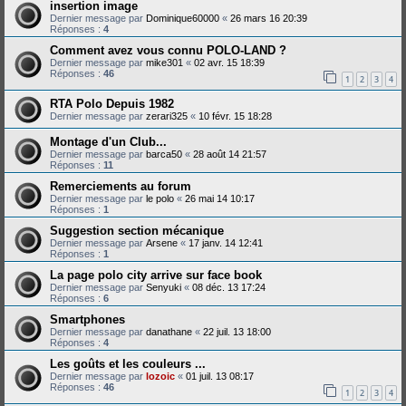
insertion image
Dernier message par
Dominique60000
«
26 mars 16 20:39
Réponses :
4
Comment avez vous connu POLO-LAND ?
Dernier message par
mike301
«
02 avr. 15 18:39
Réponses :
46
1
2
3
4
RTA Polo Depuis 1982
Dernier message par
zerari325
«
10 févr. 15 18:28
Montage d'un Club...
Dernier message par
barca50
«
28 août 14 21:57
Réponses :
11
Remerciements au forum
Dernier message par
le polo
«
26 mai 14 10:17
Réponses :
1
Suggestion section mécanique
Dernier message par
Arsene
«
17 janv. 14 12:41
Réponses :
1
La page polo city arrive sur face book
Dernier message par
Senyuki
«
08 déc. 13 17:24
Réponses :
6
Smartphones
Dernier message par
danathane
«
22 juil. 13 18:00
Réponses :
4
Les goûts et les couleurs ...
Dernier message par
lozoic
«
01 juil. 13 08:17
Réponses :
46
1
2
3
4