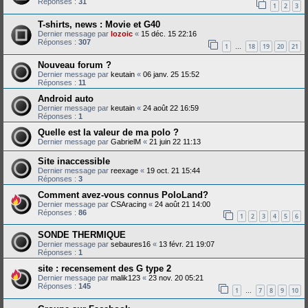
Réponses :
31
1
2
3
T-shirts, news : Movie et G40
Dernier message par
lozoic
«
15 déc. 15 22:16
Réponses :
307
1
18
19
20
21
…
Nouveau forum ?
Dernier message par
keutain
«
06 janv. 25 15:52
Réponses :
11
Android auto
Dernier message par
keutain
«
24 août 22 16:59
Réponses :
1
Quelle est la valeur de ma polo ?
Dernier message par
GabrielM
«
21 juin 22 11:13
Site inaccessible
Dernier message par
reexage
«
19 oct. 21 15:44
Réponses :
3
Comment avez-vous connus PoloLand?
Dernier message par
CSAracing
«
24 août 21 14:00
Réponses :
86
1
2
3
4
5
6
SONDE THERMIQUE
Dernier message par
sebaures16
«
13 févr. 21 19:07
Réponses :
1
site : recensement des G type 2
Dernier message par
malik123
«
23 nov. 20 05:21
Réponses :
145
1
7
8
9
10
…