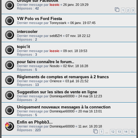
Groupe sur Facebook
Dernier message par
lozoic
«
26 janv. 20 19:29
Réponses :
42
1
2
3
VW Polo vs Ford Fiesta
Dernier message par
Tonnystark
«
06 janv. 19 07:45
intercooler
Dernier message par
sebBZH
«
07 nov. 18 22:12
Réponses :
2
topic'it
Dernier message par
lozoic
«
09 oct. 18 19:53
Réponses :
3
pour faire connaître le forum..
Dernier message par
Nosdo
«
02 févr. 18 16:28
Réponses :
5
Règlements de comptes et remarques à 2 francs
Dernier message par
Orience
«
03 juil. 16 21:52
Réponses :
13
Suggestion sur les sites de vente en ligne
Dernier message par
Dominique60000
«
24 mai 16 12:23
Réponses :
2
Uniquement nouveaux messages à la connection
Dernier message par
Dominique60000
«
20 mai 16 13:01
Réponses :
5
Enfin en Phpbb3...
Dernier message par
Dominique60000
«
11 avr. 16 20:18
Réponses :
223
1
12
13
14
15
…