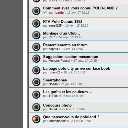
par
Shinra
»
17 mars 16 10:41
Comment avez vous connu POLO-LAND ?
par
lozoic
»
17 avr. 07 12:17
RTA Polo Depuis 1982
par
zerari325
»
10 févr. 15 18:28
Montage d'un Club...
par
Ren'
»
24 sept. 12 19:46
Remerciements au forum
par
popaul
»
13 avr. 13 15:07
Suggestion section mécanique
par
Mononc Pascal
»
17 janv. 14 10:15
La page polo city arrive sur face book
par
ruben62
»
19 oct. 13 13:52
Smartphones
par
Nosdo
»
21 juil. 13 12:09
Les goûts et les couleurs ...
par
TriPolo
»
26 mai 13 09:54
Concours photo
par
Nanaki
»
22 févr. 13 16:45
Que pensez-vous de pololand ?
par
fandemapolo
»
03 juin 08 22:01