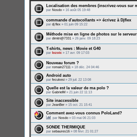
Localisation des membres (inscrivez-vous su
par
Nosdo
»
16 août 05 19:48
commande d'autocollants => écrivez à Djflex
par
dj flex
»
01 juin 09 15:22
Méthode mise en ligne de photos sur le serveur
par
dimitri@7331
»
26 janv. 09 18:23
T-shirts, news : Movie et G40
par
lozoic
»
17 avr. 09 17:03
Nouveau forum ?
par
romain27111
»
18 déc. 24 04:46
Android auto
par
fecukesi
»
29 juil. 22 13:08
Quelle est la valeur de ma polo ?
par
GabrielM
»
21 juin 22 11:13
Site inaccessible
par
JeanBer
»
15 oct. 21 15:41
Comment avez-vous connus PoloLand?
par
Nosdo
»
03 mai 06 21:03
SONDE THERMIQUE
par
sebaures16
»
08 févr. 21 01:27