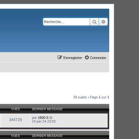
Rechercher
Recherche avanc
S’enregistrer
Connexion
39 sujets • Page
1
sur
1
VUES
DERNIER MESSAGE
par
1600 S
344728
24 juin 24 23:03
VUES
DERNIER MESSAGE