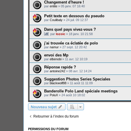
Changement d'heure !
par
entite
»
05 janv. 07 16:40
Petit texte en dessous du pseudo
par
Coulibaly
»
24 juil. 09 12:37
Dans quel pays vivez-vous ?
par
lozoic
»
18 janv. 10 21:58
j'ai trouvée ca éclatée de polo
par
namur
»
27 sept. 12 20:42
envoi des Mp
par
elbenobi
»
11 avr. 12 10:19
Réponse rapide ?
par
antoine242
»
08 avr. 12 14:24
Suggestion Photos Series Speciales
par
blackwolf88
»
11 août 11 11:09
Banderolle Polo Land spéciale meetings
par
PoluX
»
24 août 10 18:02
Nouveau sujet
Retourner à l’index du forum
PERMISSIONS DU FORUM