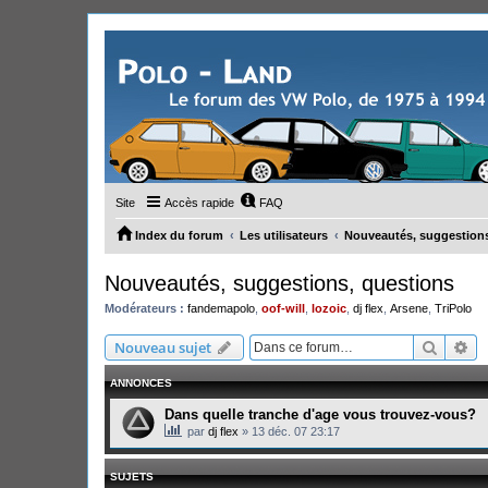
Site
Accès rapide
FAQ
Index du forum
Les utilisateurs
Nouveautés, suggestions
Nouveautés, suggestions, questions
Modérateurs :
fandemapolo
,
oof-will
,
lozoic
,
dj flex
,
Arsene
,
TriPolo
Recher
Re
Nouveau sujet
ANNONCES
Dans quelle tranche d'age vous trouvez-vous?
par
dj flex
»
13 déc. 07 23:17
SUJETS