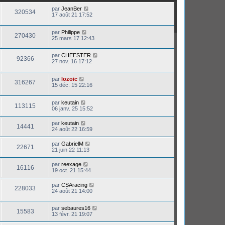
par
JeanBer
320534
17 août 21 17:52
par
Philippe
270430
25 mars 17 12:43
par
CHEESTER
92366
27 nov. 16 17:12
par
lozoic
316267
15 déc. 15 22:16
par
keutain
113115
06 janv. 25 15:52
par
keutain
14441
24 août 22 16:59
par
GabrielM
22671
21 juin 22 11:13
par
reexage
16116
19 oct. 21 15:44
par
CSAracing
228033
24 août 21 14:00
par
sebaures16
15583
13 févr. 21 19:07