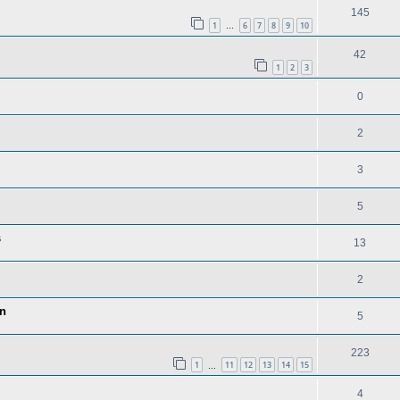
145
1
6
7
8
9
10
…
42
1
2
3
0
2
3
5
s
13
2
on
5
223
1
11
12
13
14
15
…
4