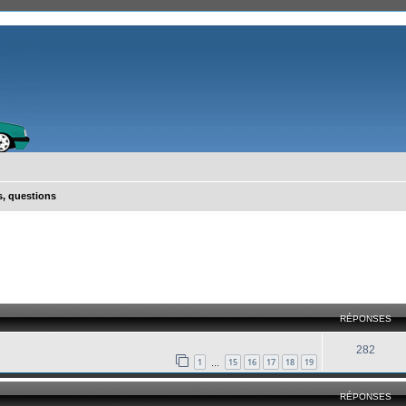
, questions
cher
cherche avancée
RÉPONSES
282
1
15
16
17
18
19
…
RÉPONSES