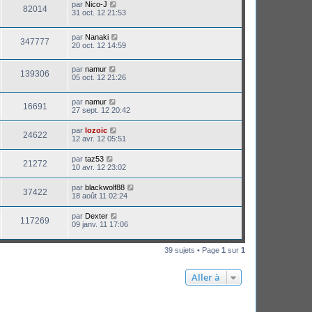
par
Nico-J
82014
31 oct. 12 21:53
par
Nanaki
347777
20 oct. 12 14:59
par
namur
139306
05 oct. 12 21:26
par
namur
16691
27 sept. 12 20:42
par
lozoic
24622
12 avr. 12 05:51
par
taz53
21272
10 avr. 12 23:02
par
blackwolf88
37422
18 août 11 02:24
par
Dexter
117269
09 janv. 11 17:06
39 sujets • Page
1
sur
1
Aller à