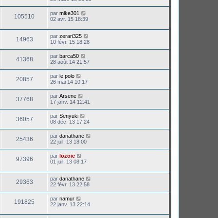
par
mike301
105510
02 avr. 15 18:39
par
zerari325
14963
10 févr. 15 18:28
par
barca50
41368
28 août 14 21:57
par
le polo
20857
26 mai 14 10:17
par
Arsene
37768
17 janv. 14 12:41
par
Senyuki
36057
08 déc. 13 17:24
par
danathane
25436
22 juil. 13 18:00
par
lozoic
97396
01 juil. 13 08:17
par
danathane
29363
22 févr. 13 22:58
par
namur
191825
22 janv. 13 22:14