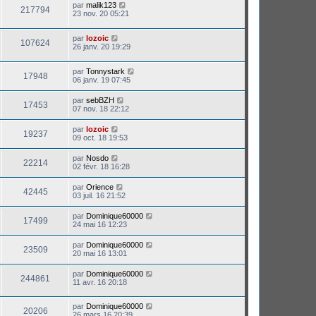
par
malik123
217794
23 nov. 20 05:21
par
lozoic
107624
26 janv. 20 19:29
par
Tonnystark
17948
06 janv. 19 07:45
par
sebBZH
17453
07 nov. 18 22:12
par
lozoic
19237
09 oct. 18 19:53
par
Nosdo
22214
02 févr. 18 16:28
par
Orience
42445
03 juil. 16 21:52
par
Dominique60000
17499
24 mai 16 12:23
par
Dominique60000
23509
20 mai 16 13:01
par
Dominique60000
244861
11 avr. 16 20:18
par
Dominique60000
20206
26 mars 16 20:39