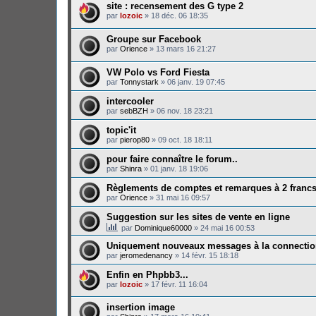
site : recensement des G type 2
par
lozoic
»
18 déc. 06 18:35
Groupe sur Facebook
par
Orience
»
13 mars 16 21:27
VW Polo vs Ford Fiesta
par
Tonnystark
»
06 janv. 19 07:45
intercooler
par
sebBZH
»
06 nov. 18 23:21
topic'it
par
pierop80
»
09 oct. 18 18:11
pour faire connaître le forum..
par
Shinra
»
01 janv. 18 19:06
Règlements de comptes et remarques à 2 franc
par
Orience
»
31 mai 16 09:57
Suggestion sur les sites de vente en ligne
par
Dominique60000
»
24 mai 16 00:53
Uniquement nouveaux messages à la connecti
par
jeromedenancy
»
14 févr. 15 18:18
Enfin en Phpbb3...
par
lozoic
»
17 févr. 11 16:04
insertion image