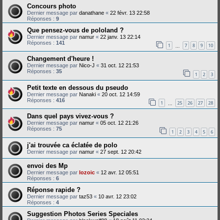
Concours photo
Dernier message par
danathane
«
22 févr. 13 22:58
Réponses :
9
Que pensez-vous de pololand ?
Dernier message par
namur
«
22 janv. 13 22:14
Réponses :
141
1
7
8
9
10
…
Changement d'heure !
Dernier message par
Nico-J
«
31 oct. 12 21:53
Réponses :
35
1
2
3
Petit texte en dessous du pseudo
Dernier message par
Nanaki
«
20 oct. 12 14:59
Réponses :
416
1
25
26
27
28
…
Dans quel pays vivez-vous ?
Dernier message par
namur
«
05 oct. 12 21:26
Réponses :
75
1
2
3
4
5
6
j'ai trouvée ca éclatée de polo
Dernier message par
namur
«
27 sept. 12 20:42
envoi des Mp
Dernier message par
lozoic
«
12 avr. 12 05:51
Réponses :
6
Réponse rapide ?
Dernier message par
taz53
«
10 avr. 12 23:02
Réponses :
4
Suggestion Photos Series Speciales