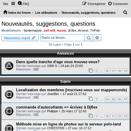
Site
FAQ
S’enregistrer
Connexion
R
Index du forum
Les utilisateurs
Nouveautés, suggestions, questions
e
Nouveautés, suggestions, questions
c
Modérateurs :
fandemapolo
,
oof-will
,
lozoic
,
dj flex
,
Arsene
,
TriPolo
h
Rechercher
Recherche avanc
Nouveau sujet
e
39 sujets • Page
1
sur
1
r
Annonces
c
Dans quelle tranche d'age vous trouvez-vous?
h
Dernier message par
1600 S
«
24 juin 24 23:03
e
Réponses :
282
1
16
17
18
19
…
r
Sujets
Localisation des membres (inscrivez-vous sur mappemonde)
Dernier message par
JeanBer
«
17 août 21 17:52
Réponses :
242
1
14
15
16
17
…
commande d'autocollants => écrivez à Djflex
Dernier message par
Philippe
«
25 mars 17 12:43
Réponses :
191
1
10
11
12
13
…
Méthode mise en ligne de photos sur le serveur polo-land
Dernier message par
CHEESTER
«
27 nov. 16 17:12