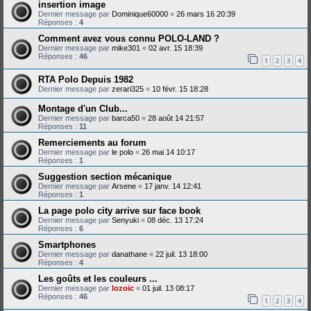
insertion image
Dernier message par
Dominique60000
«
26 mars 16 20:39
Réponses :
4
Comment avez vous connu POLO-LAND ?
Dernier message par
mike301
«
02 avr. 15 18:39
Réponses :
46
1
2
3
4
RTA Polo Depuis 1982
Dernier message par
zerari325
«
10 févr. 15 18:28
Montage d'un Club...
Dernier message par
barca50
«
28 août 14 21:57
Réponses :
11
Remerciements au forum
Dernier message par
le polo
«
26 mai 14 10:17
Réponses :
1
Suggestion section mécanique
Dernier message par
Arsene
«
17 janv. 14 12:41
Réponses :
1
La page polo city arrive sur face book
Dernier message par
Senyuki
«
08 déc. 13 17:24
Réponses :
6
Smartphones
Dernier message par
danathane
«
22 juil. 13 18:00
Réponses :
4
Les goûts et les couleurs ...
Dernier message par
lozoic
«
01 juil. 13 08:17
Réponses :
46
1
2
3
4