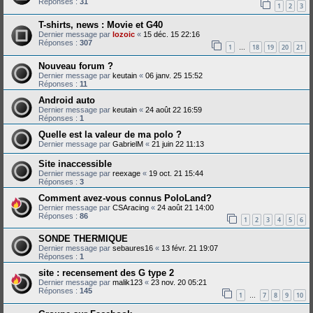
Réponses :
31
1
2
3
T-shirts, news : Movie et G40
Dernier message par
lozoic
«
15 déc. 15 22:16
Réponses :
307
1
18
19
20
21
…
Nouveau forum ?
Dernier message par
keutain
«
06 janv. 25 15:52
Réponses :
11
Android auto
Dernier message par
keutain
«
24 août 22 16:59
Réponses :
1
Quelle est la valeur de ma polo ?
Dernier message par
GabrielM
«
21 juin 22 11:13
Site inaccessible
Dernier message par
reexage
«
19 oct. 21 15:44
Réponses :
3
Comment avez-vous connus PoloLand?
Dernier message par
CSAracing
«
24 août 21 14:00
Réponses :
86
1
2
3
4
5
6
SONDE THERMIQUE
Dernier message par
sebaures16
«
13 févr. 21 19:07
Réponses :
1
site : recensement des G type 2
Dernier message par
malik123
«
23 nov. 20 05:21
Réponses :
145
1
7
8
9
10
…