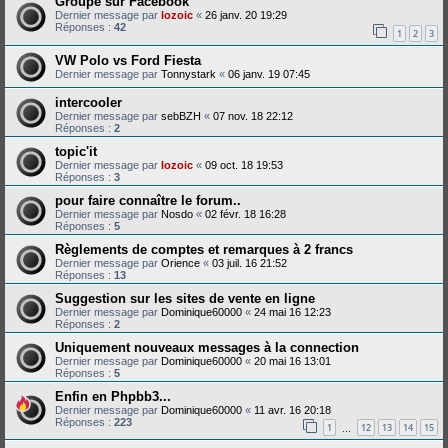
Groupe sur Facebook
Dernier message par
lozoic
«
26 janv. 20 19:29
Réponses :
42
1
2
3
VW Polo vs Ford Fiesta
Dernier message par
Tonnystark
«
06 janv. 19 07:45
intercooler
Dernier message par
sebBZH
«
07 nov. 18 22:12
Réponses :
2
topic'it
Dernier message par
lozoic
«
09 oct. 18 19:53
Réponses :
3
pour faire connaître le forum..
Dernier message par
Nosdo
«
02 févr. 18 16:28
Réponses :
5
Règlements de comptes et remarques à 2 francs
Dernier message par
Orience
«
03 juil. 16 21:52
Réponses :
13
Suggestion sur les sites de vente en ligne
Dernier message par
Dominique60000
«
24 mai 16 12:23
Réponses :
2
Uniquement nouveaux messages à la connection
Dernier message par
Dominique60000
«
20 mai 16 13:01
Réponses :
5
Enfin en Phpbb3...
Dernier message par
Dominique60000
«
11 avr. 16 20:18
Réponses :
223
1
12
13
14
15
…